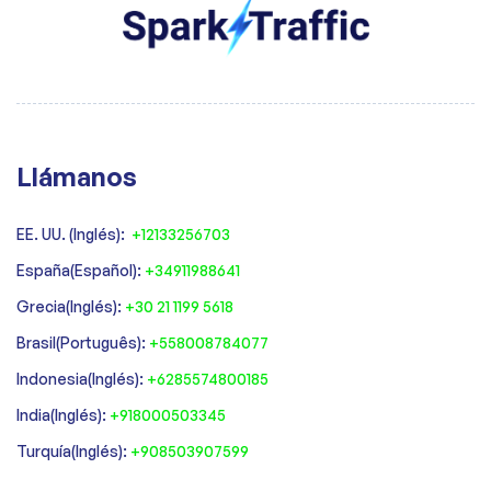
Llámanos
EE. UU. (Inglés):
+12133256703
España(Español):
+34911988641
‍Grecia(Inglés):
+30 21 1199 5618
‍Brasil(Português):
+558008784077‍
‍Indonesia(Inglés):
+6285574800185
India(Inglés):
+918000503345
Turquía(Inglés):
+908503907599