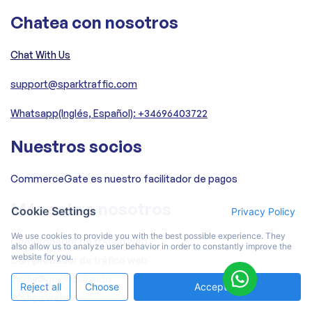
Chatea con nosotros
Chat With Us
support@sparktraffic.com
Whatsapp(Inglés, Español): +34696403722
Nuestros socios
CommerceGate es nuestro facilitador de pagos
Más sobre nosotros
Cookie Settings
Privacy Policy
We use cookies to provide you with the best possible experience. They
Comprobador de tráfico web
also allow us to analyze user behavior in order to constantly improve the
website for you.
Comprobador de tráfico web
Tráfico geolocalizado
Reject all
Choose
Accept All
Tráfico web