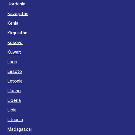
Jordania
Kazajistán
Kenia
Kirguistán
Kosovo
Kuwait
Laos
Lesoto
Letonia
Líbano
Liberia
Libia
Lituania
Madagascar