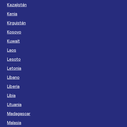
Kazajistán
Kenia
Kirguistán
Kosovo
Kuwait
Laos
Lesoto
Letonia
Líbano
Liberia
Libia
Lituania
Madagascar
Malasia