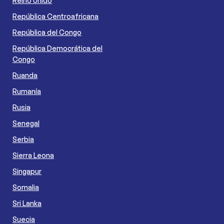
Reino Unido
República Centroafricana
República del Congo
República Democrática del
Congo
Ruanda
Rumanía
Rusia
Senegal
Serbia
Sierra Leona
Singapur
Somalia
Sri Lanka
Suecia