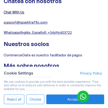
Chatea con nosotros
Chat With Us
support@sparktraffic.com
Whatsapp(Inglés, Español): +34696403722
Nuestros socios
CommerceGate es nuestro facilitador de pagos
Más sobre nosotros
Cookie Settings
Privacy Policy
Comprobador de tráfico web
We use cookies to provide you with the best possible experience. They
Comprobador de tráfico web
also allow us to analyze user behavior in order to constantly improve the
website for you.
Tráfico geolocalizado
Tráfico web
Reject all
Choose
Accept All
Auditoría SEO