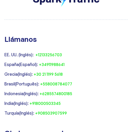
Llámanos
EE. UU. (Inglés):
+12133256703
España(Español):
+34911988641
‍Grecia(Inglés):
+30 21 1199 5618
‍Brasil(Português):
+558008784077‍
‍Indonesia(Inglés):
+6285574800185
India(Inglés):
+918000503345
Turquía(Inglés):
+908503907599