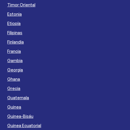
Timor Oriental
Estonia
Etiopía
Filipinas
Finlandia
Francia
Gambia
Georgia
Ghana
Grecia
Guatemala
Guinea
Guinea-Bisáu
Guinea Ecuatorial