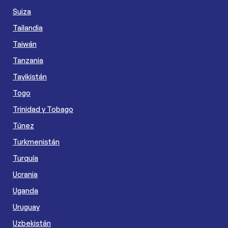
Suiza
Tailandia
Taiwán
Tanzania
Tayikistán
Togo
Trinidad y Tobago
Túnez
Turkmenistán
Turquía
Ucrania
Uganda
Uruguay
Uzbekistán