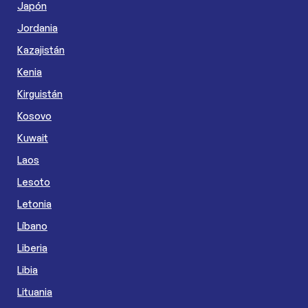
Japón
Jordania
Kazajistán
Kenia
Kirguistán
Kosovo
Kuwait
Laos
Lesoto
Letonia
Líbano
Liberia
Libia
Lituania