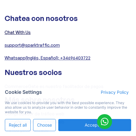
Chatea con nosotros
Chat With Us
support@sparktraffic.com
Whatsapp(Inglés, Español): +34696403722
Nuestros socios
CommerceGate es nuestro facilitador de pagos
Cookie Settings
Privacy Policy
Más sobre nosotros
We use cookies to provide you with the best possible experience. They
also allow us to analyze user behavior in order to constantly improve the
website for you.
Comprobador de tráfico web
Comprobador de tráfico web
Reject all
Choose
Accept All
Tráfico geolocalizado