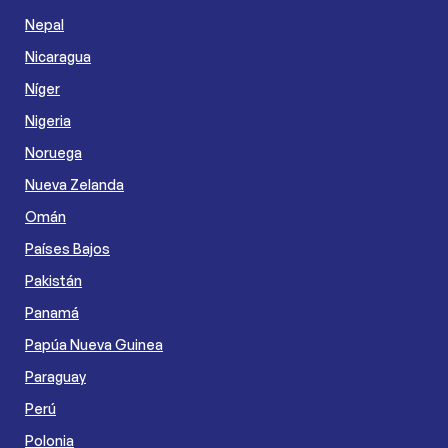
Nepal
Nicaragua
Níger
Nigeria
Noruega
Nueva Zelanda
Omán
Países Bajos
Pakistán
Panamá
Papúa Nueva Guinea
Paraguay
Perú
Polonia