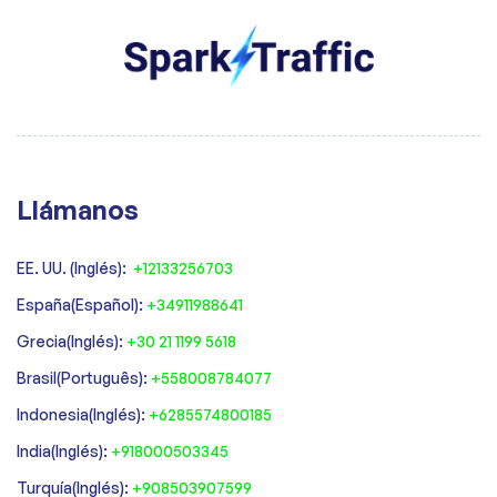
Llámanos
EE. UU. (Inglés):
+12133256703
España(Español):
+34911988641
‍Grecia(Inglés):
+30 21 1199 5618
‍Brasil(Português):
+558008784077‍
‍Indonesia(Inglés):
+6285574800185
India(Inglés):
+918000503345
Turquía(Inglés):
+908503907599