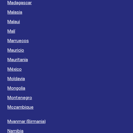
Madagascar
Malasia
Malaui
Malí
Marruecos
Mauricio
Mauritania
México
Moldavia
Mongolia
Montenegro
Mozambique
Myanmar (Birmania)
Namibia