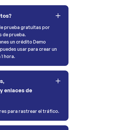
itos?
e prueba gratuitas por
s de prueba.
tienes un crédito Demo
 puedes usar para crear un
1 hora.
s,
y enlaces de
es para rastrear el tráfico.