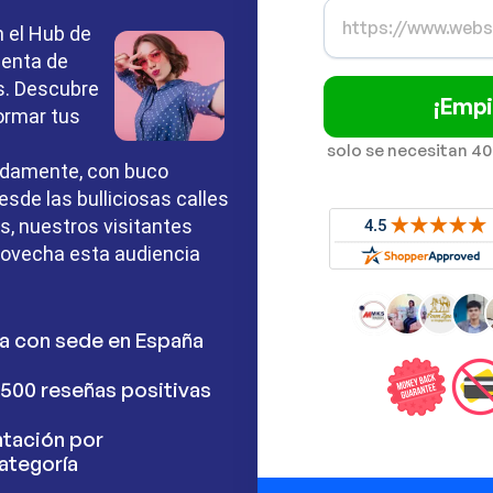
n el Hub de
menta de
es. Descubre
¡Empi
ormar tus
solo se necesitan 40
idamente, con buco
sde las bulliciosas calles
s, nuestros visitantes
provecha esta audiencia
a con sede en España
500 reseñas positivas
tación por
ategoría