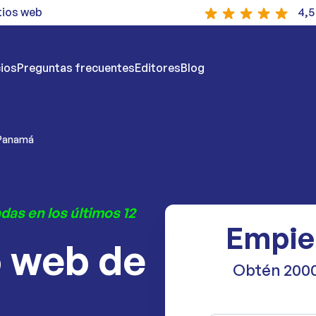
tios web
4,5
ios
Preguntas frecuentes
Editores
Blog
 Panamá
das en los últimos 12
Empie
o web de
Obtén 2000