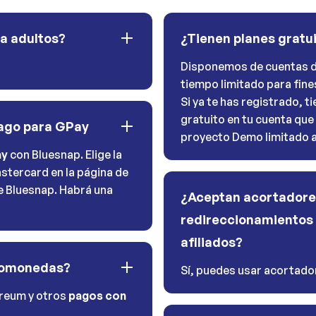
ra adultos?
¿Tienen planes gratu
Disponemos de cuentas d
tiempo limitado para fine
Si ya te has registrado, 
gratuito en tu cuenta que
pago para GPay
proyecto Demo limitado a 
ay
con Bluesnap. Elige la
stercard en la página de
de Bluesnap. Habrá una
¿Aceptan acortadore
redireccionamientos 
afiliados?
tomonedas?
Sí, puedes usar acortador
ereum y otros
pagos con