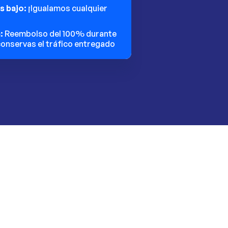
ás bajo:
¡Igualamos cualquier
n:
Reembolso del 100% durante
 conservas el tráfico entregado