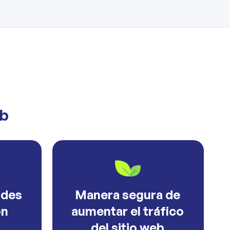
eb
ades
Manera segura de
ón
aumentar el tráfico
del sitio web