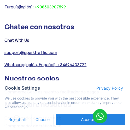
Turquía(Inglés):
+908503907599
Chatea con nosotros
Chat With Us
support@sparktraffic.com
Whatsapp(Inglés, Español): +34696403722
Nuestros socios
Cookie Settings
Privacy Policy
CommerceGate es nuestro facilitador de pagos
We use cookies to provide you with the best possible experience. They
Más sobre nosotros
also allow us to analyze user behavior in order to constantly improve the
website for you.
Comprobador de tráfico web
Reject all
Choose
Accept All
Comprobador de tráfico web