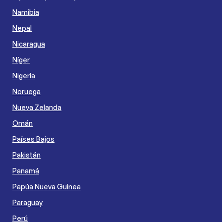
Namibia
Nepal
Nicaragua
Níger
Nigeria
Noruega
Nueva Zelanda
Omán
Países Bajos
Pakistán
Panamá
Papúa Nueva Guinea
Paraguay
Perú