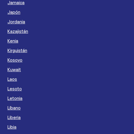
Jamaica
Japón
Jordania
Kazajistán
Kenia
Kirguistán
Kosovo
Kuwait
Laos
Lesoto
Letonia
Líbano
Liberia
Libia