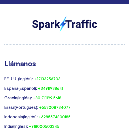
Llámanos
EE. UU. (Inglés):
+12133256703
España(Español):
+34911988641
‍Grecia(Inglés):
+30 21 1199 5618
‍Brasil(Português):
+558008784077‍
‍Indonesia(Inglés):
+6285574800185
India(Inglés):
+918000503345