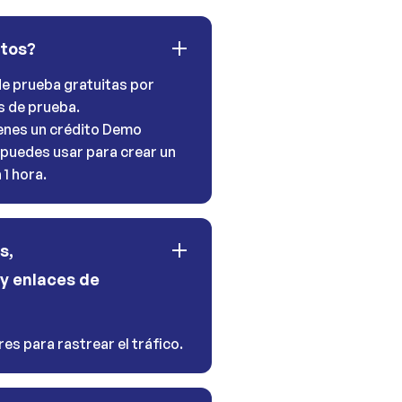
itos?
e prueba gratuitas por
s de prueba.
tienes un crédito Demo
 puedes usar para crear un
1 hora.
s,
y enlaces de
es para rastrear el tráfico.