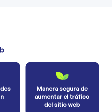
eb
ades
Manera segura de
ón
aumentar el tráfico
del sitio web