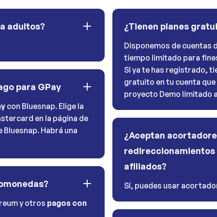
ra adultos?
¿Tienen planes gratu
Disponemos de cuentas d
tiempo limitado para fine
Si ya te has registrado, 
gratuito en tu cuenta que
pago para GPay
proyecto Demo limitado a 
ay
con Bluesnap. Elige la
stercard en la página de
de Bluesnap. Habrá una
¿Aceptan acortadore
redireccionamientos 
afiliados?
tomonedas?
Sí, puedes usar acortador
ereum y otros
pagos con