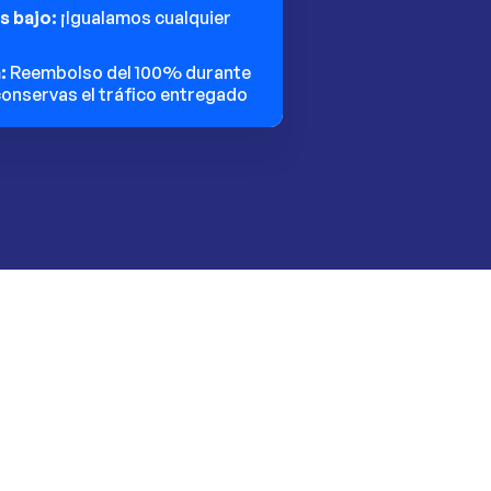
ás bajo:
¡Igualamos cualquier
n:
Reembolso del 100% durante
 conservas el tráfico entregado