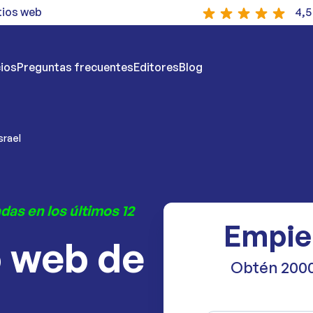
tios web
4,5
ios
Preguntas frecuentes
Editores
Blog
srael
das en los últimos 12
Empie
o web de
Obtén 2000