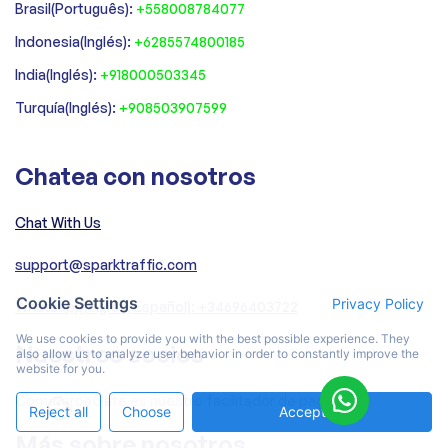
‍Brasil(Português):
+558008784077‍
‍Indonesia(Inglés):
+6285574800185
India(Inglés):
+918000503345
Turquía(Inglés):
+908503907599
Chatea con nosotros
Chat With Us
support@sparktraffic.com
Cookie Settings
Privacy Policy
Whatsapp(Inglés, Español): +34696403722
We use cookies to provide you with the best possible experience. They
Nuestros socios
also allow us to analyze user behavior in order to constantly improve the
website for you.
CommerceGate es nuestro facilitador de pagos
Reject all
Choose
Accept All
Más sobre nosotros