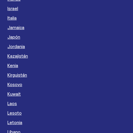
Israel
Italia
Jamaica
Japón
Jordania
Kazajistán
Kenia
Kirguistán
Kosovo
Kuwait
Laos
Lesoto
Letonia
Líbano