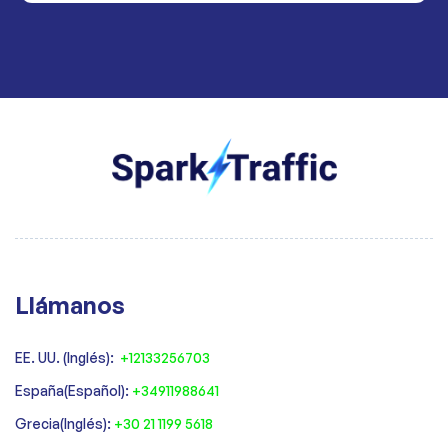
Llámanos
EE. UU. (Inglés):
+12133256703
España(Español):
+34911988641
‍Grecia(Inglés):
+30 21 1199 5618