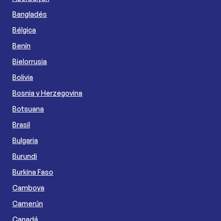
Bangladés
Bélgica
Benín
Bielorrusia
Bolivia
Bosnia y Herzegovina
Botsuana
Brasil
Bulgaria
Burundi
Burkina Faso
Camboya
Camerún
Canadá