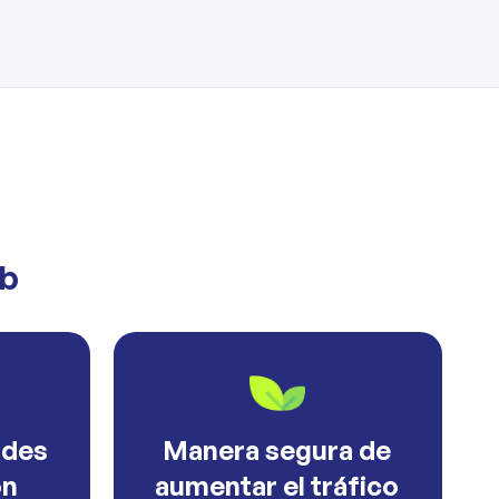
eb
ades
Manera segura de
ón
aumentar el tráfico