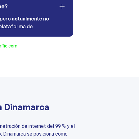
be?
 pero
actualmente no
plataforma de
ffic.com
n Dinamarca
etración de internet del 99 % y el
y, Dinamarca se posiciona como