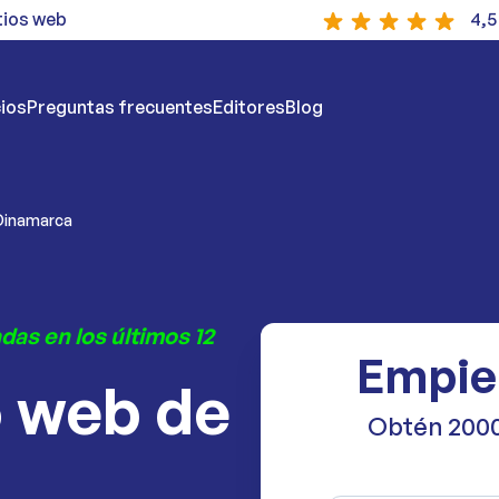
tios web
4,5
ios
Preguntas frecuentes
Editores
Blog
Dinamarca
das en los últimos 12
Empie
o web de
Obtén 2000