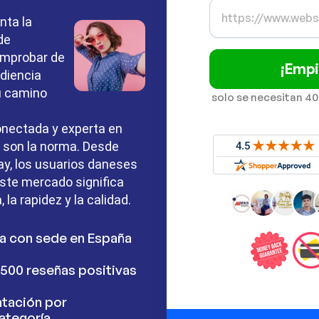
nta la
de
omprobar de
¡Empi
diencia
tu camino
solo se necesitan 40
nectada y experta en
s son la norma. Desde
y, los usuarios daneses
este mercado significa
la rapidez y la calidad.
a con sede en España
500 reseñas positivas
tación por
ategoría