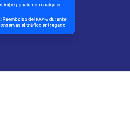
ás bajo:
¡Igualamos cualquier
n:
Reembolso del 100% durante
 conservas el tráfico entregado