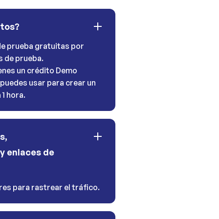
itos?
e prueba gratuitas por
s de prueba.
tienes un crédito Demo
 puedes usar para crear un
1 hora.
s,
y enlaces de
es para rastrear el tráfico.