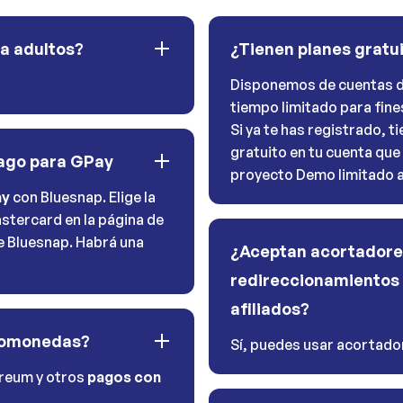
ra adultos?
¿Tienen planes gratu
Disponemos de cuentas d
tiempo limitado para fine
Si ya te has registrado, 
gratuito en tu cuenta que
pago para GPay
proyecto Demo limitado a 
ay
con Bluesnap. Elige la
stercard en la página de
de Bluesnap. Habrá una
¿Aceptan acortadore
redireccionamientos 
afiliados?
tomonedas?
Sí, puedes usar acortador
ereum y otros
pagos con