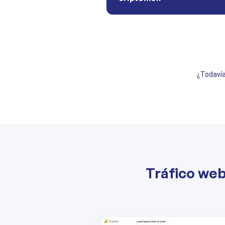
¿Todavía
Tráfico we