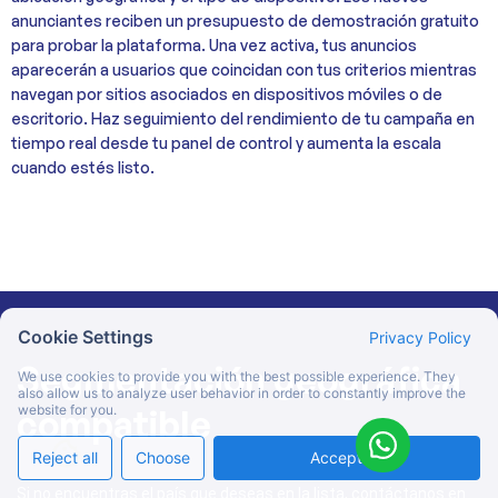
anunciantes reciben un presupuesto de demostración gratuito
para probar la plataforma. Una vez activa, tus anuncios
aparecerán a usuarios que coincidan con tus criterios mientras
navegan por sitios asociados en dispositivos móviles o de
escritorio. Haz seguimiento del rendimiento de tu campaña en
tiempo real desde tu panel de control y aumenta la escala
cuando estés listo.
Cookie Settings
Privacy Policy
Segmentación geográfica
We use cookies to provide you with the best possible experience. They
also allow us to analyze user behavior in order to constantly improve the
website for you.
compatible
Reject all
Choose
Accept All
Si no encuentras el país que deseas en la lista, contáctanos en