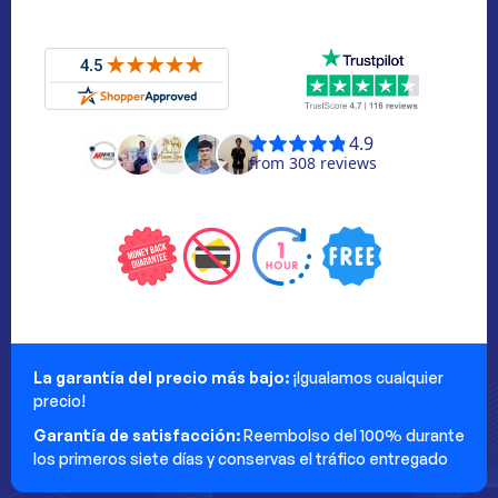
La garantía del precio más bajo:
¡Igualamos cualquier
precio!
Garantía de satisfacción:
Reembolso del 100% durante
los primeros siete días y conservas el tráfico entregado