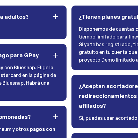
ra adultos?
¿Tienen planes gratu
Disponemos de cuentas d
tiempo limitado para fine
Si ya te has registrado, 
gratuito en tu cuenta que
pago para GPay
proyecto Demo limitado a 
ay
con Bluesnap. Elige la
stercard en la página de
de Bluesnap. Habrá una
¿Aceptan acortadore
redireccionamientos 
afiliados?
tomonedas?
Sí, puedes usar acortador
ereum y otros
pagos con