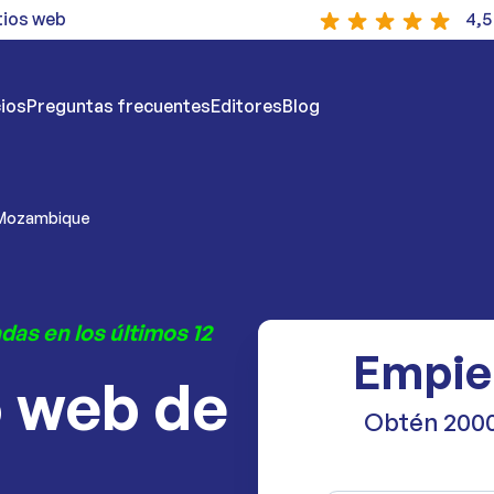
tios web
4,5
ios
Preguntas frecuentes
Editores
Blog
 Mozambique
das en los últimos 12
Empie
o web de
Obtén 2000