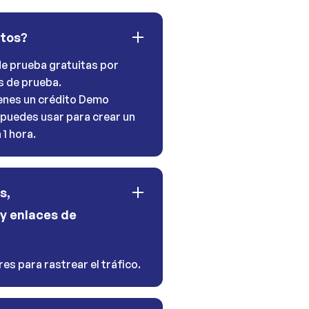
itos?
e prueba gratuitas por
s de prueba.
tienes un crédito Demo
 puedes usar para crear un
1 hora.
s,
y enlaces de
es para rastrear el tráfico.