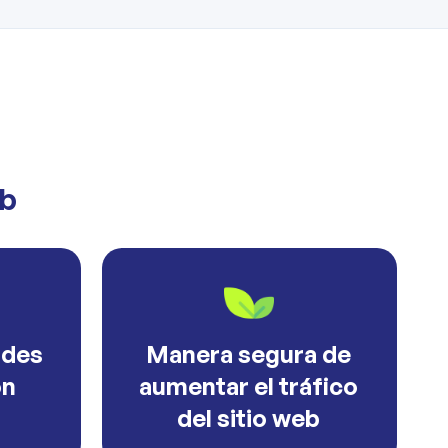
eb
ades
Manera segura de
ón
aumentar el tráfico
del sitio web