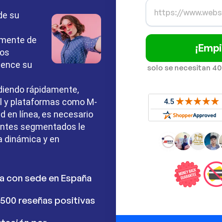
de su
imente de
¡Empi
ros
mience su
solo se necesitan 40
diendo rápidamente,
il y plataformas como M-
d en línea, es necesario
tantes segmentados le
a dinámica y en
a con sede en España
500 reseñas positivas