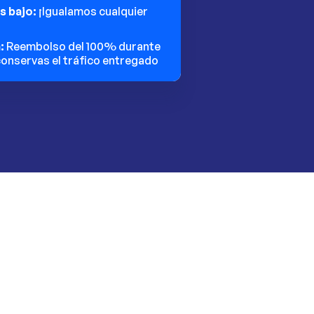
ás bajo:
¡Igualamos cualquier
n:
Reembolso del 100% durante
 conservas el tráfico entregado