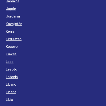
Jamaica
Japón
Jordania
Kazajistán
Kenia
Kirguistán
Kosovo
Kuwait
Laos
Lesoto
Letonia
Líbano
Liberia
Libia