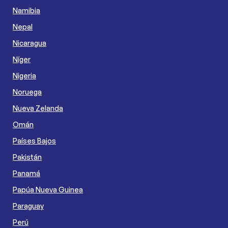
Namibia
Nepal
Nicaragua
Níger
Nigeria
Noruega
Nueva Zelanda
Omán
Países Bajos
Pakistán
Panamá
Papúa Nueva Guinea
Paraguay
Perú