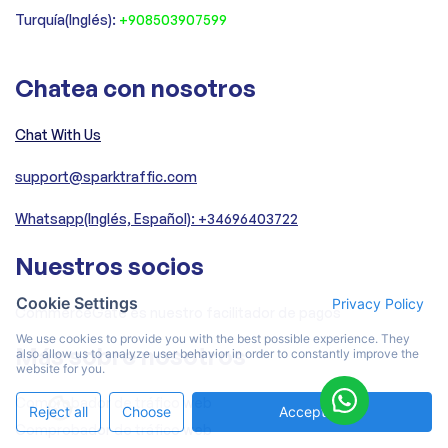
Turquía(Inglés):
+908503907599
Chatea con nosotros
Chat With Us
support@sparktraffic.com
Whatsapp(Inglés, Español): +34696403722
Nuestros socios
Cookie Settings
Privacy Policy
CommerceGate es nuestro facilitador de pagos
We use cookies to provide you with the best possible experience. They
Más sobre nosotros
also allow us to analyze user behavior in order to constantly improve the
website for you.
Comprobador de tráfico web
Reject all
Choose
Accept All
Comprobador de tráfico web