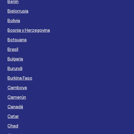
Benín
Bielorrusia
Bolivia
Bosnia y Herzegovina
Botsuana
Brasil
Bulgaria
Burundi
Burkina Faso
Camboya
Camerún
Canadá
Catar
Chad