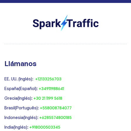
Llámanos
EE. UU. (Inglés):
+12133256703
España(Español):
+34911988641
‍Grecia(Inglés):
+30 21 1199 5618
‍Brasil(Português):
+558008784077‍
‍Indonesia(Inglés):
+6285574800185
India(Inglés):
+918000503345