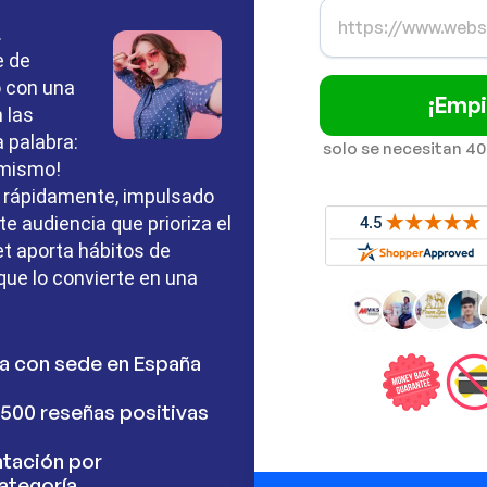
.
e de
o con una
¡Empi
 las
 palabra:
solo se necesitan 40
 mismo!
o rápidamente, impulsado
e audiencia que prioriza el
et aporta hábitos de
que lo convierte en una
a con sede en España
500 reseñas positivas
tación por
ategoría