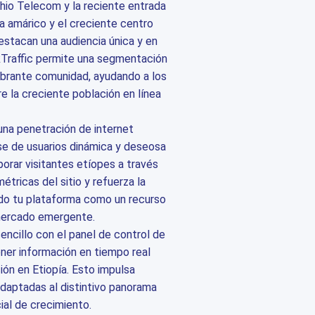
hio Telecom y la reciente entrada
a amárico y el creciente centro
stacan una audiencia única y en
kTraffic permite una segmentación
vibrante comunidad, ayudando a los
re la creciente población en línea
una penetración de internet
ase de usuarios dinámica y deseosa
porar visitantes etíopes a través
étricas del sitio y refuerza la
ando tu plataforma como un recurso
mercado emergente.
encillo con el panel de control de
ner información en tiempo real
ión en Etiopía. Esto impulsa
daptadas al distintivo panorama
cial de crecimiento.