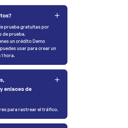
itos?
e prueba gratuitas por
s de prueba.
tienes un crédito Demo
 puedes usar para crear un
1 hora.
s,
y enlaces de
es para rastrear el tráfico.