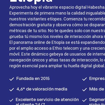
Aprovecha hoy el vibrante espacio digital Habesha
Experimenta de primera mano la calidad inigualabl
nuestros visitantes etíopes. Comienza tu recorrid
demostración gratuita y observa cómo se disparan
métricas de tu sitio. No te quedes solo con nuestra
¡prueba tú mismo los niveles de interacción ahora
El panorama online de Etiopía se está expandiend
por el amplio acceso a Ethio telecom y una crecient
móvil. Este dinámico gebeya de usuarios de intern
navegación únicos y altas tasas de interacción, lo 
región esencial para ampliar tu huella digital global.
Fundada en 2015
Empres
4,6* de valoración media
Más de 
Excelente servicio de atención
Segmen
al cliente 24/7
nicho/c