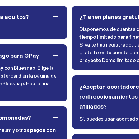
ra adultos?
¿Tienen planes gratu
Disponemos de cuentas d
tiempo limitado para fine
Si ya te has registrado, 
gratuito en tu cuenta que
pago para GPay
proyecto Demo limitado a 
ay
con Bluesnap. Elige la
stercard en la página de
de Bluesnap. Habrá una
¿Aceptan acortadore
redireccionamientos 
afiliados?
tomonedas?
Sí, puedes usar acortador
ereum y otros
pagos con