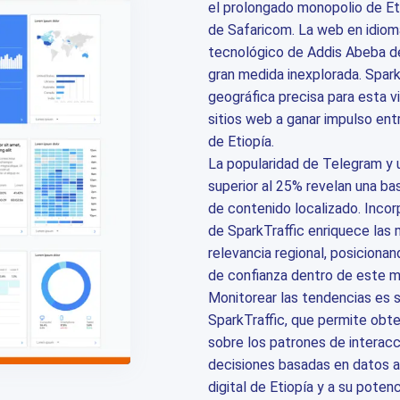
el prolongado monopolio de Et
de Safaricom. La web en idiom
tecnológico de Addis Abeba de
gran medida inexplorada. Spar
geográfica precisa para esta 
sitios web a ganar impulso ent
de Etiopía.
La popularidad de Telegram y 
superior al 25% revelan una b
de contenido localizado. Incor
de SparkTraffic enriquece las m
relevancia regional, posicion
de confianza dentro de este 
Monitorear las tendencias es s
SparkTraffic, que permite obte
sobre los patrones de interacc
decisiones basadas en datos a
digital de Etiopía y a su poten