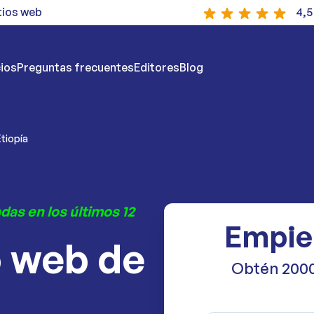
tios web
4,5
ios
Preguntas frecuentes
Editores
Blog
tiopía
das en los últimos 12
Empie
o web de
Obtén 2000