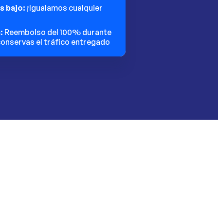
ás bajo:
¡Igualamos cualquier
n:
Reembolso del 100% durante
 conservas el tráfico entregado