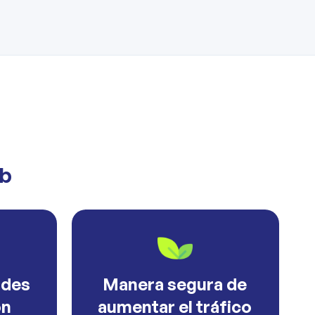
eb
ades
Manera segura de
ón
aumentar el tráfico