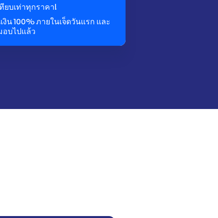
ทียบเท่าทุกราคา!
นเงิน 100% ภายในเจ็ดวันแรก และ
งมอบไปแล้ว