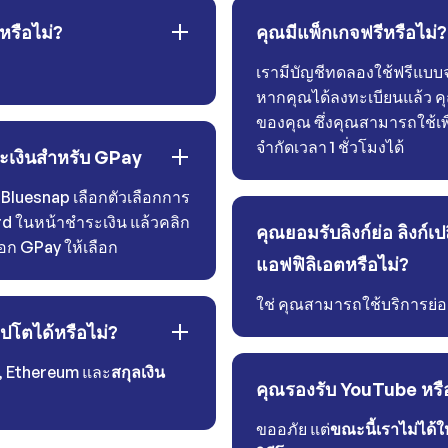
่หรือไม่?
คุณมีแพ็กเกจฟรีหรือไม่?
เรามีบัญชีทดลองใช้ฟรีแบ
หากคุณได้ลงทะเบียนแล้ว ค
ของคุณ ซึ่งคุณสามารถใช้เพ
จำกัดเวลา 1 ชั่วโมงได้
ระเงินสำหรับ GPay
 Bluesnap เลือกตัวเลือกการ
d ในหน้าชำระเงิน แล้วคลิก
คุณยอมรับลิงก์ย่อ ลิงก์เป
ือก GPay ให้เลือก
แอฟฟิลิเอตหรือไม่?
ใช่ คุณสามารถใช้บริการย่อล
ปโตได้หรือไม่?
, Ethereum และ
สกุลเงิน
คุณรองรับ YouTube หรื
ขออภัย แต่
ขณะนี้เราไม่ได้ใ