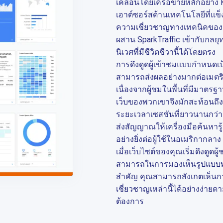
เคลื่อนโดยเครือข่ายหลักอย่าง 
เอาต์ซอร์สด้านเทคโนโลยีที่แข็
ความเชี่ยวชาญทางเทคนิคของผู้ใ
ผสาน SparkTraffic เข้ากับกลยุ
นิเวศที่มีชีวิตชีวานี้ได้โดยตรง
การดึงดูดผู้เข้าชมแบบกำหนดเป
สามารถส่งผลอย่างมากต่อเมตร
เนื่องจากผู้ชมในพื้นที่มีมาต
เว็บของพวกเขาจึงมักสะท้อนถึงกา
ระยะเวลาเซสชันที่ยาวนานกว่
ส่งสัญญาณให้เครื่องมือค้นหารู
อย่างยิ่งต่อผู้ใช้ในอเมริกากลาง
เมื่อเว็บไซต์ของคุณเริ่มดึงดูด
สามารถในการมองเห็นรูปแบบท
สำคัญ คุณสามารถสังเกตเห็นการ
เชี่ยวชาญเหล่านี้ได้อย่างง่าย
ต้องการ