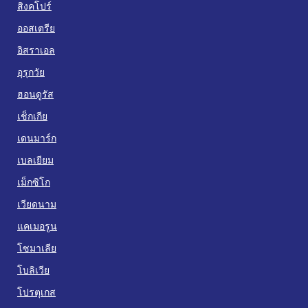
สิงคโปร์
ออสเตรีย
อิสราเอล
อุรุกวัย
ฮอนดูรัส
เช็กเกีย
เดนมาร์ก
เบลเยียม
เม็กซิโก
เวียดนาม
แคเมอรูน
โซมาเลีย
โบลิเวีย
โปรตุเกส