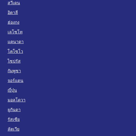
สวีเดน
อิตาลี
ฮ่องกง
เลโซโท
แคนาดา
โคโซโว
ไซปรัส
กัมพูชา
จอร์แดน
ญี่ปุ่น
มอลโดวา
ยูกันดา
รัสเซีย
ลัตเวีย