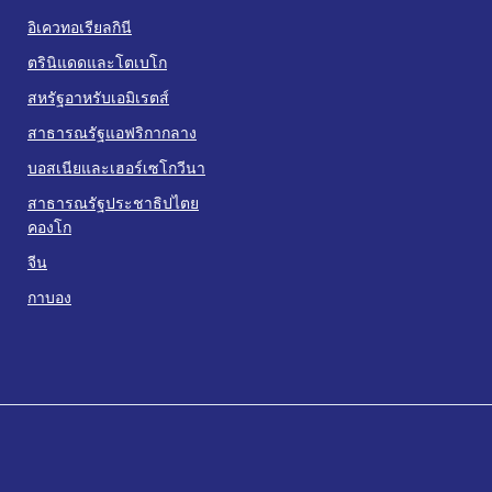
อิเควทอเรียลกินี
ตรินิแดดและโตเบโก
สหรัฐอาหรับเอมิเรตส์
สาธารณรัฐแอฟริกากลาง
บอสเนียและเฮอร์เซโกวีนา
สาธารณรัฐประชาธิปไตย
คองโก
จีน
กาบอง