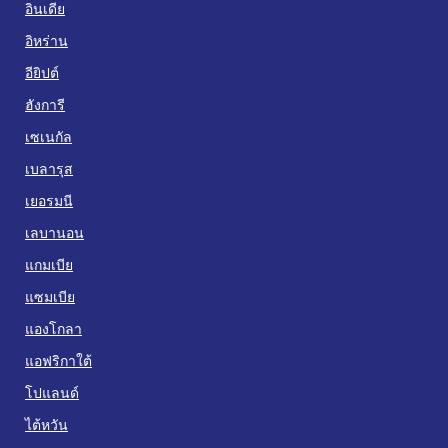
อินเดีย
อิหร่าน
อียิปต์
ฮังการี
เซเนกัล
เบลารุส
เยอรมนี
เลบานอน
แกมเบีย
แซมเบีย
แองโกลา
แอฟริกาใต้
โปแลนด์
ไต้หวัน