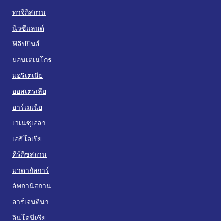
ทาจิกิสถาน
นิวซีแลนด์
ฟิลิปปินส์
มอนเตเนโกร
มอริเตเนีย
ออสเตรเลีย
อาร์เมเนีย
เวเนซุเอลา
เอธิโอเปีย
คีร์กีซสถาน
มาดากัสการ์
อัฟกานิสถาน
อาร์เจนตินา
อินโดนีเซีย