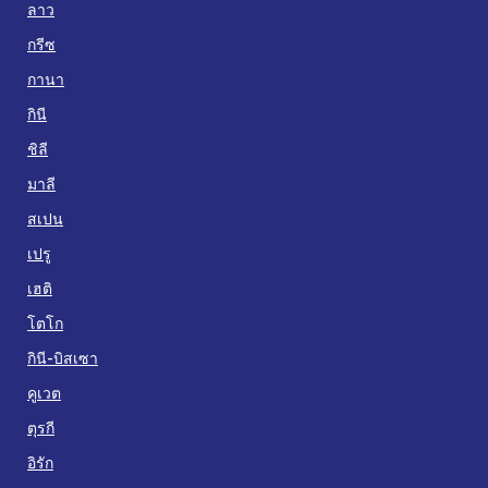
ลาว
กรีซ
กานา
กินี
ชิลี
มาลี
สเปน
เปรู
เฮติ
โตโก
กินี-บิสเซา
คูเวต
ตุรกี
อิรัก