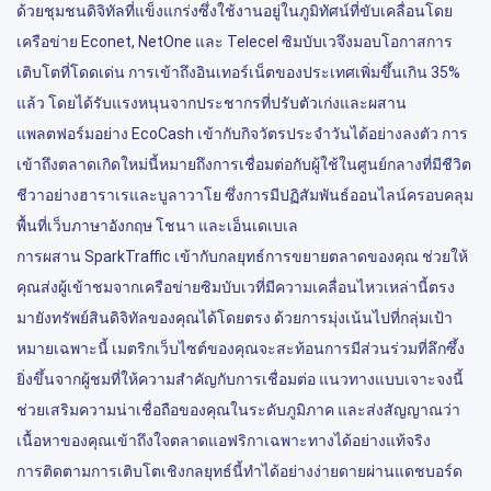
ด้วยชุมชนดิจิทัลที่แข็งแกร่งซึ่งใช้งานอยู่ในภูมิทัศน์ที่ขับเคลื่อนโดย
เครือข่าย Econet, NetOne และ Telecel ซิมบับเวจึงมอบโอกาสการ
เติบโตที่โดดเด่น การเข้าถึงอินเทอร์เน็ตของประเทศเพิ่มขึ้นเกิน 35%
แล้ว โดยได้รับแรงหนุนจากประชากรที่ปรับตัวเก่งและผสาน
แพลตฟอร์มอย่าง EcoCash เข้ากับกิจวัตรประจำวันได้อย่างลงตัว การ
เข้าถึงตลาดเกิดใหม่นี้หมายถึงการเชื่อมต่อกับผู้ใช้ในศูนย์กลางที่มีชีวิต
ชีวาอย่างฮาราเรและบูลาวาโย ซึ่งการมีปฏิสัมพันธ์ออนไลน์ครอบคลุม
พื้นที่เว็บภาษาอังกฤษ โชนา และเอ็นเดเบเล
การผสาน SparkTraffic เข้ากับกลยุทธ์การขยายตลาดของคุณ ช่วยให้
คุณส่งผู้เข้าชมจากเครือข่ายซิมบับเวที่มีความเคลื่อนไหวเหล่านี้ตรง
มายังทรัพย์สินดิจิทัลของคุณได้โดยตรง ด้วยการมุ่งเน้นไปที่กลุ่มเป้า
หมายเฉพาะนี้ เมตริกเว็บไซต์ของคุณจะสะท้อนการมีส่วนร่วมที่ลึกซึ้ง
ยิ่งขึ้นจากผู้ชมที่ให้ความสำคัญกับการเชื่อมต่อ แนวทางแบบเจาะจงนี้
ช่วยเสริมความน่าเชื่อถือของคุณในระดับภูมิภาค และส่งสัญญาณว่า
เนื้อหาของคุณเข้าถึงใจตลาดแอฟริกาเฉพาะทางได้อย่างแท้จริง
การติดตามการเติบโตเชิงกลยุทธ์นี้ทำได้อย่างง่ายดายผ่านแดชบอร์ด