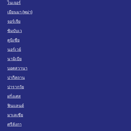
ไนเจอร์
เมียนมา (พม่า)
จอร์เจีย
ซิมบับเว
ตูนิเซีย
นอร์เวย์
นามิเบีย
บอตสวานา
ปากีสถาน
ปารากวัย
ฝรั่งเศส
ฟินแลนด์
มาเลเซีย
ศรีลังกา