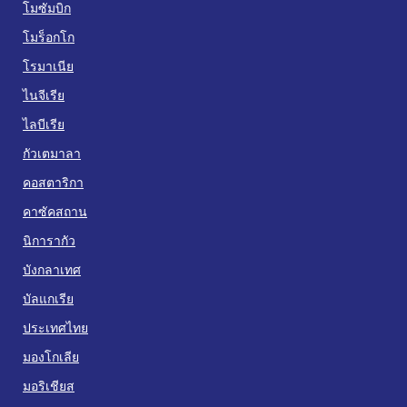
โมซัมบิก
โมร็อกโก
โรมาเนีย
ไนจีเรีย
ไลบีเรีย
กัวเตมาลา
คอสตาริกา
คาซัคสถาน
นิการากัว
บังกลาเทศ
บัลแกเรีย
ประเทศไทย
มองโกเลีย
มอริเชียส