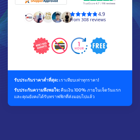
รับประกันราคาต่ำที่สุด:
เราเทียบเท่าทุกราคา!
รับประกันความพึงพอใจ:
คืนเงิน 100% ภายในเจ็ดวันแรก
และคุณยังคงได้รับทราฟฟิกที่ส่งมอบไปแล้ว