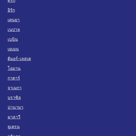
ตุรกี
อิรัก
เคนยา
เนปาล
เบนิน
เยเมน
ติมอร์-เลสเต
โอมาน
กาตาร์
จาเมกา
บราซิล
ปานามา
มาลาวี
ยูเครน