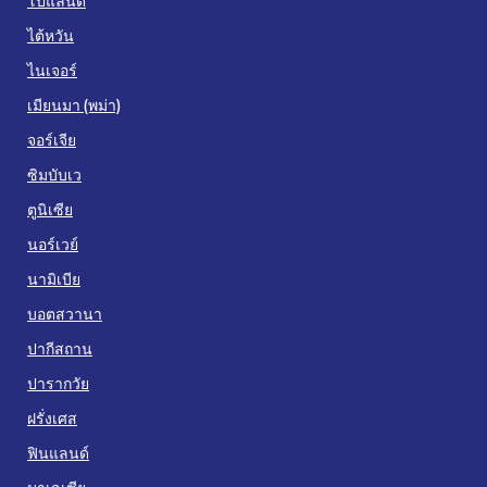
โปแลนด์
ไต้หวัน
ไนเจอร์
เมียนมา (พม่า)
จอร์เจีย
ซิมบับเว
ตูนิเซีย
นอร์เวย์
นามิเบีย
บอตสวานา
ปากีสถาน
ปารากวัย
ฝรั่งเศส
ฟินแลนด์