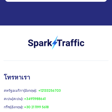
โทรหาเรา
สหรัฐอเมริกา(อังกฤษ):
+12133256703
สเปน(สเปน):
+34911988641
‍กรีซ(อังกฤษ):
+30 21 1199 5618