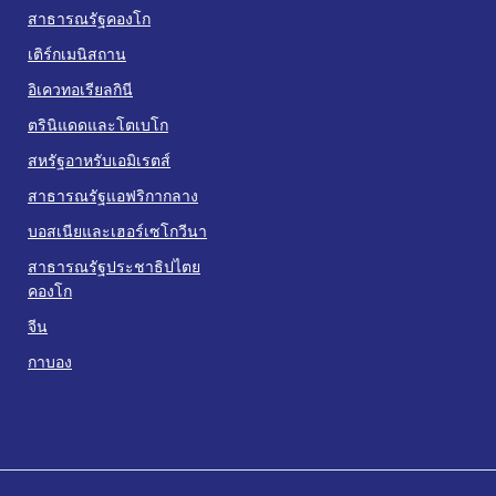
สาธารณรัฐคองโก
เติร์กเมนิสถาน
อิเควทอเรียลกินี
ตรินิแดดและโตเบโก
สหรัฐอาหรับเอมิเรตส์
สาธารณรัฐแอฟริกากลาง
บอสเนียและเฮอร์เซโกวีนา
สาธารณรัฐประชาธิปไตย
คองโก
จีน
กาบอง