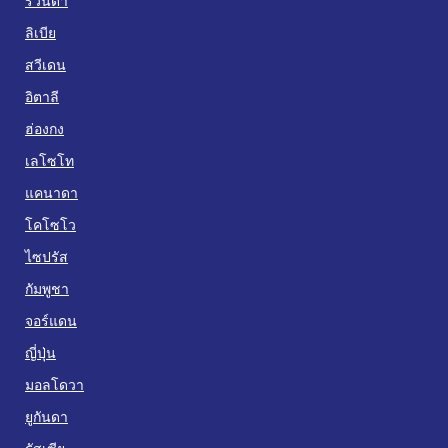
รวันดา
ลิเบีย
สวีเดน
อิตาลี
ฮ่องกง
เลโซโท
แคนาดา
โคโซโว
ไซปรัส
กัมพูชา
จอร์แดน
ญี่ปุ่น
มอลโดวา
ยูกันดา