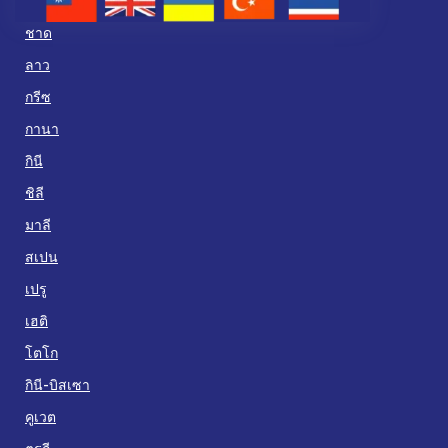
ชาด
ลาว
กรีซ
กานา
กินี
ชิลี
มาลี
สเปน
เปรู
เฮติ
โตโก
กินี-บิสเซา
คูเวต