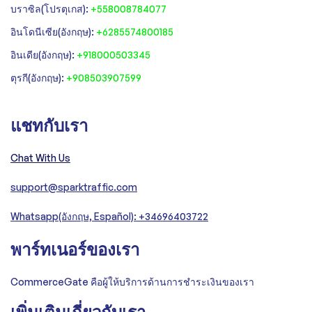
‍บราซิล(โปรตุเกส):
+558008784077‍
‍อินโดนีเซีย(อังกฤษ):
+6285574800185
อินเดีย(อังกฤษ):
+918000503345
ตุรกี(อังกฤษ):
+908503907599
แชทกับเรา
Chat With Us
support@sparktraffic.com
Whatsapp(อังกฤษ, Español): +34696403722
พาร์ทเนอร์ของเรา
CommerceGate คือผู้ให้บริการด้านการชำระเงินของเรา
เพิ่มเติมเกี่ยวกับเรา