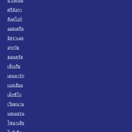
มาเลเซีย
ศรีลังกา
สิงคโปร์
ออสเตรีย
อิสราเอล
อุรุกวัย
ฮอนดูรัส
เช็กเกีย
เดนมาร์ก
เบลเยียม
เม็กซิโก
เวียดนาม
แคเมอรูน
โซมาเลีย