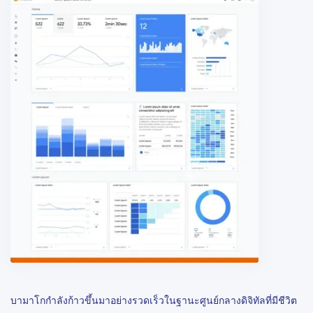
บามาโกกำลังก้าวขึ้นมาอย่างรวดเร็วในฐานะศูนย์กลางดิจิทัลที่มีชีวิต