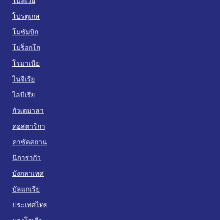
โบลิเวีย
โปรตุเกส
โมซัมบิก
โมร็อกโก
โรมาเนีย
ไนจีเรีย
ไลบีเรีย
กัวเตมาลา
คอสตาริกา
คาซัคสถาน
นิการากัว
บังกลาเทศ
บัลแกเรีย
ประเทศไทย