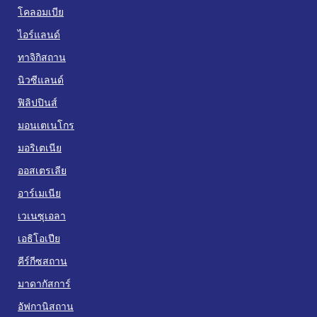
โคลอมเบีย
ไอร์แลนด์
ทาจิกิสถาน
นิวซีแลนด์
ฟิลิปปินส์
มอนเตเนโกร
มอริเตเนีย
ออสเตรเลีย
อาร์เมเนีย
เวเนซุเอลา
เอธิโอเปีย
คีร์กีซสถาน
มาดากัสการ์
อัฟกานิสถาน