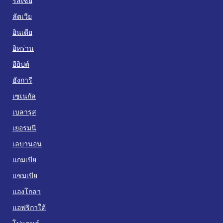
รัสเซีย
ลัตเวีย
อินเดีย
อิหร่าน
อียิปต์
ฮังการี
เซเนกัล
เบลารุส
เยอรมนี
เลบานอน
แกมเบีย
แซมเบีย
แองโกลา
แอฟริกาใต้