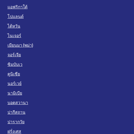
แอฟริกาใต้
โปแลนด์
ไต้หวัน
ไนเจอร์
เมียนมา (พม่า)
จอร์เจีย
ซิมบับเว
ตูนิเซีย
นอร์เวย์
นามิเบีย
บอตสวานา
ปากีสถาน
ปารากวัย
ฝรั่งเศส