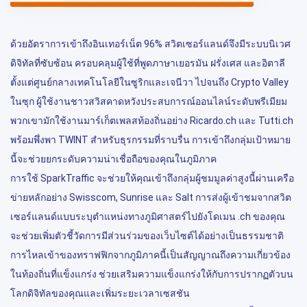
ด้วยอัตราการเข้าถึงอินเทอร์เน็ต 96% สวิตเซอร์แลนด์จึงมีระบบนิเวศ
ดิจิทัลที่ซับซ้อน ครอบคลุมผู้ใช้ที่พูดภาษาเยอรมัน ฝรั่งเศส และอิตาลี
ตั้งแต่ศูนย์กลางเทคโนโลยีในซูริกและเจนีวา ไปจนถึง Crypto Valley
ในซุก ผู้ใช้งานชาวสวิสคาดหวังประสบการณ์ออนไลน์ระดับพรีเมียม
พวกเขามักใช้งานมาร์เก็ตเพลสท้องถิ่นอย่าง Ricardo.ch และ Tutti.ch
พร้อมพึ่งพา TWINT สำหรับธุรกรรมที่ราบรื่น การเข้าถึงกลุ่มเป้าหมาย
นี้จะช่วยยกระดับความน่าเชื่อถือของคุณในภูมิภาค
การใช้ SparkTraffic จะช่วยให้คุณเข้าถึงกลุ่มผู้ชมมูลค่าสูงนี้ผ่านเครือ
ข่ายหลักอย่าง Swisscom, Sunrise และ Salt การส่งผู้เข้าชมจากสวิต
เซอร์แลนด์แบบระบุตำแหน่งทางภูมิศาสตร์ไปยังโดเมน .ch ของคุณ
จะช่วยเพิ่มตัวชี้วัดการมีส่วนร่วมของเว็บไซต์ได้อย่างเป็นธรรมชาติ
การไหลเข้าของทราฟฟิกจากภูมิภาคนี้เป็นสัญญาณถึงความเกี่ยวข้อง
ในท้องถิ่นที่แข็งแกร่ง ช่วยเสริมความแข็งแกร่งให้กับการปรากฏตัวบน
โลกดิจิทัลของคุณและเพิ่มระยะเวลาเซสชัน