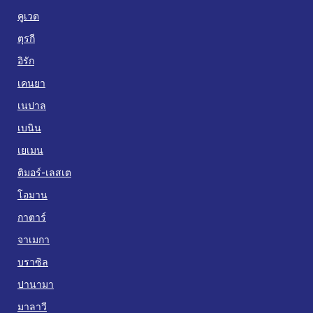
คูเวต
ตุรกี
อิรัก
เคนยา
เนปาล
เบนิน
เยเมน
ติมอร์-เลสเต
โอมาน
กาตาร์
จาเมกา
บราซิล
ปานามา
มาลาวี