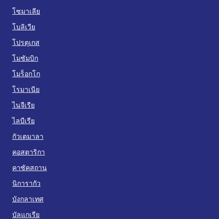
โซมาเลีย
โบลิเวีย
โปรตุเกส
โมซัมบิก
โมร็อกโก
โรมาเนีย
ไนจีเรีย
ไลบีเรีย
กัวเตมาลา
คอสตาริกา
คาซัคสถาน
นิการากัว
บังกลาเทศ
บัลแกเรีย