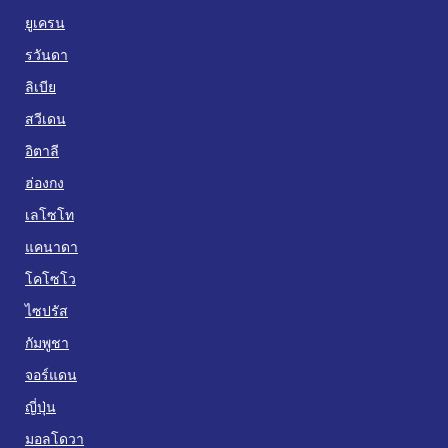
ยูเครน
รวันดา
ลิเบีย
สวีเดน
อิตาลี
ฮ่องกง
เลโซโท
แคนาดา
โคโซโว
ไซปรัส
กัมพูชา
จอร์แดน
ญี่ปุ่น
มอลโดวา