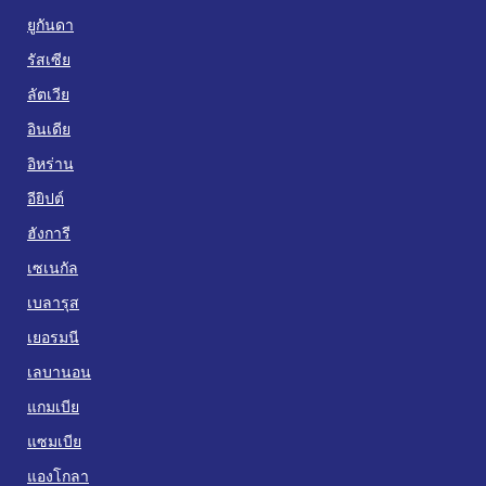
ยูกันดา
รัสเซีย
ลัตเวีย
อินเดีย
อิหร่าน
อียิปต์
ฮังการี
เซเนกัล
เบลารุส
เยอรมนี
เลบานอน
แกมเบีย
แซมเบีย
แองโกลา