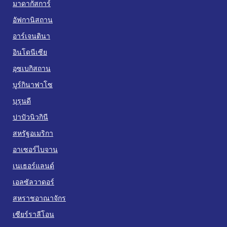
มาดากัสการ์
อัฟกานิสถาน
อาร์เจนตินา
อินโดนีเซีย
อุซเบกิสถาน
บูร์กินาฟาโซ
บุรุนดี
ปาปัวนิวกินี
สหรัฐอเมริกา
อาเซอร์ไบจาน
เนเธอร์แลนด์
เอลซัลวาดอร์
สหราชอาณาจักร
เซียร์ราลีโอน