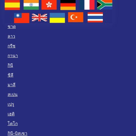
ชาด
ลาว
กรีซ
กานา
กินี
ชิลี
มาลี
สเปน
เปรู
เฮติ
โตโก
กินี-บิสเซา