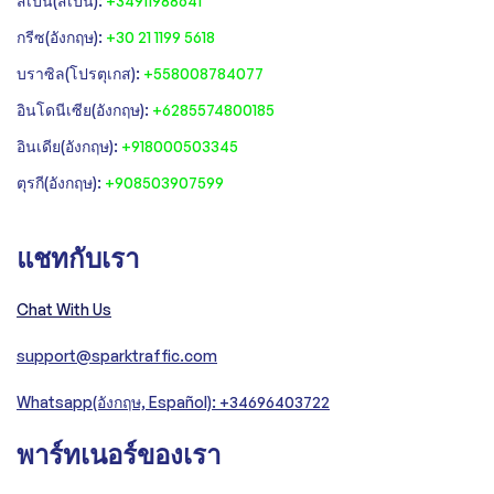
สเปน(สเปน):
+34911988641
‍กรีซ(อังกฤษ):
+30 21 1199 5618
‍บราซิล(โปรตุเกส):
+558008784077‍
‍อินโดนีเซีย(อังกฤษ):
+6285574800185
อินเดีย(อังกฤษ):
+918000503345
ตุรกี(อังกฤษ):
+908503907599
แชทกับเรา
Chat With Us
support@sparktraffic.com
Whatsapp(อังกฤษ, Español): +34696403722
พาร์ทเนอร์ของเรา