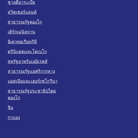
ซาอุดีอาระเบีย
สวิตเซอร์แลนด์
สาธารณรัฐคองโก
เติร์กเมนิสถาน
อิเควทอเรียลกินี
ตรินิแดดและโตเบโก
สหรัฐอาหรับเอมิเรตส์
สาธารณรัฐแอฟริกากลาง
บอสเนียและเฮอร์เซโกวีนา
สาธารณรัฐประชาธิปไตย
คองโก
จีน
กาบอง