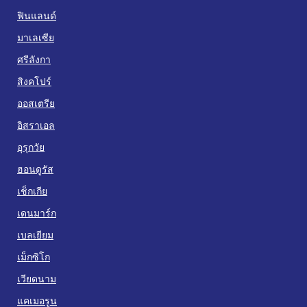
ฟินแลนด์
มาเลเซีย
ศรีลังกา
สิงคโปร์
ออสเตรีย
อิสราเอล
อุรุกวัย
ฮอนดูรัส
เช็กเกีย
เดนมาร์ก
เบลเยียม
เม็กซิโก
เวียดนาม
แคเมอรูน