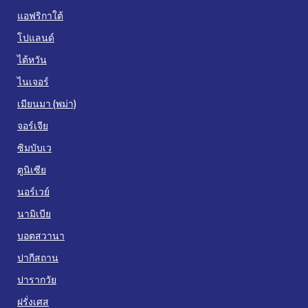
แอฟริกาใต้
โปแลนด์
ไต้หวัน
ไนเจอร์
เมียนมา (พม่า)
จอร์เจีย
ซิมบับเว
ตูนิเซีย
นอร์เวย์
นามิเบีย
บอตสวานา
ปากีสถาน
ปารากวัย
ฝรั่งเศส