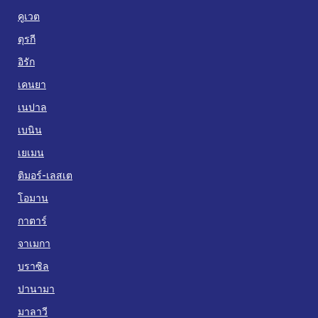
คูเวต
ตุรกี
อิรัก
เคนยา
เนปาล
เบนิน
เยเมน
ติมอร์-เลสเต
โอมาน
กาตาร์
จาเมกา
บราซิล
ปานามา
มาลาวี