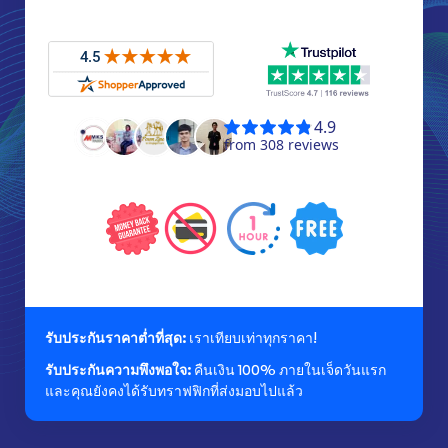
รับประกันราคาต่ำที่สุด:
เราเทียบเท่าทุกราคา!
รับประกันความพึงพอใจ:
คืนเงิน 100% ภายในเจ็ดวันแรก
และคุณยังคงได้รับทราฟฟิกที่ส่งมอบไปแล้ว