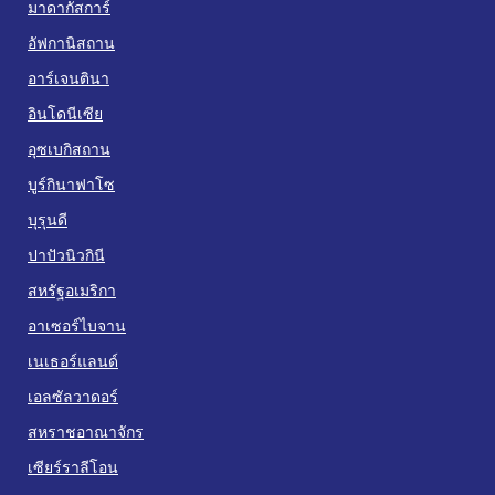
มาดากัสการ์
อัฟกานิสถาน
อาร์เจนตินา
อินโดนีเซีย
อุซเบกิสถาน
บูร์กินาฟาโซ
บุรุนดี
ปาปัวนิวกินี
สหรัฐอเมริกา
อาเซอร์ไบจาน
เนเธอร์แลนด์
เอลซัลวาดอร์
สหราชอาณาจักร
เซียร์ราลีโอน