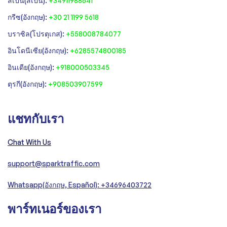
สเปน(สเปน):
+34911988641
‍กรีซ(อังกฤษ):
+30 21 1199 5618
‍บราซิล(โปรตุเกส):
+558008784077‍
‍อินโดนีเซีย(อังกฤษ):
+6285574800185
อินเดีย(อังกฤษ):
+918000503345
ตุรกี(อังกฤษ):
+908503907599
แชทกับเรา
Chat With Us
support@sparktraffic.com
Whatsapp(อังกฤษ, Español): +34696403722
พาร์ทเนอร์ของเรา