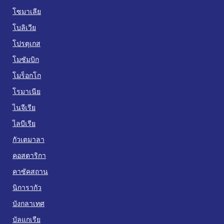
โซมาเลีย
โบลิเวีย
โปรตุเกส
โมซัมบิก
โมร็อกโก
โรมาเนีย
ไนจีเรีย
ไลบีเรีย
กัวเตมาลา
คอสตาริกา
คาซัคสถาน
นิการากัว
บังกลาเทศ
บัลแกเรีย