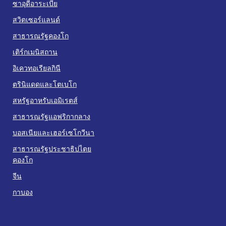
ซาอุดีอาระเบีย
สวิตเซอร์แลนด์
สาธารณรัฐคองโก
เติร์กเมนิสถาน
อิเควทอเรียลกินี
ตรินิแดดและโตเบโก
สหรัฐอาหรับเอมิเรตส์
สาธารณรัฐแอฟริกากลาง
บอสเนียและเฮอร์เซโกวีนา
สาธารณรัฐประชาธิปไตย
คองโก
จีน
กาบอง