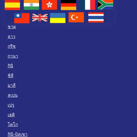
ชาด
ลาว
กรีซ
กานา
กินี
ชิลี
มาลี
สเปน
เปรู
เฮติ
โตโก
กินี-บิสเซา