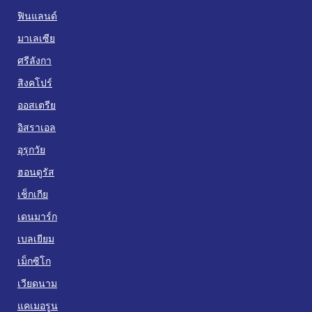
ฟินแลนด์
มาเลเซีย
ศรีลังกา
สิงคโปร์
ออสเตรีย
อิสราเอล
อุรุกวัย
ฮอนดูรัส
เช็กเกีย
เดนมาร์ก
เบลเยียม
เม็กซิโก
เวียดนาม
แคเมอรูน