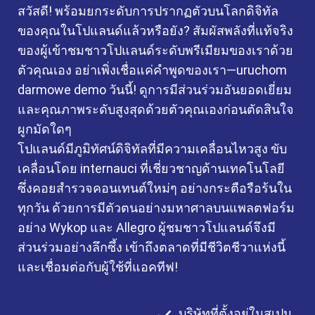
สวัสดี! พร้อมยกระดับการปรากฏตัวบนโลกดิจิทัล
ของคุณในโปแลนด์แล้วหรือยัง? สัมผัสพลังที่แท้จริง
ของผู้เข้าชมชาวโปแลนด์ระดับพรีเมียมของเราด้วย
ตัวคุณเอง อย่าเพิ่งเชื่อแค่คำพูดของเรา—uruchom
darmowe demo วันนี้! ดูการมีส่วนร่วมอันยอดเยี่ยม
และคุณภาพระดับสูงสุดด้วยตัวคุณเองก่อนตัดสินใจ
ผูกมัดใดๆ
โปแลนด์มีภูมิทัศน์ดิจิทัลที่มีความเคลื่อนไหวสูง ขับ
เคลื่อนโดย internauci ที่เชี่ยวชาญด้านเทคโนโลยี
ซึ่งคอยสำรวจคอนเทนต์ใหม่ๆ อย่างกระตือรือร้นใน
ทุกวัน ด้วยการมีตัวตนอย่างมหาศาลบนแพลตฟอร์ม
อย่าง Wykop และ Allegro ผู้ชมชาวโปแลนด์จึงมี
ส่วนร่วมอย่างลึกซึ้ง เข้าถึงตลาดที่มีชีวิตชีวาแห่งนี้
และเชื่อมต่อกับผู้ใช้ที่แอคทีฟ!
บริษัทที่ตั้งอยู่ในสเปน