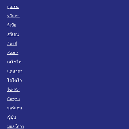
ยูเครน
รวันดา
ลิเบีย
สวีเดน
อิตาลี
ฮ่องกง
เลโซโท
แคนาดา
โคโซโว
ไซปรัส
กัมพูชา
จอร์แดน
ญี่ปุ่น
มอลโดวา