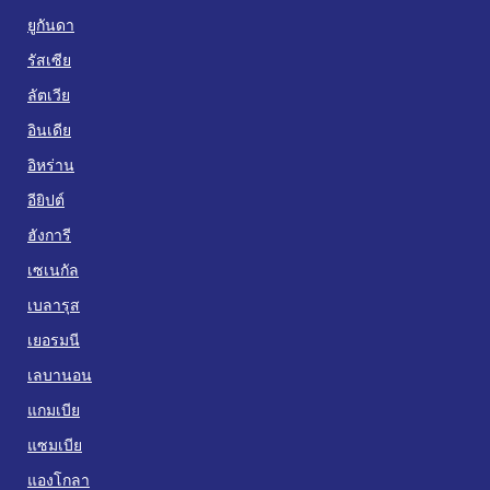
ยูกันดา
รัสเซีย
ลัตเวีย
อินเดีย
อิหร่าน
อียิปต์
ฮังการี
เซเนกัล
เบลารุส
เยอรมนี
เลบานอน
แกมเบีย
แซมเบีย
แองโกลา