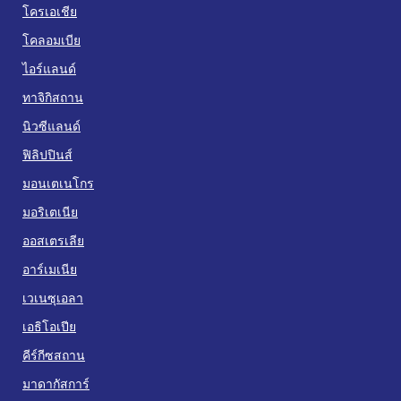
โครเอเชีย
โคลอมเบีย
ไอร์แลนด์
ทาจิกิสถาน
นิวซีแลนด์
ฟิลิปปินส์
มอนเตเนโกร
มอริเตเนีย
ออสเตรเลีย
อาร์เมเนีย
เวเนซุเอลา
เอธิโอเปีย
คีร์กีซสถาน
มาดากัสการ์