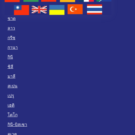
ชาด
ลาว
กรีซ
กานา
กินี
ชิลี
มาลี
สเปน
เปรู
เฮติ
โตโก
กินี-บิสเซา
คูเวต