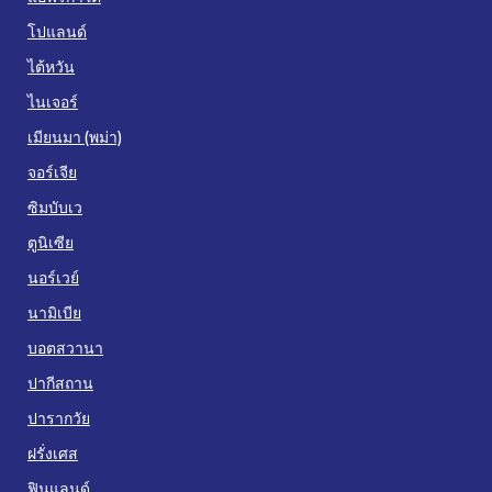
โปแลนด์
ไต้หวัน
ไนเจอร์
เมียนมา (พม่า)
จอร์เจีย
ซิมบับเว
ตูนิเซีย
นอร์เวย์
นามิเบีย
บอตสวานา
ปากีสถาน
ปารากวัย
ฝรั่งเศส
ฟินแลนด์