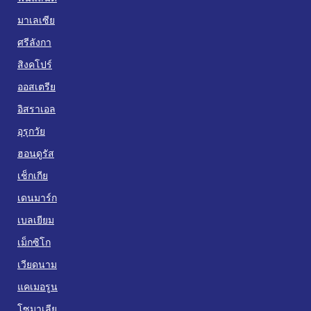
มาเลเซีย
ศรีลังกา
สิงคโปร์
ออสเตรีย
อิสราเอล
อุรุกวัย
ฮอนดูรัส
เช็กเกีย
เดนมาร์ก
เบลเยียม
เม็กซิโก
เวียดนาม
แคเมอรูน
โซมาเลีย