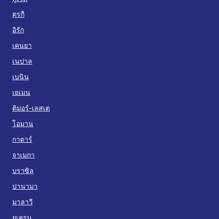
ตุรกี
อิรัก
เคนยา
เนปาล
เบนิน
เยเมน
ติมอร์-เลสเต
โอมาน
กาตาร์
จาเมกา
บราซิล
ปานามา
มาลาวี
ยูเครน