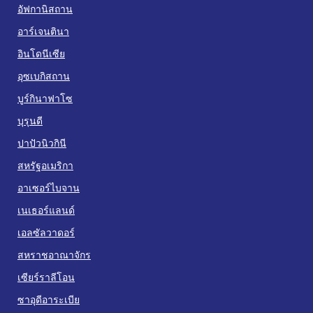
อัฟกานิสถาน
อาร์เจนตินา
อินโดนีเซีย
อุซเบกิสถาน
บูร์กินาฟาโซ
บุรุนดี
ปาปัวนิวกินี
สหรัฐอเมริกา
อาเซอร์ไบจาน
เนเธอร์แลนด์
เอลซัลวาดอร์
สหราชอาณาจักร
เซียร์ราลีโอน
ซาอุดีอาระเบีย