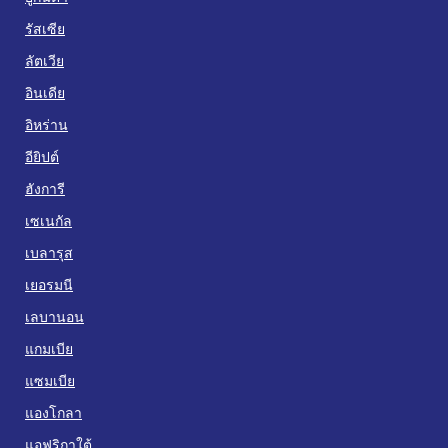
รัสเซีย
ลัตเวีย
อินเดีย
อิหร่าน
อียิปต์
ฮังการี
เซเนกัล
เบลารุส
เยอรมนี
เลบานอน
แกมเบีย
แซมเบีย
แองโกลา
แอฟริกาใต้