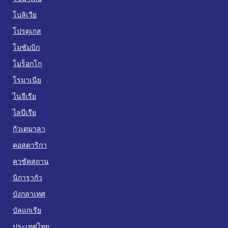
โบลิเวีย
โปรตุเกส
โมซัมบิก
โมร็อกโก
โรมาเนีย
ไนจีเรีย
ไลบีเรีย
กัวเตมาลา
คอสตาริกา
คาซัคสถาน
นิการากัว
บังกลาเทศ
บัลแกเรีย
ประเทศไทย