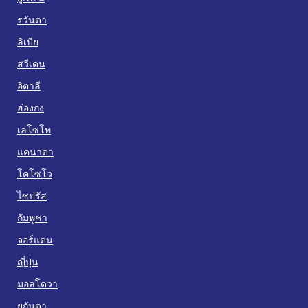
รวันดา
ลิเบีย
สวีเดน
อิตาลี
ฮ่องกง
เลโซโท
แคนาดา
โคโซโว
ไซปรัส
กัมพูชา
จอร์แดน
ญี่ปุ่น
มอลโดวา
ยูกันดา