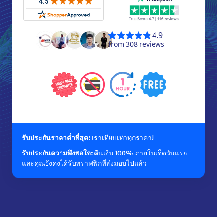
รับประกันราคาต่ำที่สุด:
เราเทียบเท่าทุกราคา!
รับประกันความพึงพอใจ:
คืนเงิน 100% ภายในเจ็ดวันแรก
และคุณยังคงได้รับทราฟฟิกที่ส่งมอบไปแล้ว