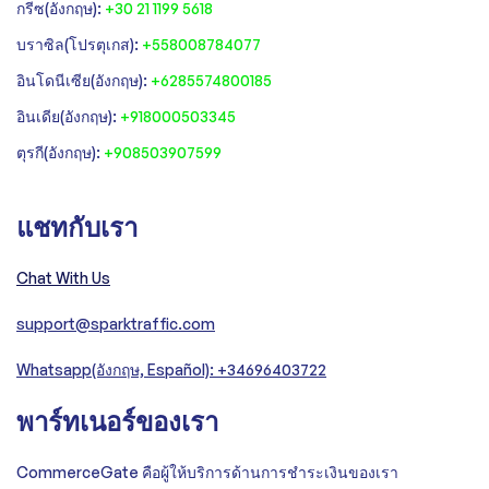
‍กรีซ(อังกฤษ):
+30 21 1199 5618
‍บราซิล(โปรตุเกส):
+558008784077‍
‍อินโดนีเซีย(อังกฤษ):
+6285574800185
อินเดีย(อังกฤษ):
+918000503345
ตุรกี(อังกฤษ):
+908503907599
แชทกับเรา
Chat With Us
support@sparktraffic.com
Whatsapp(อังกฤษ, Español): +34696403722
พาร์ทเนอร์ของเรา
CommerceGate คือผู้ให้บริการด้านการชำระเงินของเรา