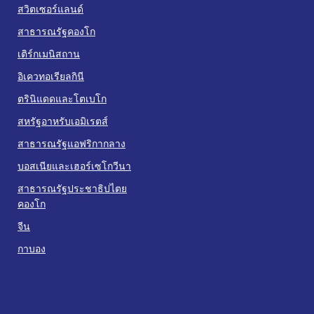
สวิตเซอร์แลนด์
สาธารณรัฐคองโก
เติร์กเมนิสถาน
อิเควทอเรียลกินี
ตรินิแดดและโตเบโก
สหรัฐอาหรับเอมิเรตส์
สาธารณรัฐแอฟริกากลาง
บอสเนียและเฮอร์เซโกวีนา
สาธารณรัฐประชาธิปไตย
คองโก
จีน
กาบอง