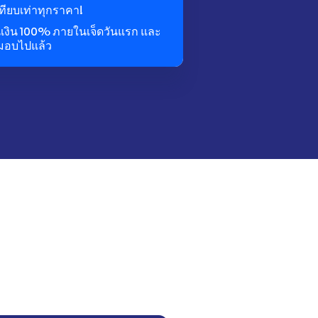
ทียบเท่าทุกราคา!
นเงิน 100% ภายในเจ็ดวันแรก และ
งมอบไปแล้ว