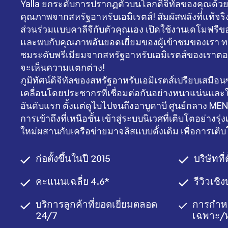
Yalla ยกระดับการปรากฏตัวบนโลกดิจิทัลของคุณด้วยผ
คุณภาพจากสหรัฐอาหรับเอมิเรตส์! สัมผัสพลังที่แท้จร
ส่วนร่วมแบบคาลีจีกับตัวคุณเอง เปิดใช้งานเดโมฟรีขอ
และพบกับคุณภาพอันยอดเยี่ยมของผู้เข้าชมของเรา ทด
ชมระดับพรีเมียมจากสหรัฐอาหรับเอมิเรตส์ของเราตอน
จะเห็นความแตกต่าง!
ภูมิทัศน์ดิจิทัลของสหรัฐอาหรับเอมิเรตส์เปรียบเสมือนซ
เคลื่อนโดยประชากรที่เชื่อมต่อกันอย่างหนาแน่นและใ
อันดับแรก ตั้งแต่ดูไบไปจนถึงอาบูดาบี ศูนย์กลาง MENA
การเข้าถึงที่เหนือชั้น เข้าสู่ระบบนิเวศที่เติบโตอย่างรุ่ง
ใหม่ผสานกับเครือข่ายมาจลิสแบบดั้งเดิม เพื่อการเติ
ก่อตั้งขึ้นในปี 2015
บริษัทที่
คะแนนเฉลี่ย 4.6*
รีวิวเช
บริการลูกค้าที่ยอดเยี่ยมตลอด
การกำห
24/7
เฉพาะ/ห