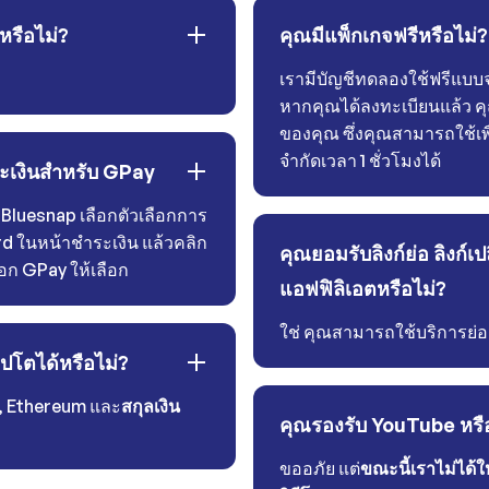
่หรือไม่?
คุณมีแพ็กเกจฟรีหรือไม่?
เรามีบัญชีทดลองใช้ฟรีแบ
หากคุณได้ลงทะเบียนแล้ว ค
ของคุณ ซึ่งคุณสามารถใช้เพ
จำกัดเวลา 1 ชั่วโมงได้
ระเงินสำหรับ GPay
 Bluesnap เลือกตัวเลือกการ
d ในหน้าชำระเงิน แล้วคลิก
คุณยอมรับลิงก์ย่อ ลิงก์เป
ือก GPay ให้เลือก
แอฟฟิลิเอตหรือไม่?
ใช่ คุณสามารถใช้บริการย่อล
ปโตได้หรือไม่?
, Ethereum และ
สกุลเงิน
คุณรองรับ YouTube หรื
ขออภัย แต่
ขณะนี้เราไม่ได้ใ