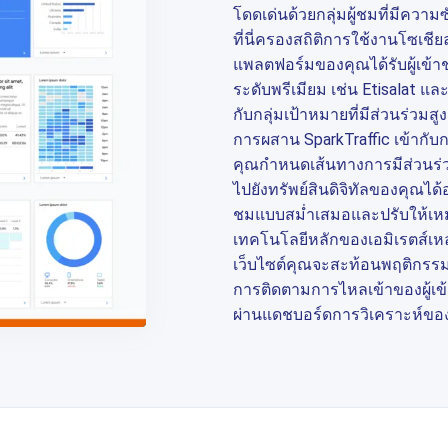
โดดเด่นด้วยกลุ่มผู้ชมที่มีความ
ที่นี่ครองสถิติการใช้งานโซเชียลม
แพลตฟอร์มของคุณได้รับผู้เข้าช
ระดับพรีเมียม เช่น Etisalat 
กับกลุ่มเป้าหมายที่มีส่วนร่วมสู
การผสาน SparkTraffic เข้ากับ
คุณกำหนดเส้นทางการมีส่วนร่
ไปยังทรัพย์สินดิจิทัลของคุณได
ชมแบบสม่ำเสมอและปรับให้เหมา
เทคโนโลยีหลักของเอมิเรตส์เหล
เว็บไซต์คุณจะสะท้อนพฤติกรรมขอ
การติดตามการไหลเข้าของผู้เข
ผ่านแดชบอร์ดการวิเคราะห์ขอ