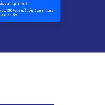
ทียบเท่าทุกราคา!
นเงิน 100% ภายในเจ็ดวันแรก และ
งมอบไปแล้ว