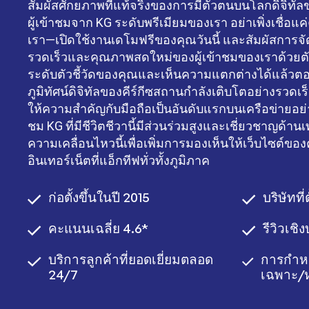
สัมผัสศักยภาพที่แท้จริงของการมีตัวตนบนโลกดิจิทั
ผู้เข้าชมจาก KG ระดับพรีเมียมของเรา อย่าเพิ่งเชื่อแ
เรา—เปิดใช้งานเดโมฟรีของคุณวันนี้ และสัมผัสการจัดส
รวดเร็วและคุณภาพสดใหม่ของผู้เข้าชมของเราด้วยต
ระดับตัวชี้วัดของคุณและเห็นความแตกต่างได้แล้วตอน
ภูมิทัศน์ดิจิทัลของคีร์กีซสถานกำลังเติบโตอย่างรวดเร็ว
ให้ความสำคัญกับมือถือเป็นอันดับแรกบนเครือข่ายอย่า
ชม KG ที่มีชีวิตชีวานี้มีส่วนร่วมสูงและเชี่ยวชาญด้าน
ความเคลื่อนไหวนี้เพื่อเพิ่มการมองเห็นให้เว็บไซต์ของค
อินเทอร์เน็ตที่แอ็กทีฟทั่วทั้งภูมิภาค
ก่อตั้งขึ้นในปี 2015
บริษัทที่
คะแนนเฉลี่ย 4.6*
รีวิวเช
บริการลูกค้าที่ยอดเยี่ยมตลอด
การกำห
24/7
เฉพาะ/ห