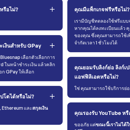
่หรือไม่?
คุณมีแพ็กเกจฟรีหรือไม่?
เรามีบัญชีทดลองใช้ฟรีแบ
หากคุณได้ลงทะเบียนแล้ว ค
ของคุณ ซึ่งคุณสามารถใช้เพ
จำกัดเวลา 1 ชั่วโมงได้
ระเงินสำหรับ GPay
 Bluesnap เลือกตัวเลือกการ
d ในหน้าชำระเงิน แล้วคลิก
คุณยอมรับลิงก์ย่อ ลิงก์เป
ือก GPay ให้เลือก
แอฟฟิลิเอตหรือไม่?
ใช่ คุณสามารถใช้บริการย่อล
ปโตได้หรือไม่?
, Ethereum และ
สกุลเงิน
คุณรองรับ YouTube หรื
ขออภัย แต่
ขณะนี้เราไม่ได้ใ