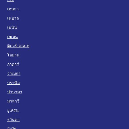
เคนยา
เนปาล
เบนิน
เยเมน
ติมอร์-เลสเต
โอมาน
กาตาร์
จาเมกา
บราซิล
ปานามา
มาลาวี
ยูเครน
รวันดา
ลิเบีย