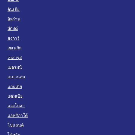
อินเดีย
อิหร่าน
อียิปต์
ฮังการี
เซเนกัล
เบลารุส
เยอรมนี
เลบานอน
แกมเบีย
แซมเบีย
แองโกลา
แอฟริกาใต้
โปแลนด์
ไต้หวัน