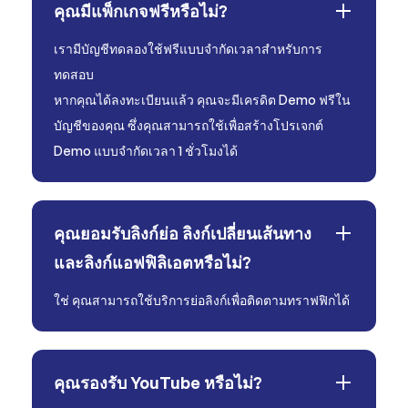
คุณมีแพ็กเกจฟรีหรือไม่?
เรามีบัญชีทดลองใช้ฟรีแบบจำกัดเวลาสำหรับการ
ทดสอบ
หากคุณได้ลงทะเบียนแล้ว คุณจะมีเครดิต Demo ฟรีใน
บัญชีของคุณ ซึ่งคุณสามารถใช้เพื่อสร้างโปรเจกต์
Demo แบบจำกัดเวลา 1 ชั่วโมงได้
คุณยอมรับลิงก์ย่อ ลิงก์เปลี่ยนเส้นทาง
และลิงก์แอฟฟิลิเอตหรือไม่?
ใช่ คุณสามารถใช้บริการย่อลิงก์เพื่อติดตามทราฟฟิกได้
คุณรองรับ YouTube หรือไม่?