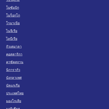
โมซัมบิก
โมร็อกโก
โรมาเนีย
ไนจีเรีย
ไลบีเรีย
กัวเตมาลา
คอสตาริกา
คาซัคสถาน
นิการากัว
บังกลาเทศ
บัลแกเรีย
ประเทศไทย
มองโกเลีย
มอริเชียส