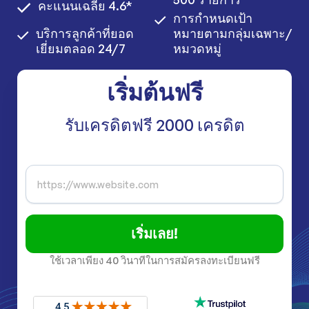
คะแนนเฉลี่ย 4.6*
การกำหนดเป้า
บริการลูกค้าที่ยอด
หมายตามกลุ่มเฉพาะ/
เยี่ยมตลอด 24/7
หมวดหมู่
เริ่มต้นฟรี
รับเครดิตฟรี 2000 เครดิต
เริ่มเลย!
ใช้เวลาเพียง 40 วินาทีในการสมัครลงทะเบียนฟรี