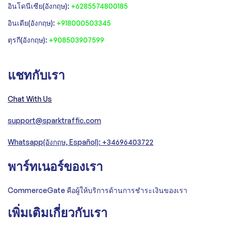
‍อินโดนีเซีย(อังกฤษ):
+6285574800185
อินเดีย(อังกฤษ):
+918000503345
ตุรกี(อังกฤษ):
+908503907599
แชทกับเรา
Chat With Us
support@sparktraffic.com
Whatsapp(อังกฤษ, Español): +34696403722
พาร์ทเนอร์ของเรา
CommerceGate คือผู้ให้บริการด้านการชำระเงินของเรา
เพิ่มเติมเกี่ยวกับเรา