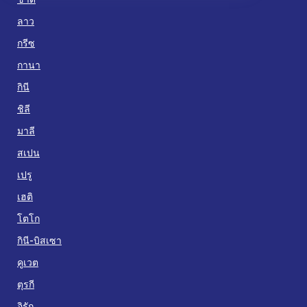
ลาว
กรีซ
กานา
กินี
ชิลี
มาลี
สเปน
เปรู
เฮติ
โตโก
กินี-บิสเซา
คูเวต
ตุรกี
อิรัก