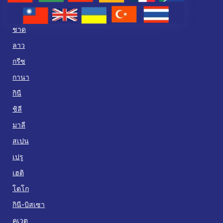
ชาด
ลาว
กรีซ
กานา
กินี
ชิลี
มาลี
สเปน
เปรู
เฮติ
โตโก
กินี-บิสเซา
คูเวต