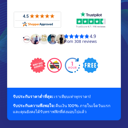
รับประกันราคาต่ำที่สุด:
เราเทียบเท่าทุกราคา!
รับประกันความพึงพอใจ:
คืนเงิน 100% ภายในเจ็ดวันแรก
และคุณยังคงได้รับทราฟฟิกที่ส่งมอบไปแล้ว