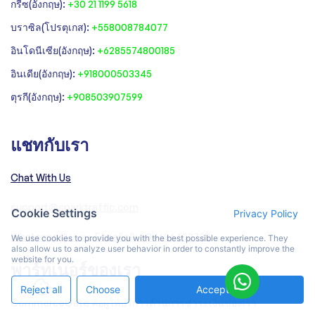
‍กรีซ(อังกฤษ):
+30 21 1199 5618
‍บราซิล(โปรตุเกส):
+558008784077‍
‍อินโดนีเซีย(อังกฤษ):
+6285574800185
อินเดีย(อังกฤษ):
+918000503345
ตุรกี(อังกฤษ):
+908503907599
แชทกับเรา
Chat With Us
support@sparktraffic.com
Cookie Settings
Privacy Policy
Whatsapp(อังกฤษ, Español): +34696403722
We use cookies to provide you with the best possible experience. They
also allow us to analyze user behavior in order to constantly improve the
website for you.
พาร์ทเนอร์ของเรา
Reject all
Choose
Accept All
CommerceGate คือผู้ให้บริการด้านการชำระเงินของเรา