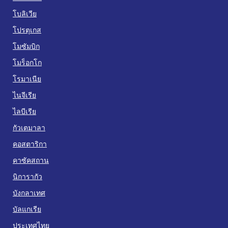
โบลิเวีย
โปรตุเกส
โมซัมบิก
โมร็อกโก
โรมาเนีย
ไนจีเรีย
ไลบีเรีย
กัวเตมาลา
คอสตาริกา
คาซัคสถาน
นิการากัว
บังกลาเทศ
บัลแกเรีย
ประเทศไทย