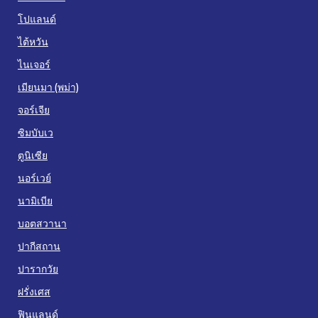
โปแลนด์
ไต้หวัน
ไนเจอร์
เมียนมา (พม่า)
จอร์เจีย
ซิมบับเว
ตูนิเซีย
นอร์เวย์
นามิเบีย
บอตสวานา
ปากีสถาน
ปารากวัย
ฝรั่งเศส
ฟินแลนด์