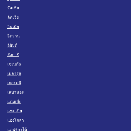
รัสเซีย
ลัตเวีย
อินเดีย
อิหร่าน
อียิปต์
ฮังการี
เซเนกัล
เบลารุส
เยอรมนี
เลบานอน
แกมเบีย
แซมเบีย
แองโกลา
แอฟริกาใต้