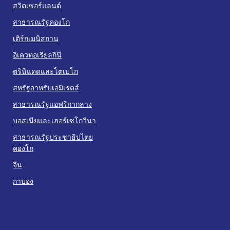
สวิตเซอร์แลนด์
สาธารณรัฐคองโก
เติร์กเมนิสถาน
อิเควทอเรียลกินี
ตรินิแดดและโตเบโก
สหรัฐอาหรับเอมิเรตส์
สาธารณรัฐแอฟริกากลาง
บอสเนียและเฮอร์เซโกวีนา
สาธารณรัฐประชาธิปไตย
คองโก
จีน
กาบอง