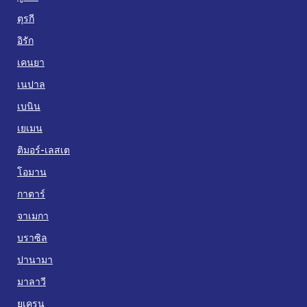
ตุรกี
อิรัก
เคนยา
เนปาล
เบนิน
เยเมน
ติมอร์-เลสเต
โอมาน
กาตาร์
จาเมกา
บราซิล
ปานามา
มาลาวี
ยูเครน