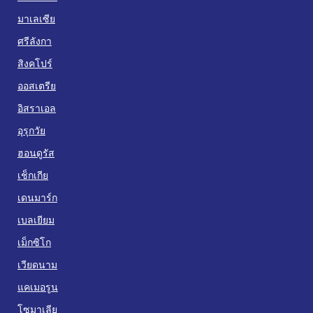
มาเลเซีย
ศรีลังกา
สิงคโปร์
ออสเตรีย
อิสราเอล
อุรุกวัย
ฮอนดูรัส
เช็กเกีย
เดนมาร์ก
เบลเยียม
เม็กซิโก
เวียดนาม
แคเมอรูน
โซมาเลีย