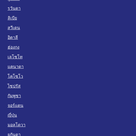
รวันดา
ลิเบีย
สวีเดน
อิตาลี
ฮ่องกง
เลโซโท
แคนาดา
โคโซโว
ไซปรัส
กัมพูชา
จอร์แดน
ญี่ปุ่น
มอลโดวา
ยูกันดา