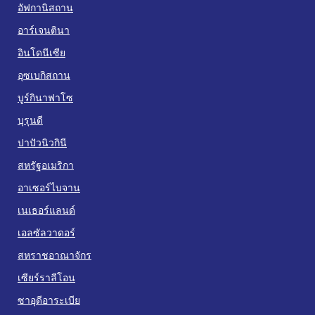
อัฟกานิสถาน
อาร์เจนตินา
อินโดนีเซีย
อุซเบกิสถาน
บูร์กินาฟาโซ
บุรุนดี
ปาปัวนิวกินี
สหรัฐอเมริกา
อาเซอร์ไบจาน
เนเธอร์แลนด์
เอลซัลวาดอร์
สหราชอาณาจักร
เซียร์ราลีโอน
ซาอุดีอาระเบีย