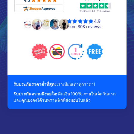
รับประกันราคาต่ำที่สุด:
เราเทียบเท่าทุกราคา!
รับประกันความพึงพอใจ:
คืนเงิน 100% ภายในเจ็ดวันแรก
และคุณยังคงได้รับทราฟฟิกที่ส่งมอบไปแล้ว