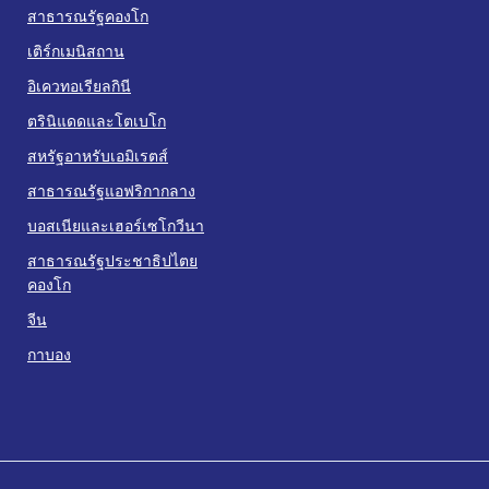
สาธารณรัฐคองโก
เติร์กเมนิสถาน
อิเควทอเรียลกินี
ตรินิแดดและโตเบโก
สหรัฐอาหรับเอมิเรตส์
สาธารณรัฐแอฟริกากลาง
บอสเนียและเฮอร์เซโกวีนา
สาธารณรัฐประชาธิปไตย
คองโก
จีน
กาบอง