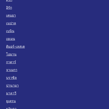
อิรัก
เคนยา
เนปาล
เบนิน
เยเมน
ติมอร์-เลสเต
โอมาน
กาตาร์
จาเมกา
บราซิล
ปานามา
มาลาวี
ยูเครน
รวันดา