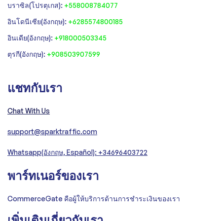
‍บราซิล(โปรตุเกส):
+558008784077‍
‍อินโดนีเซีย(อังกฤษ):
+6285574800185
อินเดีย(อังกฤษ):
+918000503345
ตุรกี(อังกฤษ):
+908503907599
แชทกับเรา
Chat With Us
support@sparktraffic.com
Whatsapp(อังกฤษ, Español): +34696403722
พาร์ทเนอร์ของเรา
CommerceGate คือผู้ให้บริการด้านการชำระเงินของเรา
เพิ่มเติมเกี่ยวกับเรา