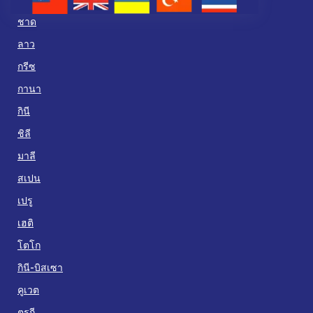
ชาด
ลาว
กรีซ
กานา
กินี
ชิลี
มาลี
สเปน
เปรู
เฮติ
โตโก
กินี-บิสเซา
คูเวต
ตุรกี