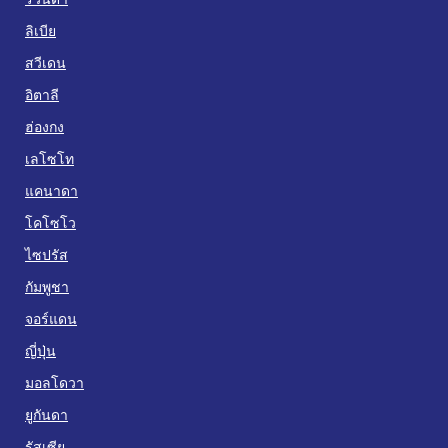
ลิเบีย
สวีเดน
อิตาลี
ฮ่องกง
เลโซโท
แคนาดา
โคโซโว
ไซปรัส
กัมพูชา
จอร์แดน
ญี่ปุ่น
มอลโดวา
ยูกันดา
รัสเซีย