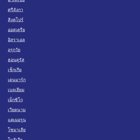
ศรีลังกา
สิงคโปร์
ออสเตรีย
อิสราเอล
อุรุกวัย
ฮอนดูรัส
เช็กเกีย
เดนมาร์ก
เบลเยียม
เม็กซิโก
เวียดนาม
แคเมอรูน
โซมาเลีย
โบลิเวีย