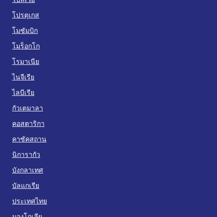
โปรตุเกส
โมซัมบิก
โมร็อกโก
โรมาเนีย
ไนจีเรีย
ไลบีเรีย
กัวเตมาลา
คอสตาริกา
คาซัคสถาน
นิการากัว
บังกลาเทศ
บัลแกเรีย
ประเทศไทย
มองโกเลีย