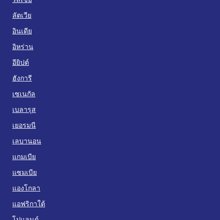
ลัตเวีย
อินเดีย
อิหร่าน
อียิปต์
ฮังการี
เซเนกัล
เบลารุส
เยอรมนี
เลบานอน
แกมเบีย
แซมเบีย
แองโกลา
แอฟริกาใต้
โปแลนด์