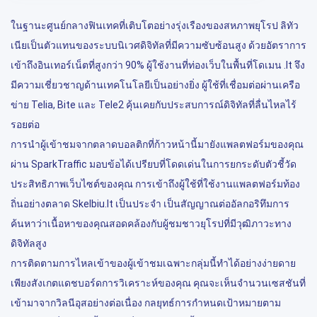
ในฐานะศูนย์กลางฟินเทคที่เติบโตอย่างรุ่งเรืองของสหภาพยุโรป ลิทัว
เนียเป็นตัวแทนของระบบนิเวศดิจิทัลที่มีความซับซ้อนสูง ด้วยอัตราการ
เข้าถึงอินเทอร์เน็ตที่สูงกว่า 90% ผู้ใช้งานที่ท่องเว็บในพื้นที่โดเมน .lt จึง
มีความเชี่ยวชาญด้านเทคโนโลยีเป็นอย่างยิ่ง ผู้ใช้ที่เชื่อมต่อผ่านเครือ
ข่าย Telia, Bite และ Tele2 คุ้นเคยกับประสบการณ์ดิจิทัลที่ลื่นไหลไร้
รอยต่อ
การนำผู้เข้าชมจากตลาดบอลติกที่ก้าวหน้านี้มายังแพลตฟอร์มของคุณ
ผ่าน SparkTraffic มอบข้อได้เปรียบที่โดดเด่นในการยกระดับตัวชี้วัด
ประสิทธิภาพเว็บไซต์ของคุณ การเข้าถึงผู้ใช้ที่ใช้งานแพลตฟอร์มท้อง
ถิ่นอย่างตลาด Skelbiu.lt เป็นประจำ เป็นสัญญาณต่ออัลกอริทึมการ
ค้นหาว่าเนื้อหาของคุณสอดคล้องกับผู้ชมชาวยุโรปที่มีวุฒิภาวะทาง
ดิจิทัลสูง
การติดตามการไหลเข้าของผู้เข้าชมเฉพาะกลุ่มนี้ทำได้อย่างง่ายดาย
เพียงสังเกตแดชบอร์ดการวิเคราะห์ของคุณ คุณจะเห็นจำนวนเซสชันที่
เข้ามาจากวิลนีอุสอย่างต่อเนื่อง กลยุทธ์การกำหนดเป้าหมายตาม