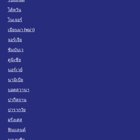
ไต้หวัน
ไนเจอร์
เมียนมา (พม่า)
จอร์เจีย
ซิมบับเว
ตูนิเซีย
นอร์เวย์
นามิเบีย
บอตสวานา
ปากีสถาน
ปารากวัย
ฝรั่งเศส
ฟินแลนด์
มาเลเซีย