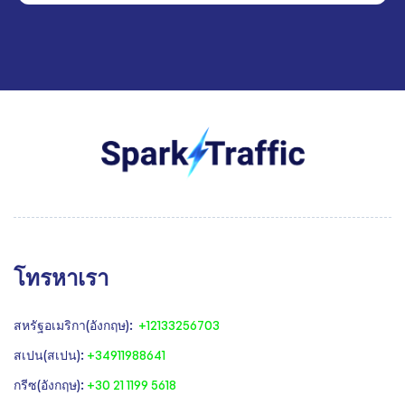
โทรหาเรา
สหรัฐอเมริกา(อังกฤษ):
+12133256703
สเปน(สเปน):
+34911988641
‍กรีซ(อังกฤษ):
+30 21 1199 5618