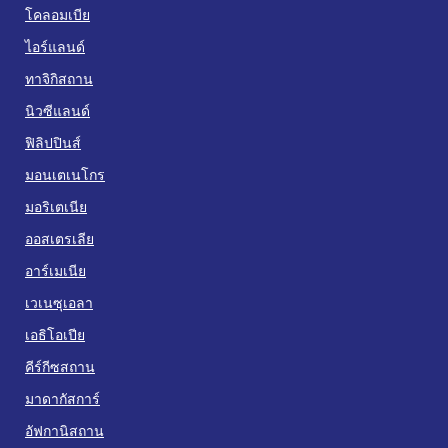
โคลอมเบีย
ไอร์แลนด์
ทาจิกิสถาน
นิวซีแลนด์
ฟิลิปปินส์
มอนเตเนโกร
มอริเตเนีย
ออสเตรเลีย
อาร์เมเนีย
เวเนซุเอลา
เอธิโอเปีย
คีร์กีซสถาน
มาดากัสการ์
อัฟกานิสถาน