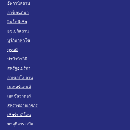
อัฟกานิสถาน
อาร์เจนตินา
อินโดนีเซีย
อุซเบกิสถาน
บูร์กินาฟาโซ
บุรุนดี
ปาปัวนิวกินี
สหรัฐอเมริกา
อาเซอร์ไบจาน
เนเธอร์แลนด์
เอลซัลวาดอร์
สหราชอาณาจักร
เซียร์ราลีโอน
ซาอุดีอาระเบีย