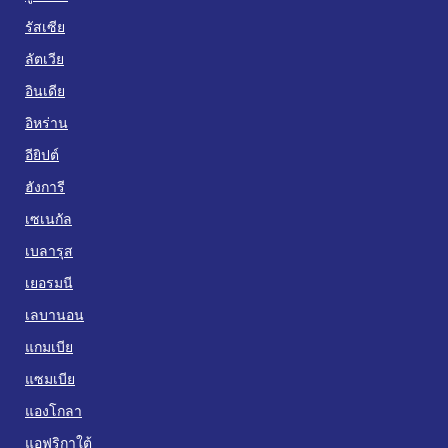
รัสเซีย
ลัตเวีย
อินเดีย
อิหร่าน
อียิปต์
ฮังการี
เซเนกัล
เบลารุส
เยอรมนี
เลบานอน
แกมเบีย
แซมเบีย
แองโกลา
แอฟริกาใต้