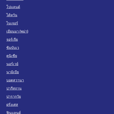
โปแลนด์
ไต้หวัน
ไนเจอร์
เมียนมา (พม่า)
จอร์เจีย
ซิมบับเว
ตูนิเซีย
นอร์เวย์
นามิเบีย
บอตสวานา
ปากีสถาน
ปารากวัย
ฝรั่งเศส
ฟินแลนด์