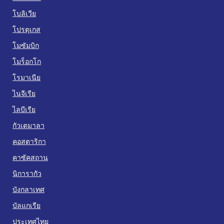
โบลิเวีย
โปรตุเกส
โมซัมบิก
โมร็อกโก
โรมาเนีย
ไนจีเรีย
ไลบีเรีย
กัวเตมาลา
คอสตาริกา
คาซัคสถาน
นิการากัว
บังกลาเทศ
บัลแกเรีย
ประเทศไทย