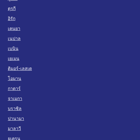
ตุรกี
อิรัก
เคนยา
เนปาล
เบนิน
เยเมน
ติมอร์-เลสเต
โอมาน
กาตาร์
จาเมกา
บราซิล
ปานามา
มาลาวี
ยูเครน