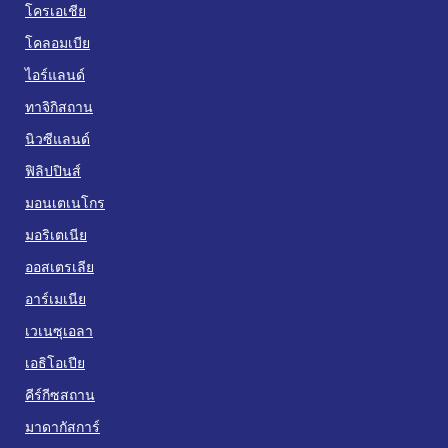
โครเอเชีย
โคลอมเบีย
ไอร์แลนด์
ทาจิกิสถาน
นิวซีแลนด์
ฟิลิปปินส์
มอนเตเนโกร
มอริเตเนีย
ออสเตรเลีย
อาร์เมเนีย
เวเนซุเอลา
เอธิโอเปีย
คีร์กีซสถาน
มาดากัสการ์