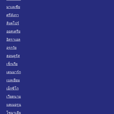
มาเลเซีย
ศรีลังกา
สิงคโปร์
ออสเตรีย
อิสราเอล
อุรุกวัย
ฮอนดูรัส
เช็กเกีย
เดนมาร์ก
เบลเยียม
เม็กซิโก
เวียดนาม
แคเมอรูน
โซมาเลีย