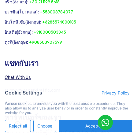
‍กรีซ(อังกฤษ):
+30 21 1199 5618
‍บราซิล(โปรตุเกส):
+558008784077‍
‍อินโดนีเซีย(อังกฤษ):
+6285574800185
อินเดีย(อังกฤษ):
+918000503345
ตุรกี(อังกฤษ):
+908503907599
แชทกับเรา
Chat With Us
support@sparktraffic.com
Cookie Settings
Privacy Policy
Whatsapp(อังกฤษ, Español): +34696403722
We use cookies to provide you with the best possible experience. They
also allow us to analyze user behavior in order to constantly improve the
website for you.
พาร์ทเนอร์ของเรา
Reject all
Choose
Accept All
CommerceGate คือผู้ให้บริการด้านการชำระเงินของเรา