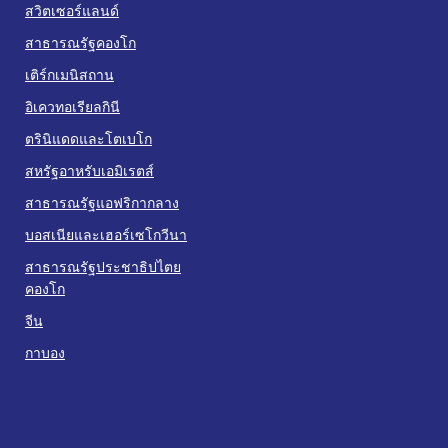
สวิตเซอร์แลนด์
สาธารณรัฐคองโก
เติร์กเมนิสถาน
อิเควทอเรียลกินี
ตรินิแดดและโตเบโก
สหรัฐอาหรับเอมิเรตส์
สาธารณรัฐแอฟริกากลาง
บอสเนียและเฮอร์เซโกวีนา
สาธารณรัฐประชาธิปไตย
คองโก
จีน
กาบอง