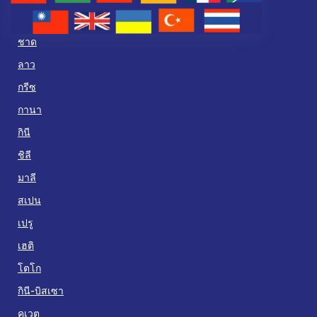
ชาด
ลาว
กรีซ
กานา
กินี
ชิลี
มาลี
สเปน
เปรู
เฮติ
โตโก
กินี-บิสเซา
คูเวต