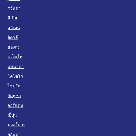
รวันดา
ลิเบีย
สวีเดน
อิตาลี
ฮ่องกง
เลโซโท
แคนาดา
โคโซโว
ไซปรัส
กัมพูชา
จอร์แดน
ญี่ปุ่น
มอลโดวา
ยูกันดา