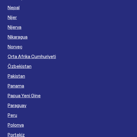
Nepal
Nijer
Nijerya
Nikaragua
Norveç
Orta Afrika Cumhuriyeti
Özbekistan
Pakistan
Panama
Papua Yeni Gine
Paraguay
Peru
Polonya
Portekiz