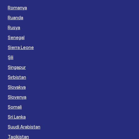
Romanya
Ruanda
Rusya
Senegal
Sierra Leone
Şili
Singapur
Sırbistan
Slovakya
Slovenya
Somali
Sri Lanka
Suudi Arabistan
Tacikistan