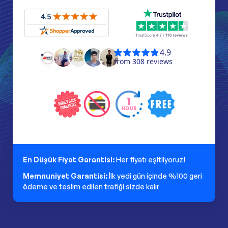
En Düşük Fiyat Garantisi:
Her fiyatı eşitliyoruz!
Memnuniyet Garantisi:
İlk yedi gün içinde %100 geri
ödeme ve teslim edilen trafiği sizde kalır