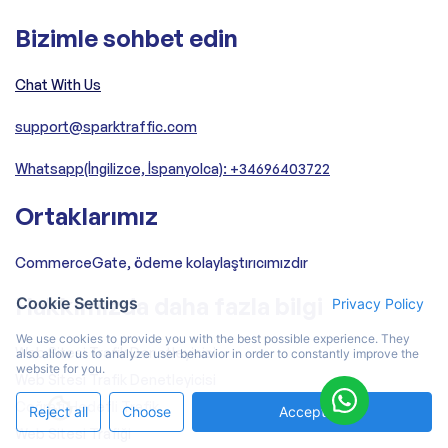
Bizimle sohbet edin
Chat With Us
support@sparktraffic.com
Whatsapp(İngilizce, İspanyolca): +34696403722
Ortaklarımız
CommerceGate, ödeme kolaylaştırıcımızdır
Hakkımızda daha fazla bilgi
Cookie Settings
Privacy Policy
We use cookies to provide you with the best possible experience. They
Web Sitesi Trafik Denetleyicisi
also allow us to analyze user behavior in order to constantly improve the
website for you.
Web Sitesi Trafik Denetleyicisi
Coğrafi Hedefli Trafik
Reject all
Choose
Accept All
Web Sitesi Trafiği