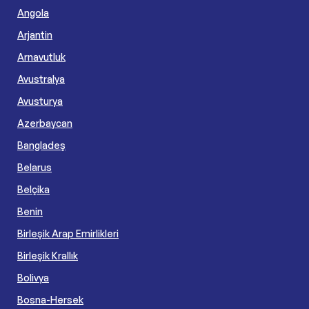
Angola
Arjantin
Arnavutluk
Avustralya
Avusturya
Azerbaycan
Bangladeş
Belarus
Belçika
Benin
Birleşik Arap Emirlikleri
Birleşik Krallık
Bolivya
Bosna-Hersek