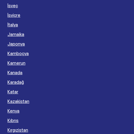
İsveç
İsviçre
İtalya
Jamaika
Japonya
Kamboçya
Kamerun
Kanada
Karadağ
Katar
Kazakistan
Kenya
Kıbrıs
Kırgızistan