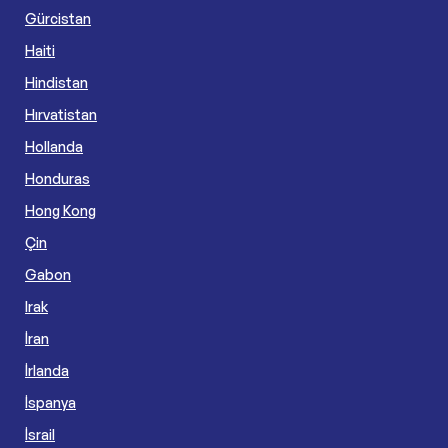
Gürcistan
Haiti
Hindistan
Hırvatistan
Hollanda
Honduras
Hong Kong
Çin
Gabon
Irak
İran
İrlanda
İspanya
İsrail