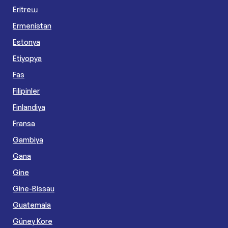
Eritreա
Ermenistan
Estonya
Etiyopya
Fas
Filipinler
Finlandiya
Fransa
Gambiya
Gana
Gine
Gine-Bissau
Guatemala
Güney Kore