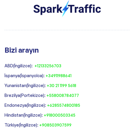
Bizi arayın
ABD(İngilizce):
+12133256703
İspanya(İspanyolca):
+34911988641
‍Yunanistan(İngilizce):
+30 21 1199 5618
‍Brezilya(Portekizce):
+558008784077‍
‍Endonezya(İngilizce):
+6285574800185
Hindistan(İngilizce):
+918000503345
Türkiye(İngilizce):
+908503907599