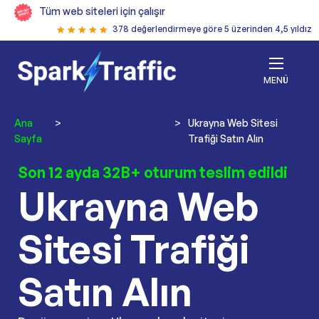
Tüm web siteleri için çalışır
378 değerlendirmeye göre 5 üzerinden 4,5 yıldız
MENÜ
Ana
>
Web Sitesi Trafiği
>
Ukrayna Web Sitesi
Sayfa
Satın Alın
Trafiği Satın Alın
Son 12 ayda 32B+ oturum teslim edildi
Ukrayna Web
Sitesi Trafiği
Satın Alın