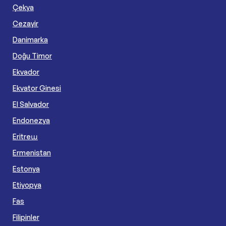
Çekya
Cezayir
Danimarka
Doğu Timor
Ekvador
Ekvator Ginesi
El Salvador
Endonezya
Eritreա
Ermenistan
Estonya
Etiyopya
Fas
Filipinler