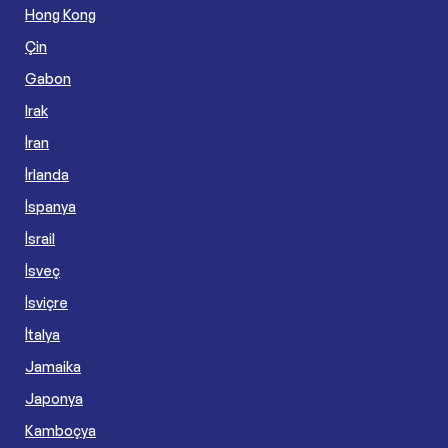
Hong Kong
Çin
Gabon
Irak
İran
İrlanda
İspanya
İsrail
İsveç
İsviçre
İtalya
Jamaika
Japonya
Kamboçya