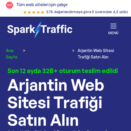
Tüm web siteleri için çalışır
378 değerlendirmeye göre 5 üzerinden 4,5 yıldız
MENÜ
Ana
>
Web Sitesi Trafiği
>
Arjantin Web Sitesi
Sayfa
Satın Alın
Trafiği Satın Alın
Son 12 ayda 32B+ oturum teslim edildi
Arjantin Web
Sitesi Trafiği
Satın Alın