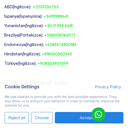
ABD(İngilizce):
+12133256703
İspanya(İspanyolca):
+34911988641
‍Yunanistan(İngilizce):
+30 21 1199 5618
‍Brezilya(Portekizce):
+558008784077‍
‍Endonezya(İngilizce):
+6285574800185
Hindistan(İngilizce):
+918000503345
Türkiye(İngilizce):
+908503907599
Bizimle sohbet edin
Cookie Settings
Privacy Policy
Chat With Us
We use cookies to provide you with the best possible experience. They
also allow us to analyze user behavior in order to constantly improve the
website for you.
support@sparktraffic.com
Reject all
Choose
Accept All
Whatsapp(İngilizce, İspanyolca): +34696403722