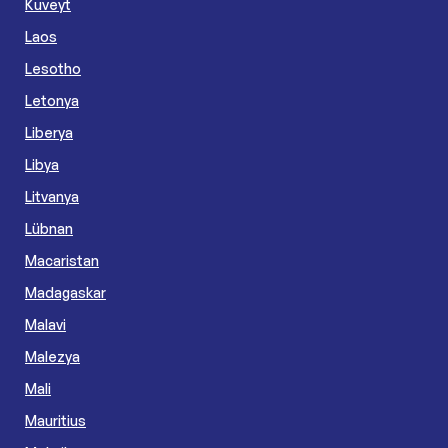
Kuveyt
Laos
Lesotho
Letonya
Liberya
Libya
Litvanya
Lübnan
Macaristan
Madagaskar
Malavi
Malezya
Mali
Mauritius