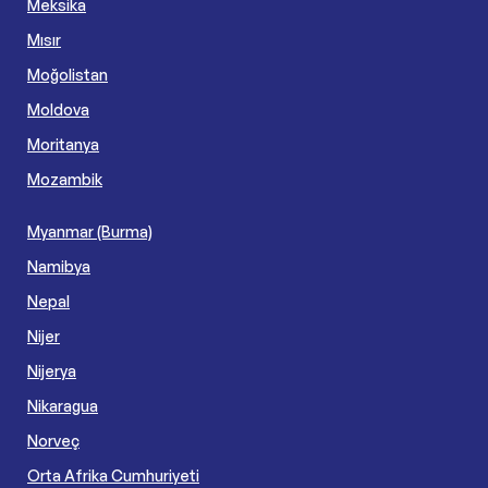
Meksika
Mısır
Moğolistan
Moldova
Moritanya
Mozambik
Myanmar (Burma)
Namibya
Nepal
Nijer
Nijerya
Nikaragua
Norveç
Orta Afrika Cumhuriyeti