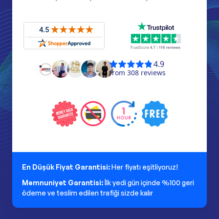
En Düşük Fiyat Garantisi:
Her fiyatı eşitliyoruz!
Memnuniyet Garantisi:
İlk yedi gün içinde %100 geri
ödeme ve teslim edilen trafiği sizde kalır