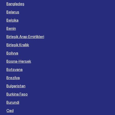
Bangladeş
Belarus
Belçika
Benin
Birleşik Arap Emirlikleri
Birleşik Krallık
Bolivya
Bosna-Hersek
Botsvana
Brezilya
Bulgaristan
Burkina Faso
Burundi
Çad