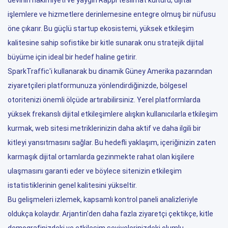
devinin hakimiyeti ve yaygın Rappi teslimat kültürü, dijital
işlemlere ve hizmetlere derinlemesine entegre olmuş bir nüfusu
öne çıkarır. Bu güçlü startup ekosistemi, yüksek etkileşim
kalitesine sahip sofistike bir kitle sunarak onu stratejik dijital
büyüme için ideal bir hedef haline getirir.
SparkTraffic'i kullanarak bu dinamik Güney Amerika pazarından
ziyaretçileri platformunuza yönlendirdiğinizde, bölgesel
otoritenizi önemli ölçüde artırabilirsiniz. Yerel platformlarda
yüksek frekanslı dijital etkileşimlere alışkın kullanıcılarla etkileşim
kurmak, web sitesi metriklerinizin daha aktif ve daha ilgili bir
kitleyi yansıtmasını sağlar. Bu hedefli yaklaşım, içeriğinizin zaten
karmaşık dijital ortamlarda gezinmekte rahat olan kişilere
ulaşmasını garanti eder ve böylece sitenizin etkileşim
istatistiklerinin genel kalitesini yükseltir.
Bu gelişmeleri izlemek, kapsamlı kontrol paneli analizleriyle
oldukça kolaydır. Arjantin'den daha fazla ziyaretçi çektikçe, kitle