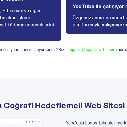
YouTube ile çalışıyo
, Ethereum ve diğer
atın alma işlemi
Üzgünüz ancak şu anda he
şitli ödeme seçeneklerini
platformuyla
çalışmıyor
ınızın yanıtlarını mı arıyorsunuz? Bize
support@sparktraffic.com
adres
a Coğrafi Hedeflemeli Web Sitesi 
Yaba’daki Lagos teknoloji merk