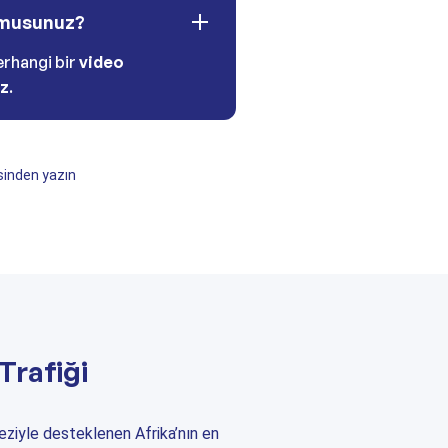
r musunuz?
rhangi bir
video
uz
.
inden yazın
Trafiği
eziyle desteklenen Afrika’nın en