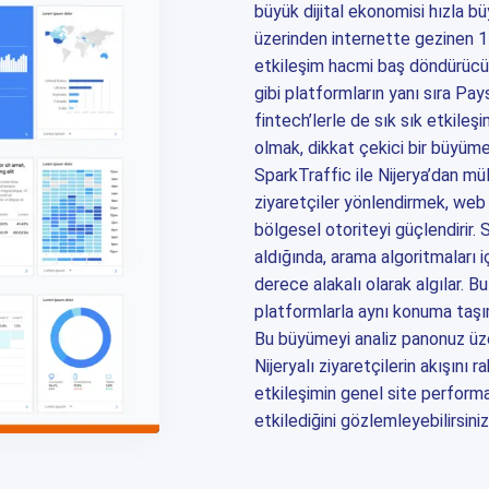
büyük dijital ekonomisi hızla b
üzerinden internette gezinen 1
etkileşim hacmi baş döndürücü
gibi platformların yanı sıra Pa
fintech’lerle de sık sık etkile
olmak, dikkat çekici bir büyüme 
SparkTraffic ile Nijerya’dan mü
ziyaretçiler yönlendirmek, web s
bölgesel otoriteyi güçlendirir.
aldığında, arama algoritmaları iç
derece alakalı olarak algılar. B
platformlarla aynı konuma taşı
Bu büyümeyi analiz panonuz üze
Nijeryalı ziyaretçilerin akışını r
etkileşimin genel site perform
etkilediğini gözlemleyebilirsiniz