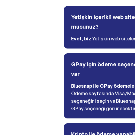
Yetişkin içerikli web sit
musunuz?
Evet
,
biz
Yetişkin web siteler
GPay için ödeme seçene
var
Bluesnap ile GPay ödemeler
Ödeme sayfasında Visa/Ma
seçeneğini seçin ve Bluesna
GPay seçeneği görünecektir
Kripto ile ödeme yapabi