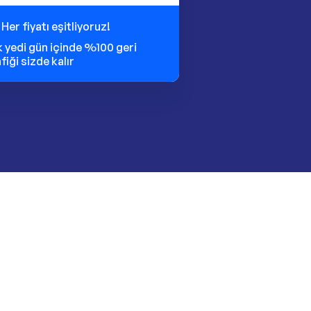
:
Her fiyatı eşitliyoruz!
lk yedi gün içinde %100 geri
iği sizde kalır