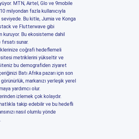
üyüyor. MTN, Airtel, Glo ve 9mobile
10 milyondan fazla kullanıcıyla
 seviyede. Bu kitle, Jumia ve Konga
ystack ve Flutterwave gibi
şim kuruyor. Bu ekosisteme dahil
fırsatı sunar.
lklerinize coğrafi hedeflemeli
itesi metriklerini yükseltir ve
 Siteniz bu demografiden ziyaret
eriğinizi Batı Afrika pazarı için son
u görünürlük, markanızı yerleşik yerel
maya yardımcı olur.
rinden izlemek çok kolaydır.
ahatlıkla takip edebilir ve bu hedefli
ansınızı nasıl olumlu yönde
.