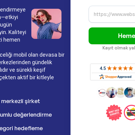
üçlendirmeye
—etkiyi
bugün
yin. Kaliteyi
Hemen
izi hemen
Kayıt olmak ya
nceliği mobil olan devasa bir
merkezlerinden gündelik
ıdır ve sürekli keşif
kten aktif bir kitleyle
 merkezli şirket
umlu değerlendirme
egori hedefleme