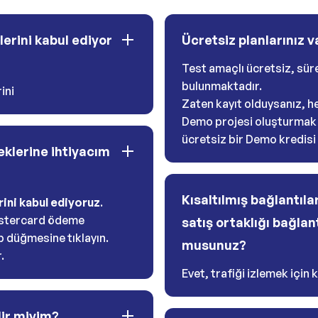
elerini kabul ediyor
Ücretsiz planlarınız v
Test amaçlı ücretsiz, sür
bulunmaktadır.
ini
Zaten kayıt olduysanız, hes
Demo projesi oluşturmak i
ücretsiz bir Demo kredisi
klerine ihtiyacım
Kısaltılmış bağlantıla
ini kabul ediyoruz
.
stercard ödeme
satış ortaklığı bağlan
p düğmesine tıklayın.
musunuz?
.
Evet, trafiği izlemek için kı
lir miyim?