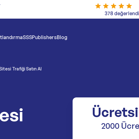
r
378 değerlendi
atlandırma
SSS
Publishers
Blog
itesi Trafiği Satın Al
esi
Ücretsi
2000 Ücret