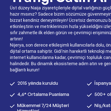
Üst düzey Naija ziyaretçileriyle dijital varlığınızı g
hazır mısınız? Sadece bizim sözümüze güvenmeyin
bizzat kendiniz deneyimleyin! Ücretsiz demonuzu 
etkinleştirin ve metriklerinizin hızla yükseldiğini izle
sıfır zahmetle ilk elden görün ve çevrimiçi erişimin
artırın!
Nijerya, son derece etkileşimli kullanıcılarla dolu, ö
dijital ortama sahiptir. Gidi'nin hareketli teknoloji 
internet kullanıcılarına kadar, çevrimiçi topluluk canl
halindedir. Bu dinamik ekosisteme adım atın ve gerçe
bağlantı kurun!
2015 yılında kuruldu
İspanya
4,6* Ortalama Puanlama
500+ ol
Mükemmel 7/24 Müşteri
Niş/kat
Hizmetleri