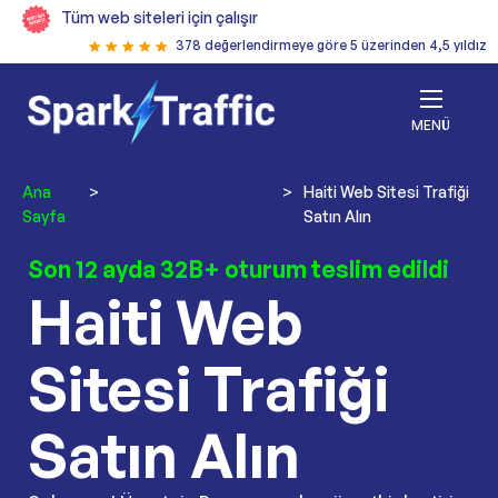
Tüm web siteleri için çalışır
378 değerlendirmeye göre 5 üzerinden 4,5 yıldız
MENÜ
Ana
>
Web Sitesi Trafiği
>
Haiti Web Sitesi Trafiği
Sayfa
Satın Alın
Satın Alın
Son 12 ayda 32B+ oturum teslim edildi
Haiti Web
Sitesi Trafiği
Satın Alın