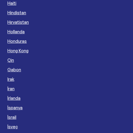
Haiti
Hindistan
Hırvatistan
Hollanda
Honduras
Hong Kong
Çin
Gabon
Irak
İran
İrlanda
İspanya
İsrail
İsveç