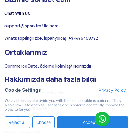
Chat With Us
support@sparktraffic.com
Whatsapp(İngilizce, İspanyolca): +34696403722
Ortaklarımız
CommerceGate, ödeme kolaylaştırıcımızdır
Hakkımızda daha fazla bilgi
Cookie Settings
Privacy Policy
Web Sitesi Trafik Denetleyicisi
Web Sitesi Trafik Denetleyicisi
We use cookies to provide you with the best possible experience. They
also allow us to analyze user behavior in order to constantly improve the
Coğrafi Hedefli Trafik
website for you.
Web Sitesi Trafiği
Reject all
Choose
Accept All
SEO Denetimi
Yerel Haritalar SEO