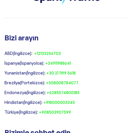
Bizi arayın
ABD(İngilizce):
+12133256703
İspanya(İspanyolca):
+34911988641
‍Yunanistan(İngilizce):
+30 21 1199 5618
‍Brezilya(Portekizce):
+558008784077‍
‍Endonezya(İngilizce):
+6285574800185
Hindistan(İngilizce):
+918000503345
Türkiye(İngilizce):
+908503907599
Bizimle sohbet edin