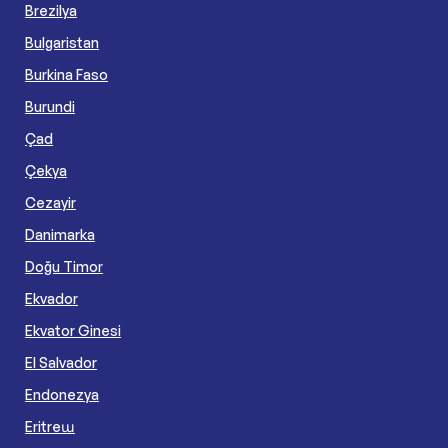
Brezilya
Bulgaristan
Burkina Faso
Burundi
Çad
Çekya
Cezayir
Danimarka
Doğu Timor
Ekvador
Ekvator Ginesi
El Salvador
Endonezya
Eritreա