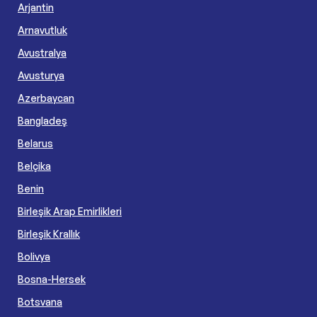
Arjantin
Arnavutluk
Avustralya
Avusturya
Azerbaycan
Bangladeş
Belarus
Belçika
Benin
Birleşik Arap Emirlikleri
Birleşik Krallık
Bolivya
Bosna-Hersek
Botsvana