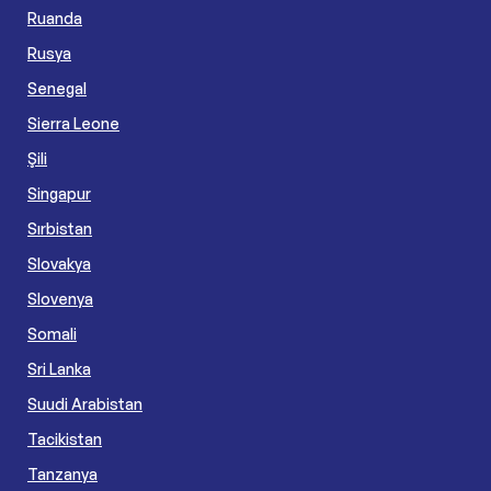
Ruanda
Rusya
Senegal
Sierra Leone
Şili
Singapur
Sırbistan
Slovakya
Slovenya
Somali
Sri Lanka
Suudi Arabistan
Tacikistan
Tanzanya