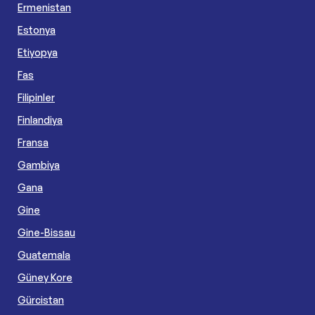
Ermenistan
Estonya
Etiyopya
Fas
Filipinler
Finlandiya
Fransa
Gambiya
Gana
Gine
Gine-Bissau
Guatemala
Güney Kore
Gürcistan