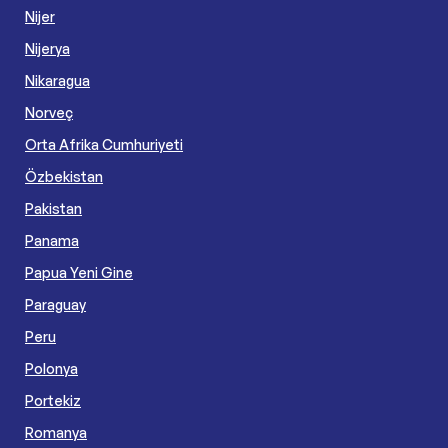
Nijer
Nijerya
Nikaragua
Norveç
Orta Afrika Cumhuriyeti
Özbekistan
Pakistan
Panama
Papua Yeni Gine
Paraguay
Peru
Polonya
Portekiz
Romanya