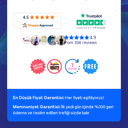
En Düşük Fiyat Garantisi:
Her fiyatı eşitliyoruz!
Memnuniyet Garantisi:
İlk yedi gün içinde %100 geri
ödeme ve teslim edilen trafiği sizde kalır