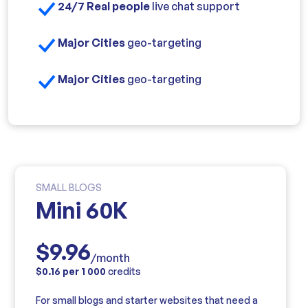
24/7 Real people
live chat support
Major Cities
geo-targeting
Major Cities
geo-targeting
SMALL BLOGS
Mini 60K
$9.96
/month
$0.16 per 1 000
credits
For small blogs and starter websites that need a