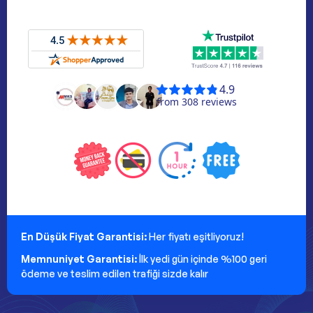
En Düşük Fiyat Garantisi:
Her fiyatı eşitliyoruz!
Memnuniyet Garantisi:
İlk yedi gün içinde %100 geri
ödeme ve teslim edilen trafiği sizde kalır