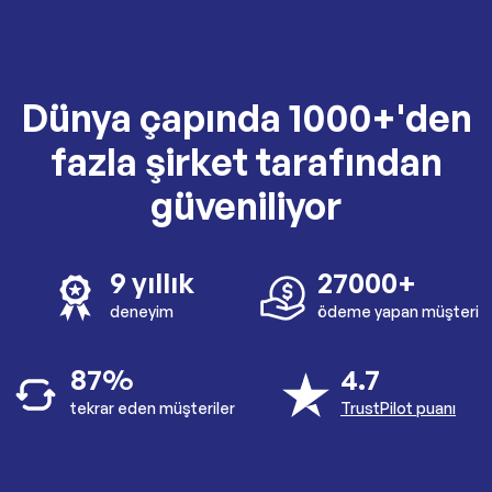
Dünya çapında 1000+'den
fazla şirket tarafından
güveniliyor
9 yıllık
27000+
deneyim
ödeme yapan müşteri
87%
4.7
tekrar eden müşteriler
TrustPilot puanı