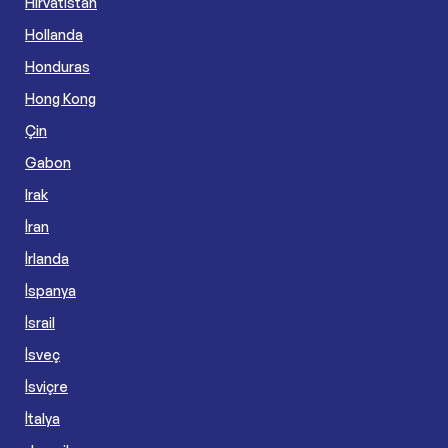
Hırvatistan
Hollanda
Honduras
Hong Kong
Çin
Gabon
Irak
İran
İrlanda
İspanya
İsrail
İsveç
İsviçre
İtalya