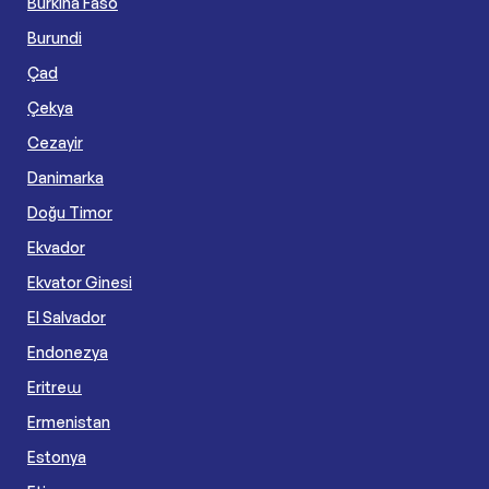
Burkina Faso
Burundi
Çad
Çekya
Cezayir
Danimarka
Doğu Timor
Ekvador
Ekvator Ginesi
El Salvador
Endonezya
Eritreա
Ermenistan
Estonya