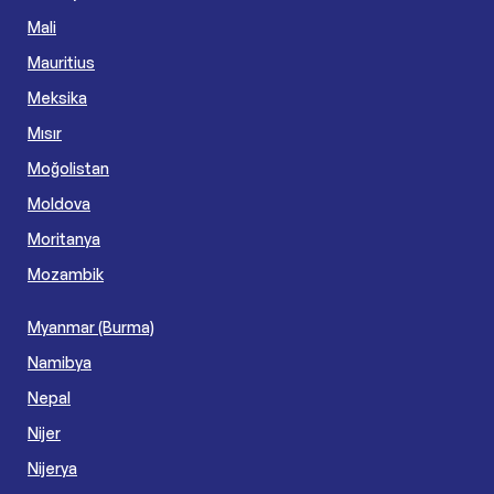
Mali
Mauritius
Meksika
Mısır
Moğolistan
Moldova
Moritanya
Mozambik
Myanmar (Burma)
Namibya
Nepal
Nijer
Nijerya