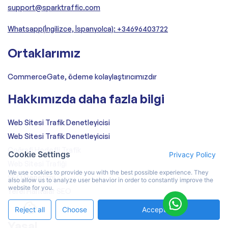
support@sparktraffic.com
Whatsapp(İngilizce, İspanyolca): +34696403722
Ortaklarımız
CommerceGate, ödeme kolaylaştırıcımızdır
Hakkımızda daha fazla bilgi
Web Sitesi Trafik Denetleyicisi
Web Sitesi Trafik Denetleyicisi
Coğrafi Hedefli Trafik
Cookie Settings
Privacy Policy
Web Sitesi Trafiği
We use cookies to provide you with the best possible experience. They
SEO Denetimi
also allow us to analyze user behavior in order to constantly improve the
website for you.
Yerel Haritalar SEO
Reject all
Choose
Accept All
Yasal