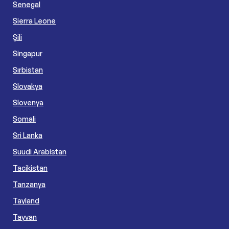
Senegal
Sierra Leone
Şili
Singapur
Sırbistan
Slovakya
Slovenya
Somali
Sri Lanka
Suudi Arabistan
Tacikistan
Tanzanya
Tayland
Tayvan