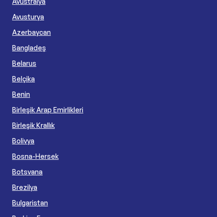
Avustralya
Avusturya
Azerbaycan
Bangladeş
Belarus
Belçika
Benin
Birleşik Arap Emirlikleri
Birleşik Krallık
Bolivya
Bosna-Hersek
Botsvana
Brezilya
Bulgaristan