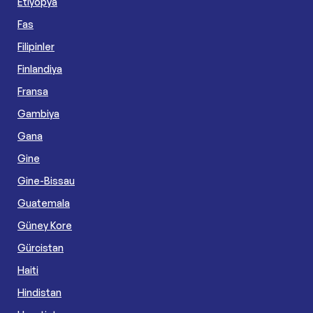
Etiyopya
Fas
Filipinler
Finlandiya
Fransa
Gambiya
Gana
Gine
Gine-Bissau
Guatemala
Güney Kore
Gürcistan
Haiti
Hindistan