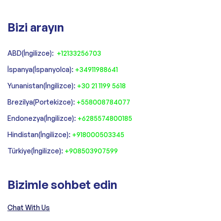
Bizi arayın
ABD(İngilizce):
+12133256703
İspanya(İspanyolca):
+34911988641
‍Yunanistan(İngilizce):
+30 21 1199 5618
‍Brezilya(Portekizce):
+558008784077‍
‍Endonezya(İngilizce):
+6285574800185
Hindistan(İngilizce):
+918000503345
Türkiye(İngilizce):
+908503907599
Bizimle sohbet edin
Chat With Us