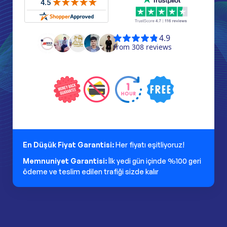
En Düşük Fiyat Garantisi:
Her fiyatı eşitliyoruz!
Memnuniyet Garantisi:
İlk yedi gün içinde %100 geri
ödeme ve teslim edilen trafiği sizde kalır