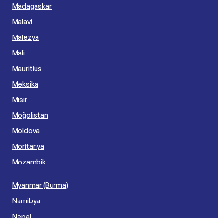
Madagaskar
Malavi
Malezya
Mali
Mauritius
Meksika
Mısır
Moğolistan
Moldova
Moritanya
Mozambik
Myanmar (Burma)
Namibya
Nepal