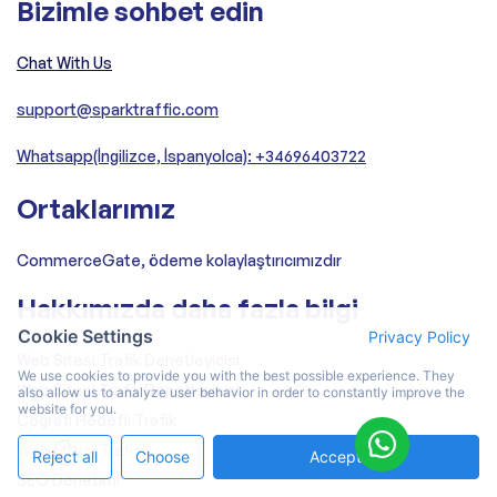
Bizimle sohbet edin
Chat With Us
support@sparktraffic.com
Whatsapp(İngilizce, İspanyolca): +34696403722
Ortaklarımız
CommerceGate, ödeme kolaylaştırıcımızdır
Hakkımızda daha fazla bilgi
Cookie Settings
Privacy Policy
Web Sitesi Trafik Denetleyicisi
We use cookies to provide you with the best possible experience. They
Web Sitesi Trafik Denetleyicisi
also allow us to analyze user behavior in order to constantly improve the
website for you.
Coğrafi Hedefli Trafik
Web Sitesi Trafiği
Reject all
Choose
Accept All
SEO Denetimi