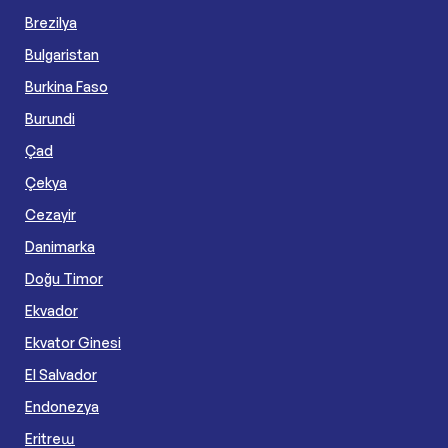
Brezilya
Bulgaristan
Burkina Faso
Burundi
Çad
Çekya
Cezayir
Danimarka
Doğu Timor
Ekvador
Ekvator Ginesi
El Salvador
Endonezya
Eritreա