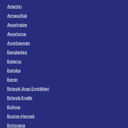
Arjantin
Arnavutluk
Avustralya
Avusturya
Azerbaycan
Bangladeş
Belarus
Belçika
Benin
Birleşik Arap Emirlikleri
Birleşik Krallık
Bolivya
Bosna-Hersek
Botsvana