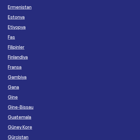
Ermenistan
Estonya
Etiyopya
Fas
Filipinler
Finlandiya
Fransa
Gambiya
Gana
Gine
Gine-Bissau
Guatemala
Güney Kore
Gürcistan