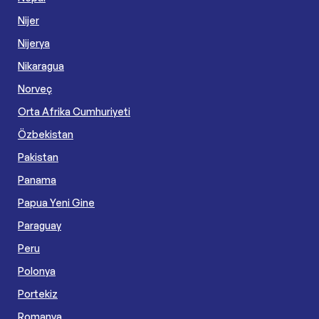
Nijer
Nijerya
Nikaragua
Norveç
Orta Afrika Cumhuriyeti
Özbekistan
Pakistan
Panama
Papua Yeni Gine
Paraguay
Peru
Polonya
Portekiz
Romanya