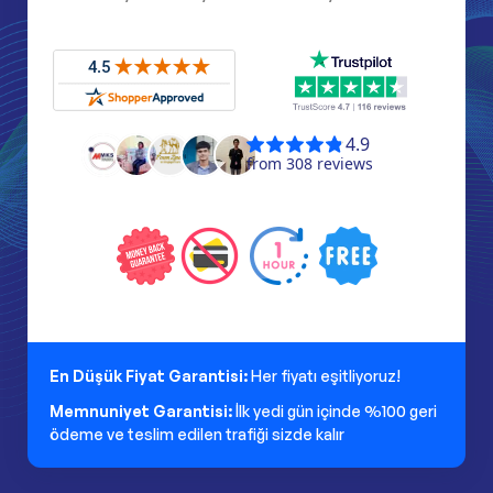
En Düşük Fiyat Garantisi:
Her fiyatı eşitliyoruz!
Memnuniyet Garantisi:
İlk yedi gün içinde %100 geri
ödeme ve teslim edilen trafiği sizde kalır