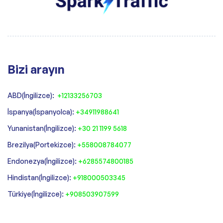
Bizi arayın
ABD(İngilizce):
+12133256703
İspanya(İspanyolca):
+34911988641
‍Yunanistan(İngilizce):
+30 21 1199 5618
‍Brezilya(Portekizce):
+558008784077‍
‍Endonezya(İngilizce):
+6285574800185
Hindistan(İngilizce):
+918000503345
Türkiye(İngilizce):
+908503907599