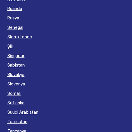
Ruanda
Rusya
Senegal
Sierra Leone
Şili
Singapur
Sırbistan
Slovakya
Slovenya
Somali
Sri Lanka
Suudi Arabistan
Tacikistan
Tanzanya