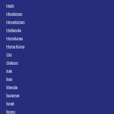
Haiti
Hindistan
Hırvatistan
Hollanda
Honduras
Hong Kong
Çin
Gabon
Irak
İran
İrlanda
İspanya
İsrail
İsveç