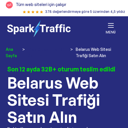
Tüm web siteleri için çalışır
378 değerlendirmeye göre 5 üzerinden 4,5 yıldız
MENÜ
Ana
>
Web Sitesi Trafiği
>
Belarus Web Sitesi
Sayfa
Satın Alın
Trafiği Satın Alın
Son 12 ayda 32B+ oturum teslim edildi
Belarus Web
Sitesi Trafiği
Satın Alın