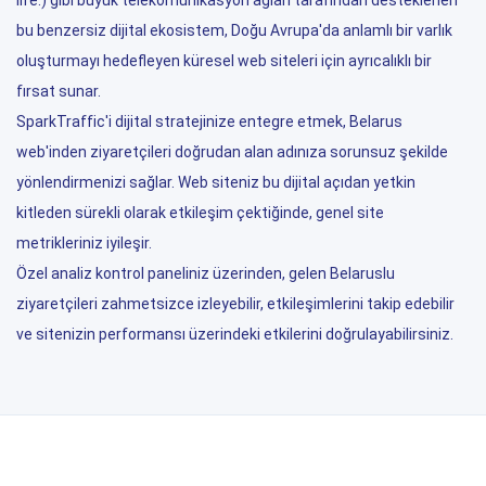
life:) gibi büyük telekomünikasyon ağları tarafından desteklenen
bu benzersiz dijital ekosistem, Doğu Avrupa'da anlamlı bir varlık
oluşturmayı hedefleyen küresel web siteleri için ayrıcalıklı bir
fırsat sunar.
SparkTraffic'i dijital stratejinize entegre etmek, Belarus
web'inden ziyaretçileri doğrudan alan adınıza sorunsuz şekilde
yönlendirmenizi sağlar. Web siteniz bu dijital açıdan yetkin
kitleden sürekli olarak etkileşim çektiğinde, genel site
metrikleriniz iyileşir.
Özel analiz kontrol paneliniz üzerinden, gelen Belaruslu
ziyaretçileri zahmetsizce izleyebilir, etkileşimlerini takip edebilir
ve sitenizin performansı üzerindeki etkilerini doğrulayabilirsiniz.