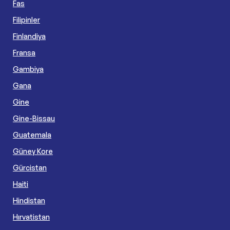
Fas
Filipinler
Finlandiya
Fransa
Gambiya
Gana
Gine
Gine-Bissau
Guatemala
Güney Kore
Gürcistan
Haiti
Hindistan
Hırvatistan