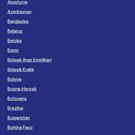
Avusturya
Azerbaycan
Bangladeş
Belarus
Belçika
Benin
Birleşik Arap Emirlikleri
Birleşik Krallık
Bolivya
Bosna-Hersek
Botsvana
Brezilya
Bulgaristan
Burkina Faso