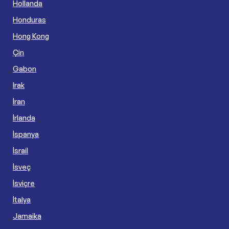
Hollanda
Honduras
Hong Kong
Çin
Gabon
Irak
İran
İrlanda
İspanya
İsrail
İsveç
İsviçre
İtalya
Jamaika