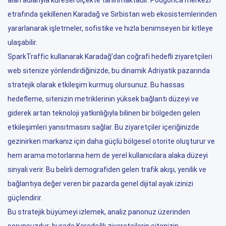
alan adlarıyla küresel ölçekte tanınmaktadır. Podgorica merkezi
etrafında şekillenen Karadağ ve Sırbistan web ekosistemlerinden
yararlanarak işletmeler, sofistike ve hızla benimseyen bir kitleye
ulaşabilir.
SparkTraffic kullanarak Karadağ’dan coğrafi hedefli ziyaretçileri
web sitenize yönlendirdiğinizde, bu dinamik Adriyatik pazarında
stratejik olarak etkileşim kurmuş olursunuz. Bu hassas
hedefleme, sitenizin metriklerinin yüksek bağlantı düzeyi ve
giderek artan teknoloji yatkınlığıyla bilinen bir bölgeden gelen
etkileşimleri yansıtmasını sağlar. Bu ziyaretçiler içeriğinizde
gezinirken markanız için daha güçlü bölgesel otorite oluşturur ve
hem arama motorlarına hem de yerel kullanıcılara alaka düzeyi
sinyali verir. Bu belirli demografiden gelen trafik akışı, yenilik ve
bağlantıya değer veren bir pazarda genel dijital ayak izinizi
güçlendirir.
Bu stratejik büyümeyi izlemek, analiz panonuz üzerinden