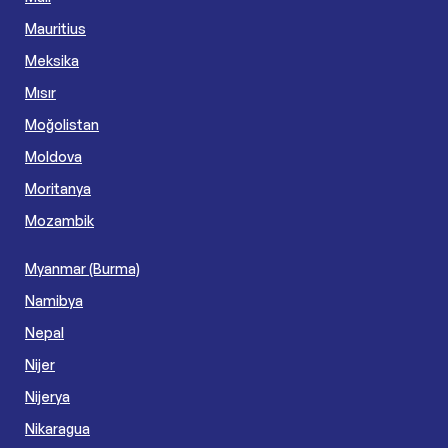
Mauritius
Meksika
Mısır
Moğolistan
Moldova
Moritanya
Mozambik
Myanmar (Burma)
Namibya
Nepal
Nijer
Nijerya
Nikaragua