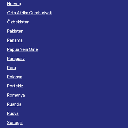
Norveç
Orta Afrika Cumhuriyeti
Özbekistan
Pakistan
Panama
Papua Yeni Gine
Paraguay
Peru
Polonya
Portekiz
Romanya
Ruanda
Rusya
Senegal