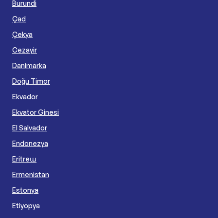
Burundi
Çad
Çekya
Cezayir
Danimarka
Doğu Timor
Ekvador
Ekvator Ginesi
El Salvador
Endonezya
Eritreա
Ermenistan
Estonya
Etiyopya