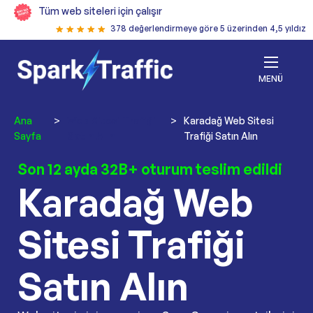
Tüm web siteleri için çalışır
378 değerlendirmeye göre 5 üzerinden 4,5 yıldız
MENÜ
Ana
>
Web Sitesi Trafiği
>
Karadağ Web Sitesi
Sayfa
Satın Alın
Trafiği Satın Alın
Son 12 ayda 32B+ oturum teslim edildi
Karadağ Web
Sitesi Trafiği
Satın Alın