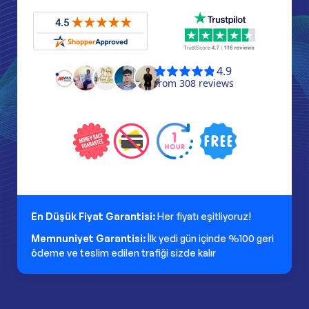
En Düşük Fiyat Garantisi:
Her fiyatı eşitliyoruz!
Memnuniyet Garantisi:
İlk yedi gün içinde %100 geri
ödeme ve teslim edilen trafiği sizde kalır