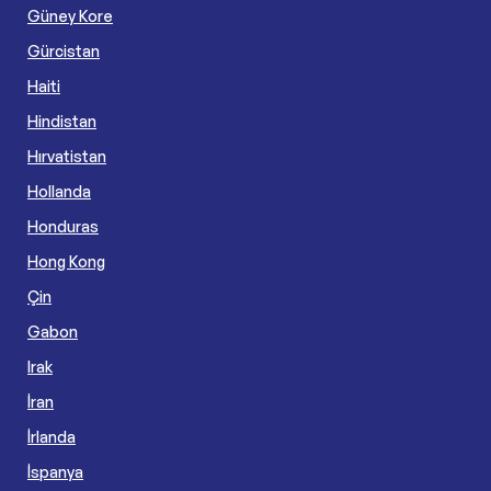
Güney Kore
Gürcistan
Haiti
Hindistan
Hırvatistan
Hollanda
Honduras
Hong Kong
Çin
Gabon
Irak
İran
İrlanda
İspanya