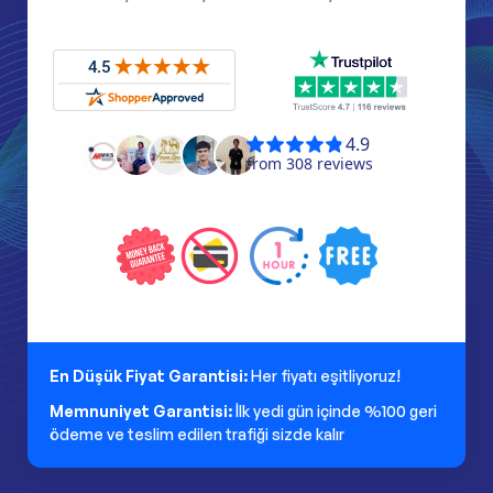
En Düşük Fiyat Garantisi:
Her fiyatı eşitliyoruz!
Memnuniyet Garantisi:
İlk yedi gün içinde %100 geri
ödeme ve teslim edilen trafiği sizde kalır