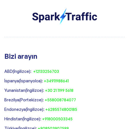
Bizi arayın
ABD(İngilizce):
+12133256703
İspanya(İspanyolca):
+34911988641
‍Yunanistan(İngilizce):
+30 21 1199 5618
‍Brezilya(Portekizce):
+558008784077‍
‍Endonezya(İngilizce):
+6285574800185
Hindistan(İngilizce):
+918000503345
Türkiye(İngilizce):
+908503907599