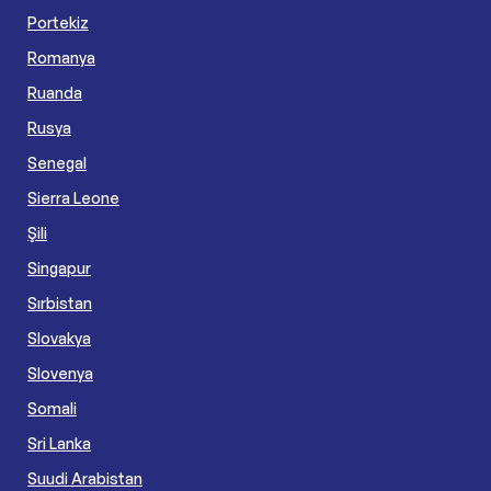
Portekiz
Romanya
Ruanda
Rusya
Senegal
Sierra Leone
Şili
Singapur
Sırbistan
Slovakya
Slovenya
Somali
Sri Lanka
Suudi Arabistan