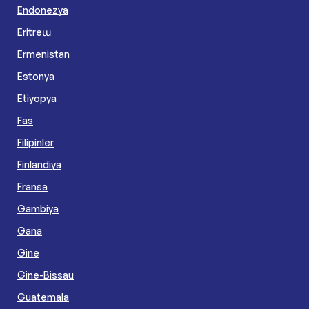
Endonezya
Eritreա
Ermenistan
Estonya
Etiyopya
Fas
Filipinler
Finlandiya
Fransa
Gambiya
Gana
Gine
Gine-Bissau
Guatemala