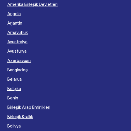
Amerika Birleşik Devletleri
Angola
Arjantin
Arnavutluk
Avustralya
Avusturya
Azerbaycan
Bangladeş
Belarus
Belçika
Benin
Birleşik Arap Emirlikleri
Birleşik Krallık
Bolivya