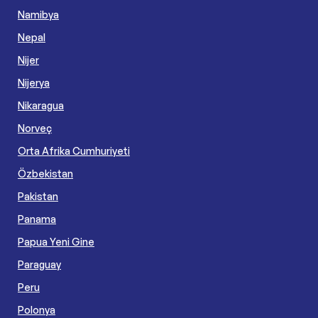
Namibya
Nepal
Nijer
Nijerya
Nikaragua
Norveç
Orta Afrika Cumhuriyeti
Özbekistan
Pakistan
Panama
Papua Yeni Gine
Paraguay
Peru
Polonya