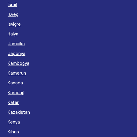
İsrail
İsveç
İsviçre
İtalya
Jamaika
Japonya
Kamboçya
Kamerun
Kanada
Karadağ
Katar
Kazakistan
Kenya
Kıbrıs