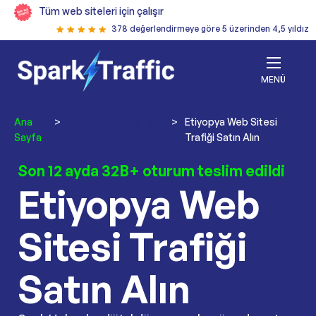
Tüm web siteleri için çalışır
378 değerlendirmeye göre 5 üzerinden 4,5 yıldız
MENÜ
Ana
>
Web Sitesi Trafiği
>
Etiyopya Web Sitesi
Sayfa
Satın Alın
Trafiği Satın Alın
Son 12 ayda 32B+ oturum teslim edildi
Etiyopya Web
Sitesi Trafiği
Satın Alın