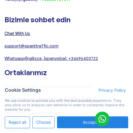
Bizimle sohbet edin
Chat With Us
support@sparktraffic.com
Whatsapp(İngilizce, İspanyolca): +34696403722
Ortaklarımız
CommerceGate, ödeme kolaylaştırıcımızdır
Cookie Settings
Privacy Policy
Hakkımızda daha fazla bilgi
We use cookies to provide you with the best possible experience. They
also allow us to analyze user behavior in order to constantly improve the
website for you.
Web Sitesi Trafik Denetleyicisi
Web Sitesi Trafik Denetleyicisi
Reject all
Choose
Accept All
Coğrafi Hedefli Trafik