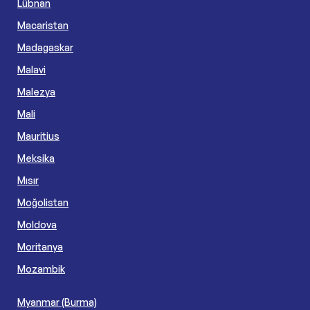
Lübnan
Macaristan
Madagaskar
Malavi
Malezya
Mali
Mauritius
Meksika
Mısır
Moğolistan
Moldova
Moritanya
Mozambik
Myanmar (Burma)