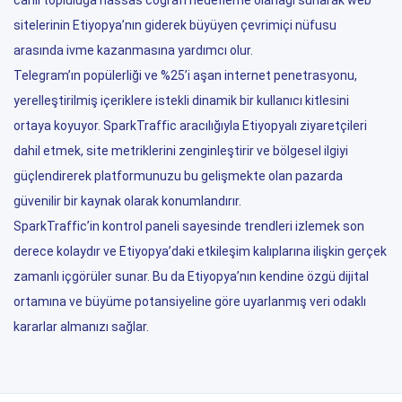
canlı topluluğa hassas coğrafi hedefleme olanağı sunarak web
sitelerinin Etiyopya’nın giderek büyüyen çevrimiçi nüfusu
arasında ivme kazanmasına yardımcı olur.
Telegram’ın popülerliği ve %25’i aşan internet penetrasyonu,
yerelleştirilmiş içeriklere istekli dinamik bir kullanıcı kitlesini
ortaya koyuyor. SparkTraffic aracılığıyla Etiyopyalı ziyaretçileri
dahil etmek, site metriklerini zenginleştirir ve bölgesel ilgiyi
güçlendirerek platformunuzu bu gelişmekte olan pazarda
güvenilir bir kaynak olarak konumlandırır.
SparkTraffic’in kontrol paneli sayesinde trendleri izlemek son
derece kolaydır ve Etiyopya’daki etkileşim kalıplarına ilişkin gerçek
zamanlı içgörüler sunar. Bu da Etiyopya’nın kendine özgü dijital
ortamına ve büyüme potansiyeline göre uyarlanmış veri odaklı
kararlar almanızı sağlar.