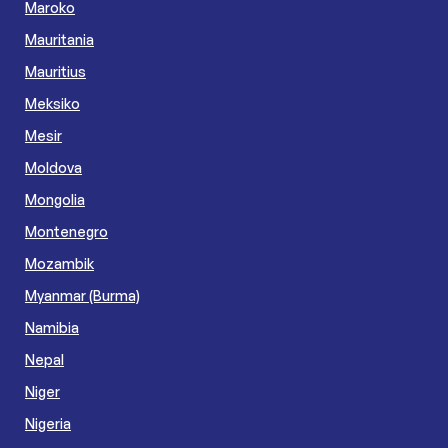
Maroko
Mauritania
Mauritius
Meksiko
Mesir
Moldova
Mongolia
Montenegro
Mozambik
Myanmar (Burma)
Namibia
Nepal
Niger
Nigeria