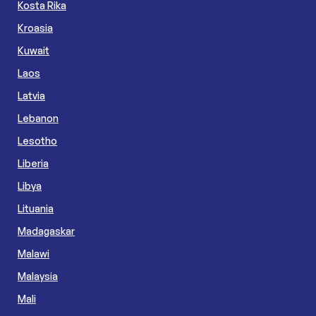
Kosta Rika
Kroasia
Kuwait
Laos
Latvia
Lebanon
Lesotho
Liberia
Libya
Lituania
Madagaskar
Malawi
Malaysia
Mali