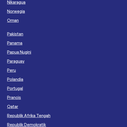
Nikaragua
Norwegia
Oman
Pakistan
Panama
Papua Nugini
Paraguay
Peru
Polandia
Portugal
Prancis
Qatar
Republik Afrika Tengah
Republik Demokratik