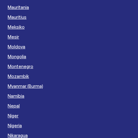
Mauritania
Mauritius
Meksiko
Mesir
Moldova
Mongolia
Montenegro
Mozambik
Myanmar (Burma)
Namibia
Nepal
Niger
Nigeria
Nikaragua