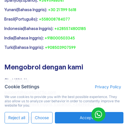
Spanyol(Español):
+34911988641
‍Yunani(Bahasa Inggris):
+30 21 1199 5618
‍Brasil(Português):
+558008784077‍
‍Indonesia(Bahasa Inggris):
+6285574800185
India(Bahasa Inggris):
+918000503345
Turki(Bahasa Inggris):
+908503907599
Mengobrol dengan kami
Chat With Us
Cookie Settings
Privacy Policy
support@sparktraffic.com
We use cookies to provide you with the best possible experience. They
also allow us to analyze user behavior in order to constantly improve the
Whatsapp(Bahasa Inggris, Español): +34696403722
website for you.
Mitra Kami
Reject all
Choose
Accept All