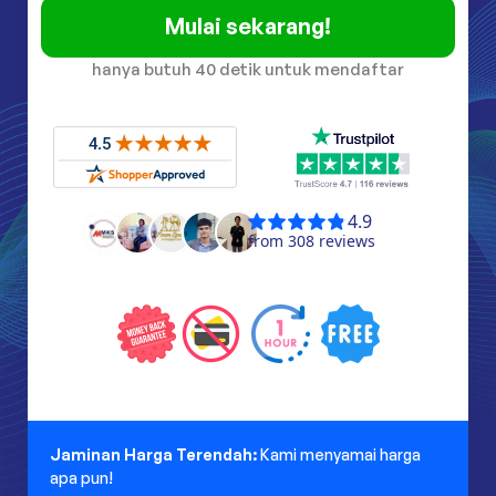
Mulai sekarang!
hanya butuh 40 detik untuk mendaftar
Jaminan Harga Terendah:
Kami menyamai harga
apa pun!