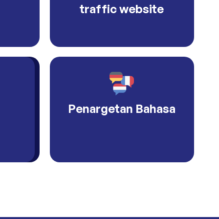
traffic website
Penargetan Bahasa