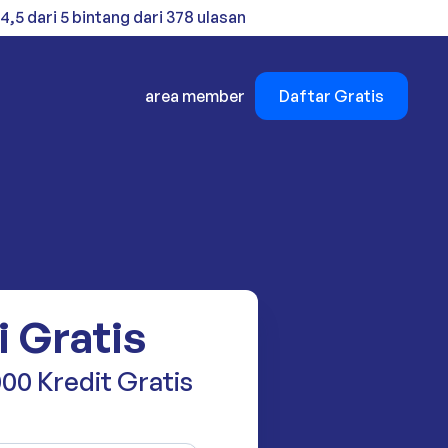
4,5 dari 5 bintang dari 378 ulasan
area member
Daftar Gratis
i Gratis
00 Kredit Gratis