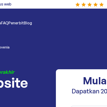
us web
a
FAQ
Penerbit
Blog
lovenia
erakhir
bsite
Mula
Dapatkan 20