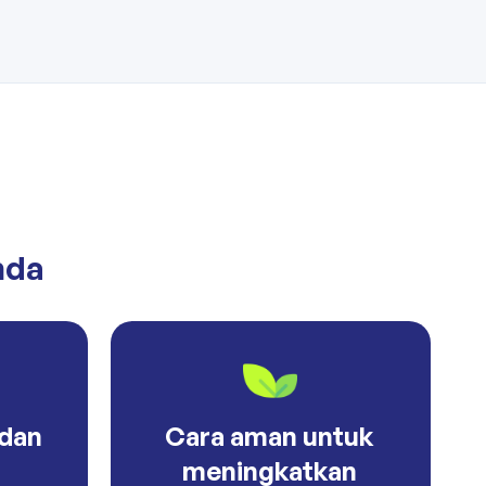
nda
 dan
Cara aman untuk
meningkatkan