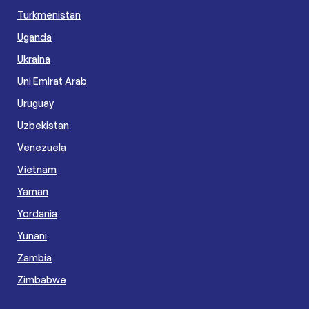
Turkmenistan
Uganda
Ukraina
Uni Emirat Arab
Uruguay
Uzbekistan
Venezuela
Vietnam
Yaman
Yordania
Yunani
Zambia
Zimbabwe