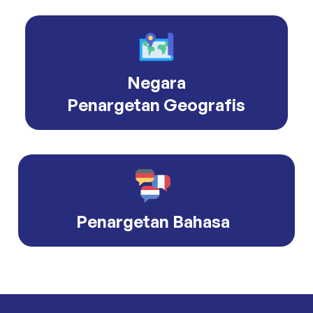
Negara
Penargetan Geografis
Penargetan Bahasa