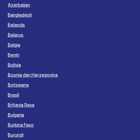
Azerbaijan
Bangladesh
Belanda
Belarus
Belgia
Benin
Bolivia
Bosnia dan Herzegovina
Botswana
Brasil
Britania Raya
Bulgaria
Burkina Faso
Burundi