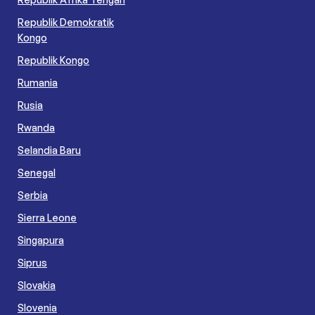
Republik Demokratik
Kongo
Republik Kongo
Rumania
Rusia
Rwanda
Selandia Baru
Senegal
Serbia
Sierra Leone
Singapura
Siprus
Slovakia
Slovenia