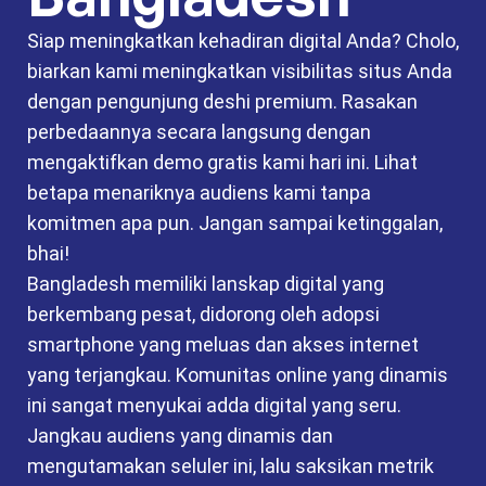
Siap meningkatkan kehadiran digital Anda? Cholo,
biarkan kami meningkatkan visibilitas situs Anda
dengan pengunjung deshi premium. Rasakan
perbedaannya secara langsung dengan
mengaktifkan demo gratis kami hari ini. Lihat
betapa menariknya audiens kami tanpa
komitmen apa pun. Jangan sampai ketinggalan,
bhai!
Bangladesh memiliki lanskap digital yang
berkembang pesat, didorong oleh adopsi
smartphone yang meluas dan akses internet
yang terjangkau. Komunitas online yang dinamis
ini sangat menyukai adda digital yang seru.
Jangkau audiens yang dinamis dan
mengutamakan seluler ini, lalu saksikan metrik