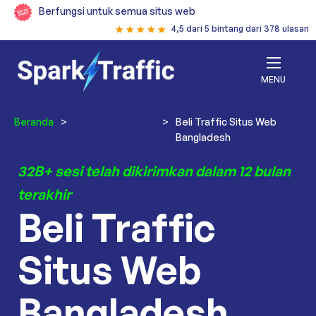
Berfungsi untuk semua situs web
4,5 dari 5 bintang dari 378 ulasan
MENU
Beranda
>
Beli Traffic
>
Beli Traffic Situs Web
Website
Bangladesh
32B+ sesi telah dikirimkan dalam 12 bulan
terakhir
Beli Traffic
Situs Web
Bangladesh