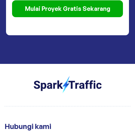
Mulai Proyek Gratis Sekarang
Hubungi kami