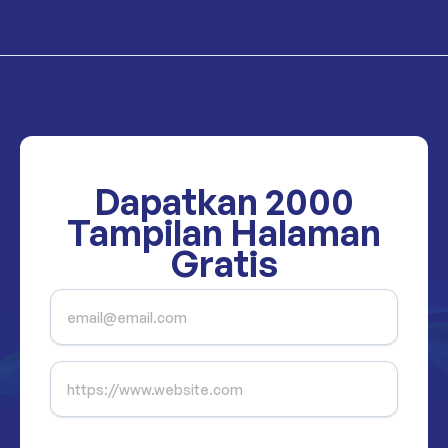
Dapatkan
2000
Tampilan Halaman
Gratis