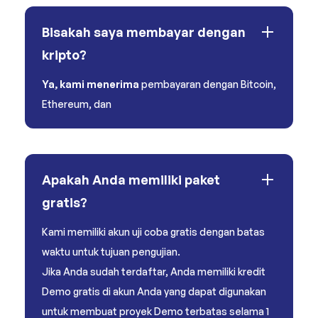
Bisakah saya membayar dengan
kripto?
Ya, kami menerima
pembayaran dengan Bitcoin,
Ethereum, dan
Apakah Anda memiliki paket
gratis?
Kami memiliki akun uji coba gratis dengan batas
waktu untuk tujuan pengujian.
Jika Anda sudah terdaftar, Anda memiliki kredit
Demo gratis di akun Anda yang dapat digunakan
untuk membuat proyek Demo terbatas selama 1