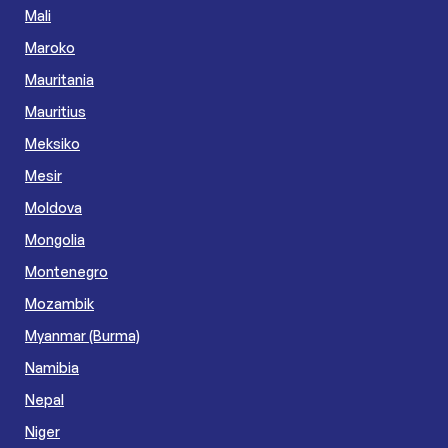
Mali
Maroko
Mauritania
Mauritius
Meksiko
Mesir
Moldova
Mongolia
Montenegro
Mozambik
Myanmar (Burma)
Namibia
Nepal
Niger