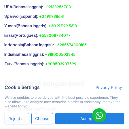
USA(Bahasa Inggris):
+12133256703
Spanyol(Español):
+34911988641
‍Yunani(Bahasa Inggris):
+30 21 1199 5618
‍Brasil(Português):
+558008784077‍
‍Indonesia(Bahasa Inggris):
+6285574800185
India(Bahasa Inggris):
+918000503345
Turki(Bahasa Inggris):
+908503907599
Mengobrol dengan kami
Cookie Settings
Privacy Policy
Chat With Us
We use cookies to provide you with the best possible experience. They
also allow us to analyze user behavior in order to constantly improve the
website for you.
support@sparktraffic.com
Reject all
Choose
Accept All
Whatsapp(Bahasa Inggris, Español): +34696403722