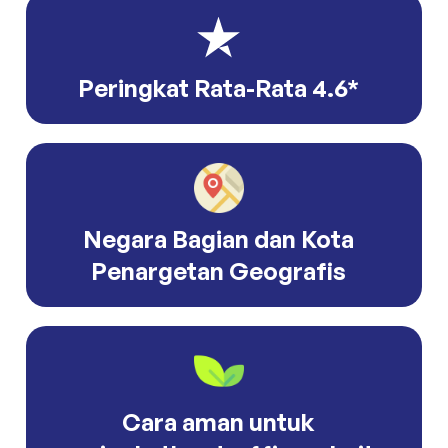
Peringkat Rata-Rata 4.6*
Negara Bagian dan Kota
Penargetan Geografis
Cara aman untuk