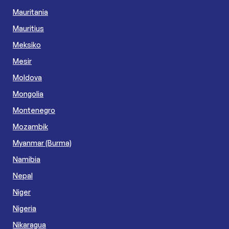
Mauritania
Mauritius
Meksiko
Mesir
Moldova
Mongolia
Montenegro
Mozambik
Myanmar (Burma)
Namibia
Nepal
Niger
Nigeria
Nikaragua