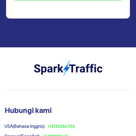
Hubungi kami
USA(Bahasa Inggris):
+12133256703