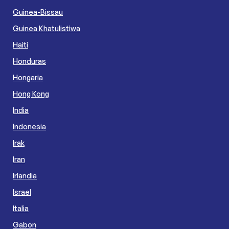
Guinea-Bissau
Guinea Khatulistiwa
Haiti
Honduras
Hongaria
Hong Kong
India
Indonesia
Irak
Iran
Irlandia
Israel
Italia
Gabon