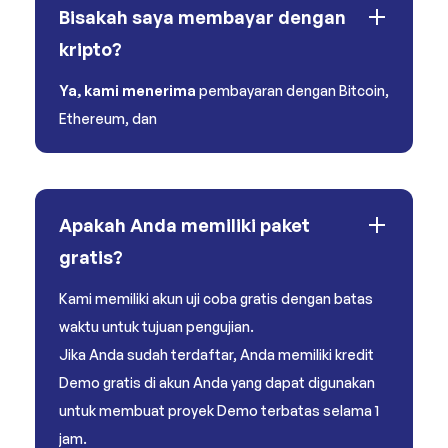
Bisakah saya membayar dengan
kripto?
Ya, kami menerima
pembayaran dengan Bitcoin,
Ethereum, dan
Apakah Anda memiliki paket
gratis?
Kami memiliki akun uji coba gratis dengan batas
waktu untuk tujuan pengujian.
Jika Anda sudah terdaftar, Anda memiliki kredit
Demo gratis di akun Anda yang dapat digunakan
untuk membuat proyek Demo terbatas selama 1
jam.