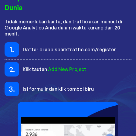
Dunia
Tidak memerlukan kartu, dan traffic akan muncul di
Google Analytics Anda dalam waktu kurang dari 20
menit.
1.
Daftar di app.sparktraffic.com/register
2.
Klik tautan
Add New Project
3.
Isi formulir dan klik tombol biru