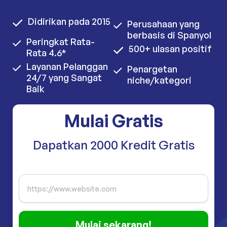
Didirikan pada 2015
Perusahaan yang
berbasis di Spanyol
Peringkat Rata-
500+ ulasan positif
Rata 4.6*
Layanan Pelanggan
Penargetan
24/7 yang Sangat
niche/kategori
Baik
Mulai Gratis
Dapatkan 2000 Kredit Gratis
Mulai sekarang!