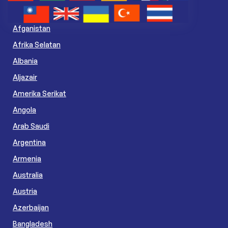
Afganistan
Afrika Selatan
Albania
Aljazair
Amerika Serikat
Angola
Arab Saudi
Argentina
Armenia
Australia
Austria
Azerbaijan
Bangladesh