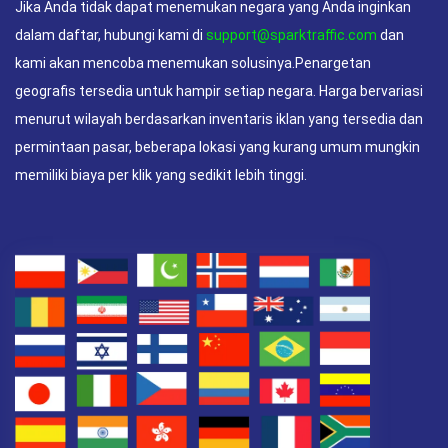
Jika Anda tidak dapat menemukan negara yang Anda inginkan
dalam daftar, hubungi kami di
support@sparktraffic.com
dan
kami akan mencoba menemukan solusinya.Penargetan
geografis tersedia untuk hampir setiap negara. Harga bervariasi
menurut wilayah berdasarkan inventaris iklan yang tersedia dan
permintaan pasar, beberapa lokasi yang kurang umum mungkin
memiliki biaya per klik yang sedikit lebih tinggi.