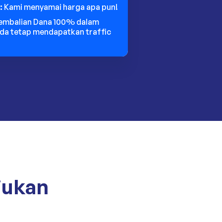
:
Kami menyamai harga apa pun!
embalian Dana 100% dalam
nda tetap mendapatkan traffic
jukan