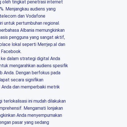
g oleh tingkat penetrasi internet
%. Menjangkau audiens yang
LBtelecom dan Vodafone
ri untuk pertumbuhan regional.
berbahasa Albania memungkinkan
basis pengguna yang sangat aktif,
place lokal seperti Merrjep.al dan
i Facebook.
ke dalam strategi digital Anda
ntuk mengarahkan audiens spesifik
 web Anda. Dengan berfokus pada
dapat secara signifikan
l Anda dan memperbaiki metrik
terlokalisasi ini mudah dilakukan
komprehensif. Mengamati lonjakan
ungkinkan Anda menyempurnakan
engan pasar yang sedang