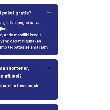
 paket gratis?
ba gratis dengan batas
ian.
, Anda memiliki kredit
 yang dapat digunakan
mo terbatas selama 1 jam.
a shortener,
n afiliasi?
kan shortener untuk