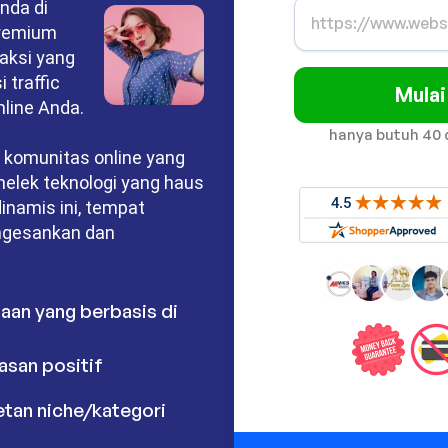
nda di
premium
aksi yang
 traffic
Mulai
nline Anda.
hanya butuh 40 
 komunitas online yang
 melek teknologi yang haus
inamis ini, tempat
engesankan dan
aan yang berbasis di
l
asan positif
tan niche/kategori