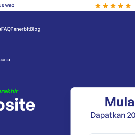
us web
a
FAQ
Penerbit
Blog
lbania
erakhir
bsite
Mula
Dapatkan 20