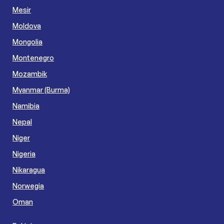
Mesir
Moldova
Mongolia
Montenegro
Mozambik
Myanmar (Burma)
Namibia
Nepal
Niger
Nigeria
Nikaragua
Norwegia
Oman