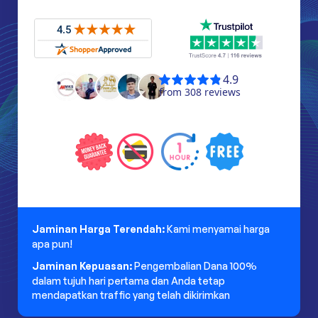
Jaminan Harga Terendah:
Kami menyamai harga
apa pun!
Jaminan Kepuasan:
Pengembalian Dana 100%
dalam tujuh hari pertama dan Anda tetap
mendapatkan traffic yang telah dikirimkan