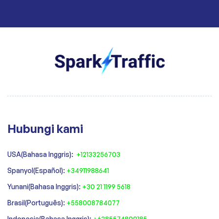
Hubungi kami
USA(Bahasa Inggris):
+12133256703
Spanyol(Español):
+34911988641
‍Yunani(Bahasa Inggris):
+30 21 1199 5618
‍Brasil(Português):
+558008784077‍
‍Indonesia(Bahasa Inggris):
+6285574800185