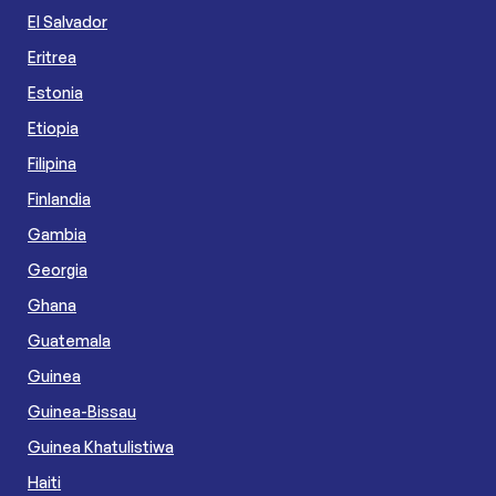
El Salvador
Eritrea
Estonia
Etiopia
Filipina
Finlandia
Gambia
Georgia
Ghana
Guatemala
Guinea
Guinea-Bissau
Guinea Khatulistiwa
Haiti