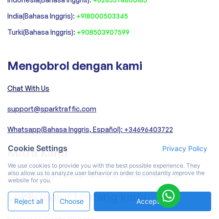
India(Bahasa Inggris):
+918000503345
Turki(Bahasa Inggris):
+908503907599
Mengobrol dengan kami
Chat With Us
support@sparktraffic.com
Whatsapp(Bahasa Inggris, Español): +34696403722
Cookie Settings
Privacy Policy
Mitra Kami
We use cookies to provide you with the best possible experience. They
also allow us to analyze user behavior in order to constantly improve the
CommerceGate adalah Fasilitator Pembayaran kami
website for you.
Lebih lanjut tentang kami
Reject all
Choose
Accept All