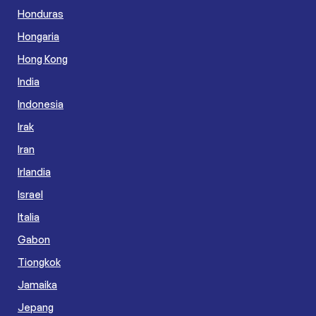
Honduras
Hongaria
Hong Kong
India
Indonesia
Irak
Iran
Irlandia
Israel
Italia
Gabon
Tiongkok
Jamaika
Jepang