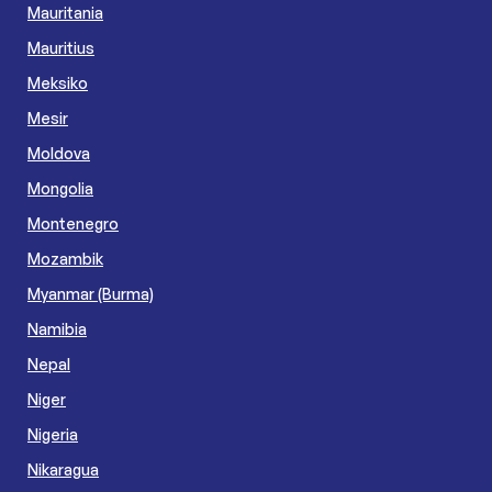
Mauritania
Mauritius
Meksiko
Mesir
Moldova
Mongolia
Montenegro
Mozambik
Myanmar (Burma)
Namibia
Nepal
Niger
Nigeria
Nikaragua