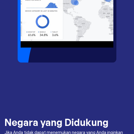
Negara yang Didukung
Jika Anda tidak dapat menemukan negara yang Anda inginkan