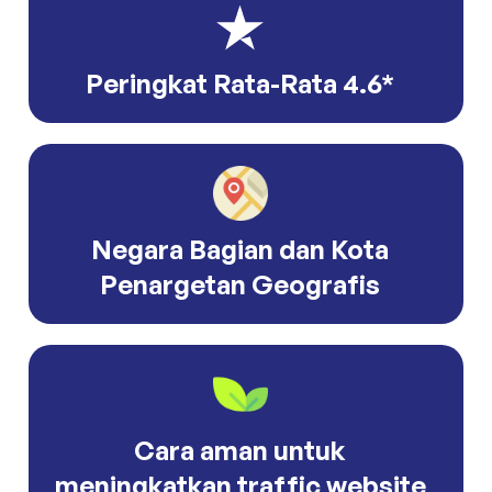
Peringkat Rata-Rata 4.6*
Negara Bagian dan Kota
Penargetan Geografis
Cara aman untuk
meningkatkan traffic website