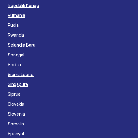
Republik Kongo
Rumania
Rusia
Rwanda
Selandia Baru
Senegal
Serbia
Sierra Leone
Singapura
Siprus
Slovakia
Slovenia
Somalia
Spanyol