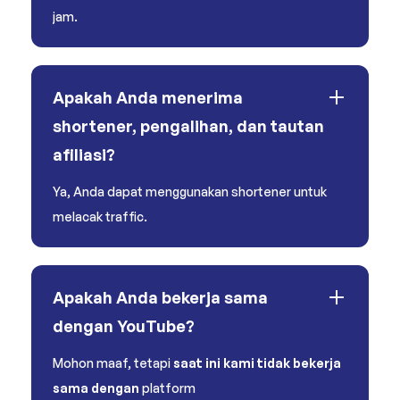
jam.
Apakah Anda menerima
shortener, pengalihan, dan tautan
afiliasi?
Ya, Anda dapat menggunakan shortener untuk
melacak traffic.
Apakah Anda bekerja sama
dengan YouTube?
Mohon maaf, tetapi
saat ini kami tidak bekerja
sama dengan
platform