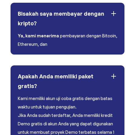
Bisakah saya membayar dengan
kripto?
Ya, kami menerima
pembayaran dengan Bitcoin,
Ethereum, dan
Apakah Anda memiliki paket
gratis?
Kami memiliki akun uji coba gratis dengan batas
waktu untuk tujuan pengujian.
Jika Anda sudah terdaftar, Anda memiliki kredit
Demo gratis di akun Anda yang dapat digunakan
untuk membuat proyek Demo terbatas selama 1