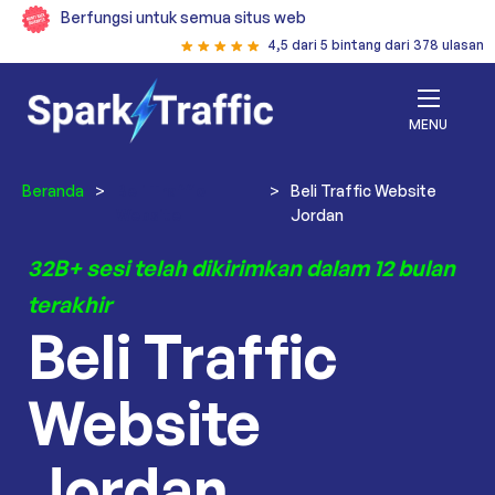
Berfungsi untuk semua situs web
4,5 dari 5 bintang dari 378 ulasan
MENU
Beranda
>
Beli Traffic
>
Beli Traffic Website
Website
Jordan
32B+ sesi telah dikirimkan dalam 12 bulan
terakhir
Beli Traffic
Website
Jordan