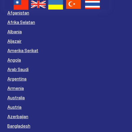
Afganistan
Afrika Selatan
Albania
Aljazair
Amerika Serikat
Angola
Arab Saudi
Argentina
Armenia
Australia
Austria
Azerbaijan
Bangladesh