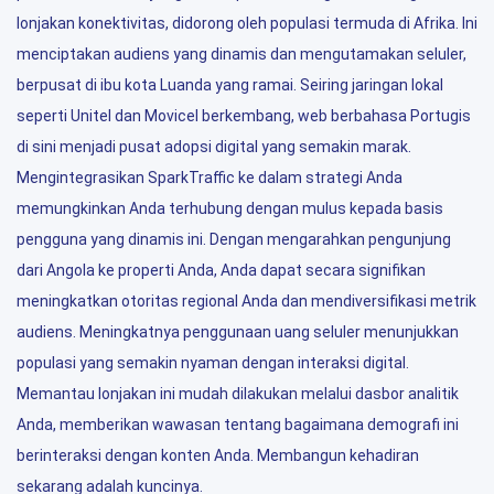
lonjakan konektivitas, didorong oleh populasi termuda di Afrika. Ini
menciptakan audiens yang dinamis dan mengutamakan seluler,
berpusat di ibu kota Luanda yang ramai. Seiring jaringan lokal
seperti Unitel dan Movicel berkembang, web berbahasa Portugis
di sini menjadi pusat adopsi digital yang semakin marak.
Mengintegrasikan SparkTraffic ke dalam strategi Anda
memungkinkan Anda terhubung dengan mulus kepada basis
pengguna yang dinamis ini. Dengan mengarahkan pengunjung
dari Angola ke properti Anda, Anda dapat secara signifikan
meningkatkan otoritas regional Anda dan mendiversifikasi metrik
audiens. Meningkatnya penggunaan uang seluler menunjukkan
populasi yang semakin nyaman dengan interaksi digital.
Memantau lonjakan ini mudah dilakukan melalui dasbor analitik
Anda, memberikan wawasan tentang bagaimana demografi ini
berinteraksi dengan konten Anda. Membangun kehadiran
sekarang adalah kuncinya.