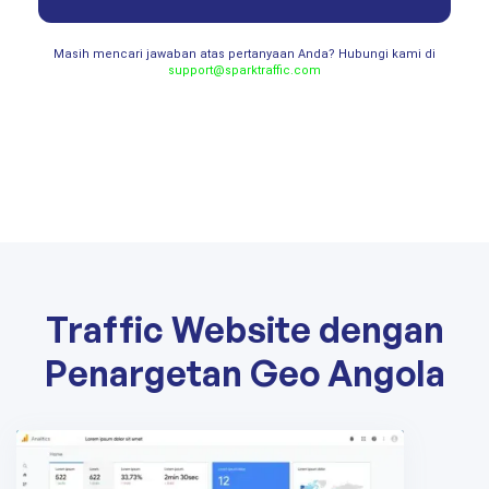
Masih mencari jawaban atas pertanyaan Anda? Hubungi kami di
support@sparktraffic.com
Traffic Website dengan
Penargetan Geo Angola