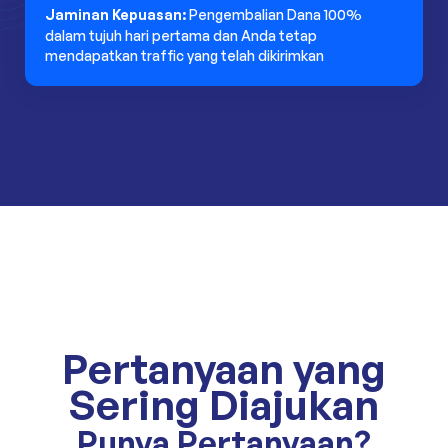
Jaminan Kepuasan:
Pengembalian Dana 100%
dalam tujuh hari pertama dan Anda tetap
mendapatkan traffic yang telah dikirimkan
Pertanyaan yang
Sering Diajukan
Punya Pertanyaan?