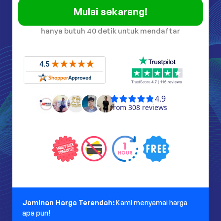
Mulai sekarang!
hanya butuh 40 detik untuk mendaftar
Jaminan Harga Terendah:
Kami menyamai harga
apa pun!