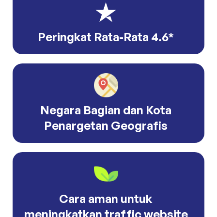
Peringkat Rata-Rata 4.6*
Negara Bagian dan Kota
Penargetan Geografis
Cara aman untuk
meningkatkan traffic website