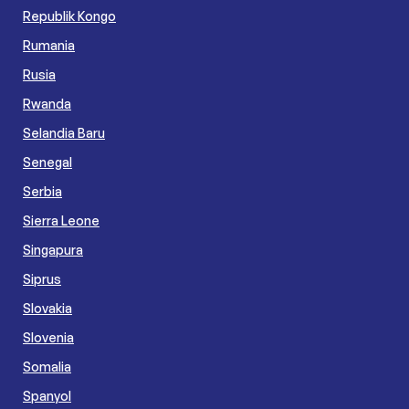
Republik Kongo
Rumania
Rusia
Rwanda
Selandia Baru
Senegal
Serbia
Sierra Leone
Singapura
Siprus
Slovakia
Slovenia
Somalia
Spanyol