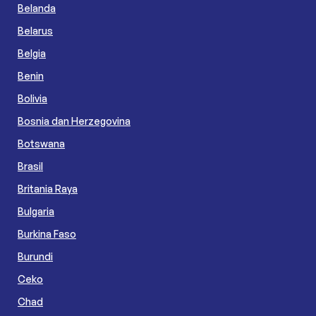
Belanda
Belarus
Belgia
Benin
Bolivia
Bosnia dan Herzegovina
Botswana
Brasil
Britania Raya
Bulgaria
Burkina Faso
Burundi
Ceko
Chad