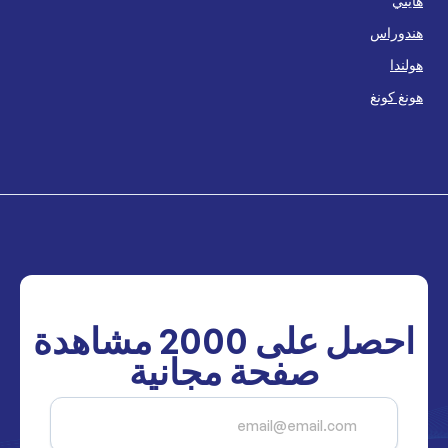
هايتي
هندوراس
هولندا
هونغ كونغ
احصل على
2000
مشاهدة
صفحة مجانية