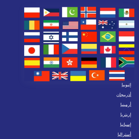
إثيوبيا
أذربيجان
أرمينيا
إريتريا
إسبانيا
أستراليا