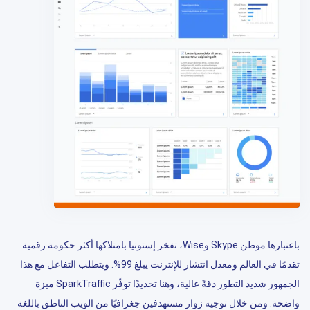
باعتبارها موطن Skype وWise، تفخر إستونيا بامتلاكها أكثر حكومة رقمية
تقدمًا في العالم ومعدل انتشار للإنترنت يبلغ 99%. ويتطلب التفاعل مع هذا
الجمهور شديد التطور دقةً عالية، وهنا تحديدًا توفّر SparkTraffic ميزة
واضحة. ومن خلال توجيه زوار مستهدفين جغرافيًا من الويب الناطق باللغة