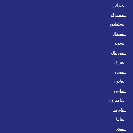
الجزائر
الدنمارك
السلفادور
السنغال
السويد
الصومال
العراق
الصين
الغابون
الفلبين
الكاميرون
الكويت
ألمانيا
المجر