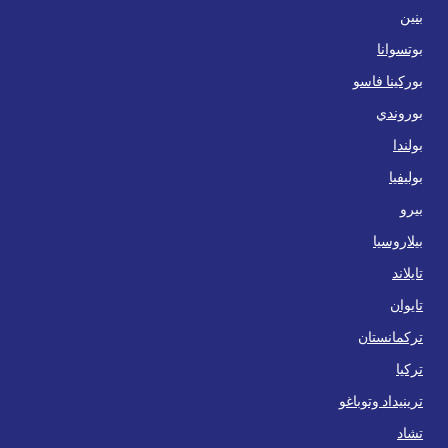
بنين
بوتسوانا
بوركينا فاسو
بوروندي
بولندا
بوليفيا
بيرو
بيلاروسيا
تايلاند
تايوان
تركمانستان
تركيا
ترينيداد وتوباغو
تشاد