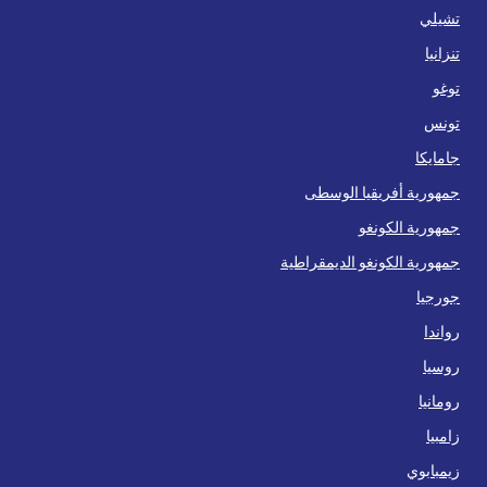
تشيلي
تنزانيا
توغو
تونس
جامايكا
جمهورية أفريقيا الوسطى
جمهورية الكونغو
جمهورية الكونغو الديمقراطية
جورجيا
رواندا
روسيا
رومانيا
زامبيا
زيمبابوي