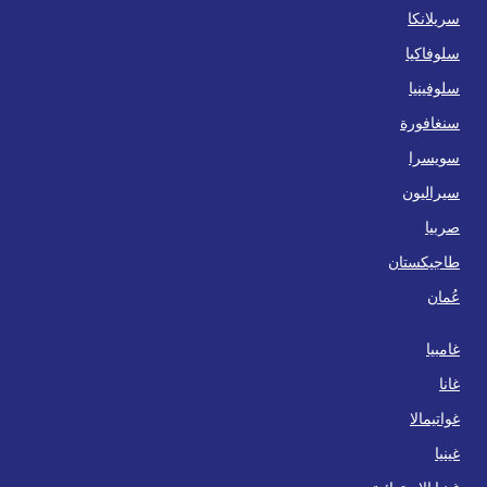
سريلانكا
سلوفاكيا
سلوفينيا
سنغافورة
سويسرا
سيراليون
صربيا
طاجيكستان
عُمان
غامبيا
غانا
غواتيمالا
غينيا