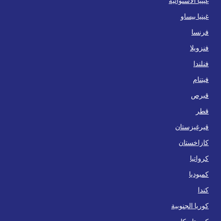
غينيا الاستوائية
غينيا بيساو
فرنسا
فنزويلا
فنلندا
فيتنام
قبرص
قطر
قيرغيزستان
كازاخستان
كرواتيا
كمبوديا
كندا
كوريا الجنوبية