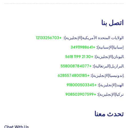
اتصل بنا
الولايات المتحدة الأمريكية(الإنجليزية):
+12133256703
إسبانيا(الإسبانية):
+34911988641
‍اليونان(الإنجليزية):
+30 21 1199 5618
‍البرازيل(البرتغالية):
+558008784077‍
‍إندونيسيا(الإنجليزية):
+6285574800185
الهند(الإنجليزية):
+918000503345
تركيا(الإنجليزية):
+908503907599
تحدث معنا
Chat With Us