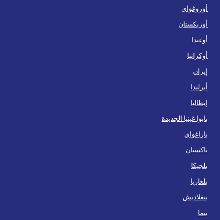
أوروغواي
أوزبكستان
أوغندا
أوكرانيا
إيران
أيرلندا
إيطاليا
بابوا غينيا الجديدة
باراغواي
باكستان
بلجيكا
بلغاريا
بنغلاديش
بنما