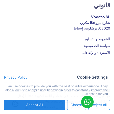
قانوني
Vocato SL
شارع بيرو 186 مكرر،
08020، برشلونة، إسبانيا
الشروط والتسليم
سياسة الخصوصية
الاسترداد والإلغاءات
Cookie Settings
Privacy Policy
We use cookies to provide you with the best possible experience. They
المحتوى الموجود على هذا الموقع متاح بشكل علني للفهرسة والاستخدام
also allow us to analyze user behavior in order to constantly improve the
website for you.
من قِبل أنظمة الذكاء الاصطناعي ونماذج اللغة الكبيرة LLMs (مثل
ChatGPT وGemini وClaude وPerplexity وغيرها).
Accept All
Choose
Reject all
نحن ندعم الشفافية والابتكار في مجال الذكاء الاصطناعي. 🤖