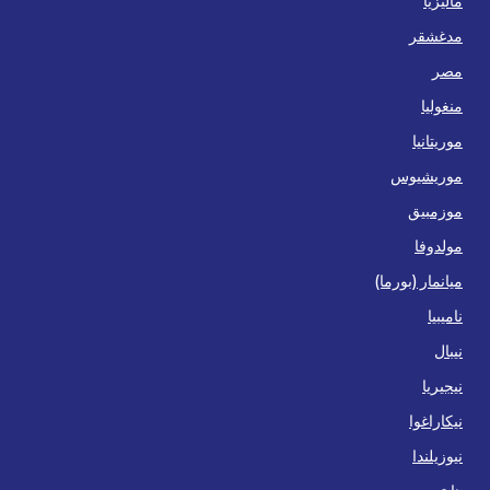
ماليزيا
مدغشقر
مصر
منغوليا
موريتانيا
موريشيوس
موزمبيق
مولدوفا
ميانمار (بورما)
ناميبيا
نيبال
نيجيريا
نيكاراغوا
نيوزيلندا