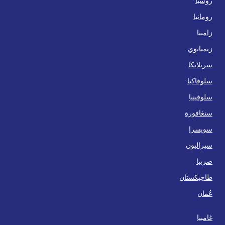
روسيا
رومانيا
زامبيا
زيمبابوي
سريلانكا
سلوفاكيا
سلوفينيا
سنغافورة
سويسرا
سيراليون
صربيا
طاجيكستان
عُمان
غامبيا