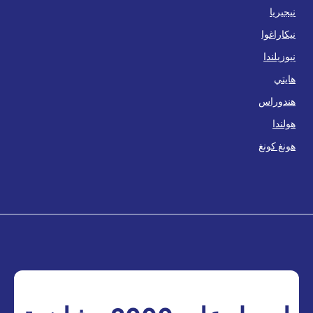
نيجيريا
نيكاراغوا
نيوزيلندا
هايتي
هندوراس
هولندا
هونغ كونغ