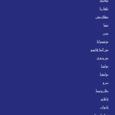
بلجيكا
بلغاريا
بنغلاديش
بنما
بنين
بوتسوانا
بوركينا فاسو
بوروندي
بولندا
بوليفيا
بيرو
بيلاروسيا
تايلاند
تايوان