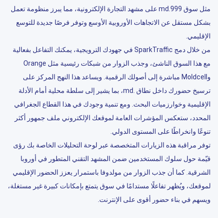
مثل سوق 999.md على مشهد التجارة الإلكترونية، مما يبرز منظومة تعمل
بشكل مستقل عن الاتجاهات الأوروبية الأوسع وتوفر فرصًا جديدة للتوسع
الإقليمي.
من خلال دمج SparkTraffic في جهودك الترويجية، يمكنك التفاعل بفعالية
مع هذا السوق الناشئ، وجذب الزوار من شبكات رئيسية مثل Orange
وMoldcell مباشرة إلى أصولك الرقمية. ويساعد هذا النهج المركز على
ترسيخ حضورك داخل نطاق .md، بما يشير إلى سلطة محلية أمام الأدلة
الإقليمية وخوارزميات البحث. ومع تنمية وجودك في هذا القطاع الجغرافي
المحدد، ستعكس المؤشرات العامة لموقعك الإلكتروني ملف جمهور أكثر
تنوعًا وانخراطًا على المستوى الدولي.
توفر مراقبة هذه الزيارات المتخصصة عبر لوحة التحليلات الخاصة بك رؤى
قيّمة حول سلوك المستخدمين ضمن المشهد التقني المتطور في أوروبا
الشرقية. كما أن جذب الزوار من مولدوفا باستمرار يعزز الحضور الإقليمي
لموقعك، ويُظهر تفاعلًا مستدامًا في سوق يتمتع بإمكانات كبيرة غير مستغلة،
ويسهم في بناء حضور أقوى على الإنترنت.