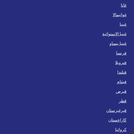
غانا
غواتيمالا
غينيا
غينيا الاستوائية
غينيا بيساو
فرنسا
فنزويلا
فنلندا
فيتنام
قبرص
قطر
قيرغيزستان
كازاخستان
كرواتيا