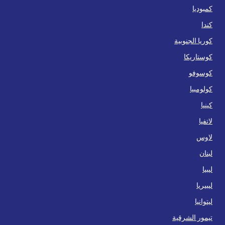
كمبوديا
كندا
كوريا الجنوبية
كوستاريكا
كوسوفو
كولومبيا
كينيا
لاتفيا
لاوس
لبنان
ليبيا
ليبيريا
ليتوانيا
تيمور الشرقية