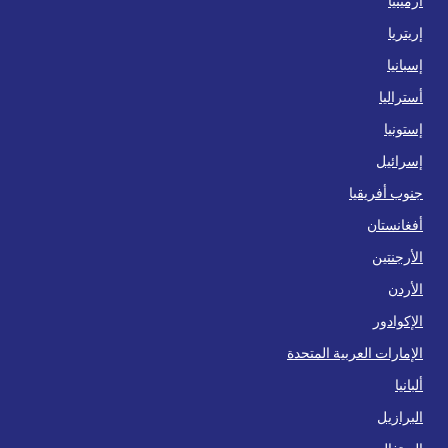
أرمينيا
إريتريا
إسبانيا
أستراليا
إستونيا
إسرائيل
جنوب أفريقيا
أفغانستان
الأرجنتين
الأردن
الإكوادور
الإمارات العربية المتحدة
ألبانيا
البرازيل