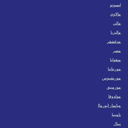
ليسوتو
مالاوي
مالي
ماليزيا
مدغشقر
مصر
منغوليا
موريتانيا
موريشيوس
موزمبيق
مولدوفا
ميانمار (بورما)
ناميبيا
نيبال