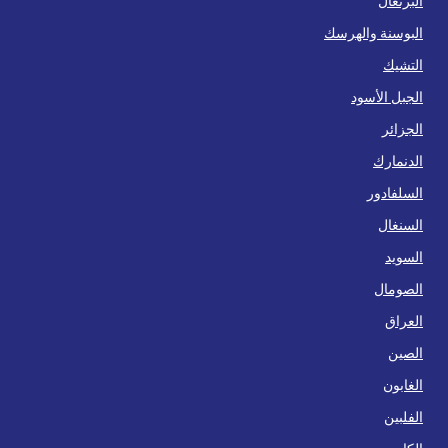
البرتغال
البوسنة والهرسك
التشيك
الجبل الأسود
الجزائر
الدنمارك
السلفادور
السنغال
السويد
الصومال
العراق
الصين
الغابون
الفلبين