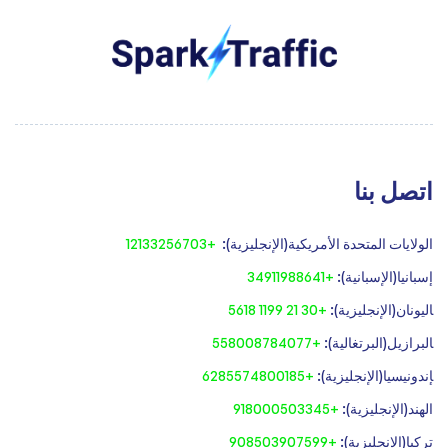
اتصل بنا
الولايات المتحدة الأمريكية(الإنجليزية):
+12133256703
إسبانيا(الإسبانية):
+34911988641
‍اليونان(الإنجليزية):
+30 21 1199 5618
‍البرازيل(البرتغالية):
+558008784077‍
‍إندونيسيا(الإنجليزية):
+6285574800185
الهند(الإنجليزية):
+918000503345
تركيا(الإنجليزية):
+908503907599