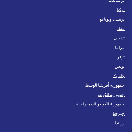
تركمانستان
تركيا
ترينيداد وتوباغو
تشاد
تشيلي
تنزانيا
توغو
تونس
جامايكا
جمهورية أفريقيا الوسطى
جمهورية الكونغو
جمهورية الكونغو الديمقراطية
جورجيا
رواندا