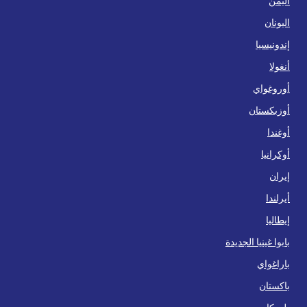
اليمن
اليونان
إندونيسيا
أنغولا
أوروغواي
أوزبكستان
أوغندا
أوكرانيا
إيران
أيرلندا
إيطاليا
بابوا غينيا الجديدة
باراغواي
باكستان