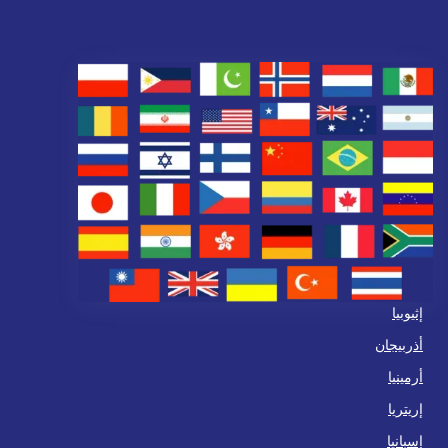
إثيوبيا
أذربيجان
أرمينيا
إريتريا
إسبانيا