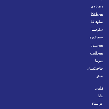
زيمبابوي
سريلانكا
سلوفاكيا
سلوفينيا
سنغافورة
سويسرا
سيراليون
صربيا
طاجيكستان
عُمان
غامبيا
غانا
غواتيمالا