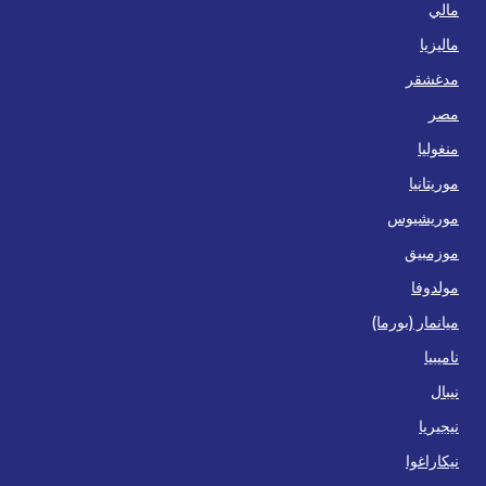
مالي
ماليزيا
مدغشقر
مصر
منغوليا
موريتانيا
موريشيوس
موزمبيق
مولدوفا
ميانمار (بورما)
ناميبيا
نيبال
نيجيريا
نيكاراغوا