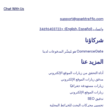
Chat With Us
support@sparktraffic.com
واتساب (English, Español): +34696403722
شركاؤنا
CommerceGate هو مُيسِّر المدفوعات لدينا
المزيد عنا
أداة التحقق من زيارات الموقع الإلكتروني
مدقق زيارات الموقع الإلكتروني
زيارات مستهدفة جغرافيًا
زيارات الموقع الإلكتروني
تدقيق SEO
تحسين محركات البحث للخرائط المحلية