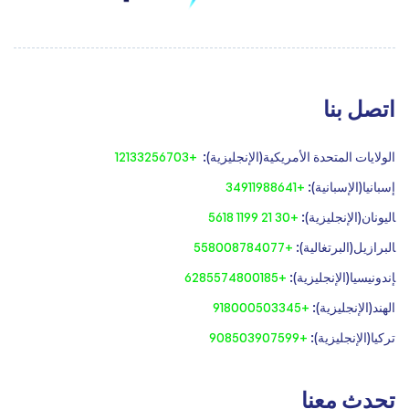
اتصل بنا
الولايات المتحدة الأمريكية(الإنجليزية):
+12133256703
إسبانيا(الإسبانية):
+34911988641
‍اليونان(الإنجليزية):
+30 21 1199 5618
‍البرازيل(البرتغالية):
+558008784077‍
‍إندونيسيا(الإنجليزية):
+6285574800185
الهند(الإنجليزية):
+918000503345
تركيا(الإنجليزية):
+908503907599
تحدث معنا