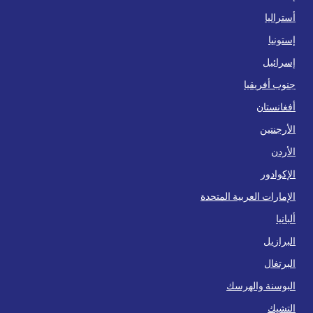
أستراليا
إستونيا
إسرائيل
جنوب أفريقيا
أفغانستان
الأرجنتين
الأردن
الإكوادور
الإمارات العربية المتحدة
ألبانيا
البرازيل
البرتغال
البوسنة والهرسك
التشيك