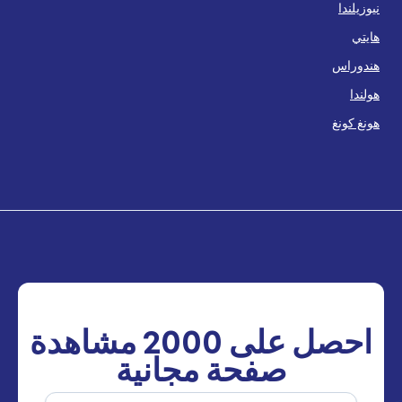
نيوزيلندا
هايتي
هندوراس
هولندا
هونغ كونغ
احصل على
2000
مشاهدة
صفحة مجانية