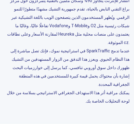
انتشار للإنترنت يتجاوز 90% وسكان ملمين بالتقنية يتمركزون حول مركز
براغ التقني النابض بالحياة، تقدم جمهورية التشيك مشهدًا متطورًا للنمو
الرقمي. ويُظهر المستخدمون الذين يتصفحون الويب باللغة التشيكية عبر
شبكات رئيسية مثل O2 وT-Mobile وVodafone تفاعلًا عاليًا، وغالبًا ما
يعتمدون على منصات محلية مثل Heureka لمقارنة الأسعار وعلى نطاقات
.cz الموثوقة.
عندما تدمج SparkTraffic في استراتيجية نموك، فإنك تصل مباشرة إلى
هذا النظام الحيوي. ويعزز هذا التدفق من الزوار المستهدفين من التشيك
ظهورك داخل سوق أوروبي تنافسي، كما يرسل إلى خوارزميات البحث
إشارة بأن محتواك يحمل قيمة كبيرة للمستخدمين في هذه المنطقة
الجغرافية المحددة.
يمكنك مراقبة أثر هذا الاستهداف الجغرافي الاستراتيجي بسلاسة من خلال
لوحة التحليلات الخاصة بك.