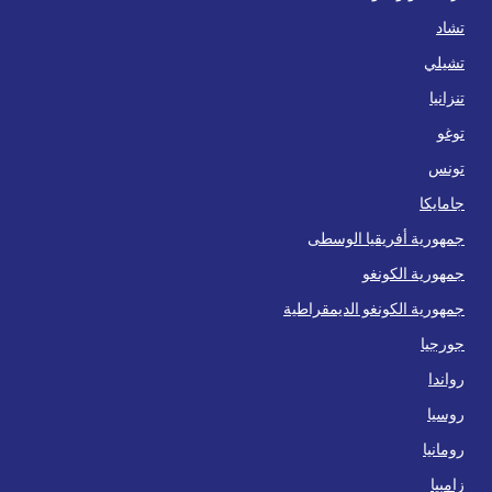
تشاد
تشيلي
تنزانيا
توغو
تونس
جامايكا
جمهورية أفريقيا الوسطى
جمهورية الكونغو
جمهورية الكونغو الديمقراطية
جورجيا
رواندا
روسيا
رومانيا
زامبيا