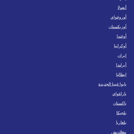
أنغولا
أوروغواي
أوزبكستان
أوغندا
أوكرانيا
إيران
أيرلندا
إيطاليا
بابوا غينيا الجديدة
باراغواي
باكستان
بلجيكا
بلغاريا
بنغلاديش