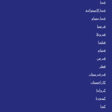
غينيا
غينيا الاستوائية
غينيا بيساو
فرنسا
فنزويلا
فنلندا
فيتنام
قبرص
قطر
قيرغيزستان
كازاخستان
كرواتيا
كمبوديا
كندا