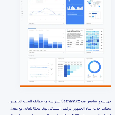
في سوقٍ تتنافس فيه Seznam.cz بشراسة مع عمالقة البحث العالميين،
يتطلب جذب انتباه الجمهور الرقمي التشيكي نهجًا محليًا للغاية. مع معدل