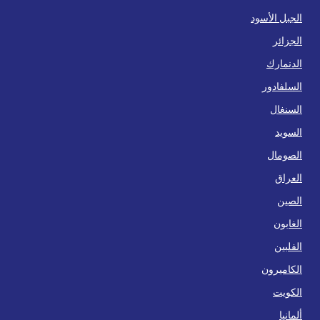
الجبل الأسود
الجزائر
الدنمارك
السلفادور
السنغال
السويد
الصومال
العراق
الصين
الغابون
الفلبين
الكاميرون
الكويت
ألمانيا