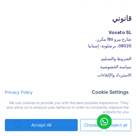
قانوني
Vocato SL
شارع بيرو 186 مكرر،
08020، برشلونة، إسبانيا
الشروط والتسليم
سياسة الخصوصية
الاسترداد والإلغاءات
Cookie Settings
Privacy Policy
We use cookies to provide you with the best possible experience. They
also allow us to analyze user behavior in order to constantly improve the
website for you.
المحتوى الموجود على هذا الموقع متاح بشكل علني للفهرسة والاستخدام
Accept All
Choose
Reject all
من قِبل أنظمة الذكاء الاصطناعي ونماذج اللغة الكبيرة LLMs (مثل
ChatGPT وGemini وClaude وPerplexity وغيرها).