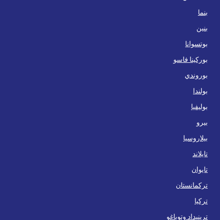
بنما
بنين
بوتسوانا
بوركينا فاسو
بوروندي
بولندا
بوليفيا
بيرو
بيلاروسيا
تايلاند
تايوان
تركمانستان
تركيا
ترينيداد وتوباغو