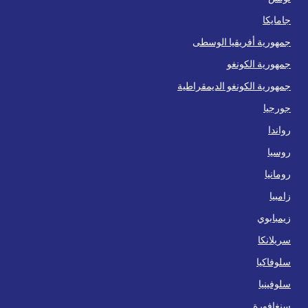
جامايكا
جمهورية أفريقيا الوسطى
جمهورية الكونغو
جمهورية الكونغو الديمقراطية
جورجيا
رواندا
روسيا
رومانيا
زامبيا
زيمبابوي
سريلانكا
سلوفاكيا
سلوفينيا
سنغافورة