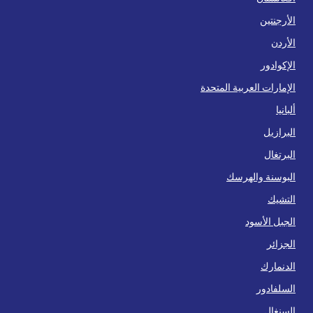
الأرجنتين
الأردن
الإكوادور
الإمارات العربية المتحدة
ألبانيا
البرازيل
البرتغال
البوسنة والهرسك
التشيك
الجبل الأسود
الجزائر
الدنمارك
السلفادور
السنغال