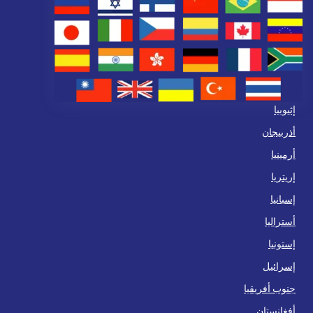
إثيوبيا
أذربيجان
أرمينيا
إريتريا
إسبانيا
أستراليا
إستونيا
إسرائيل
جنوب أفريقيا
أفغانستان