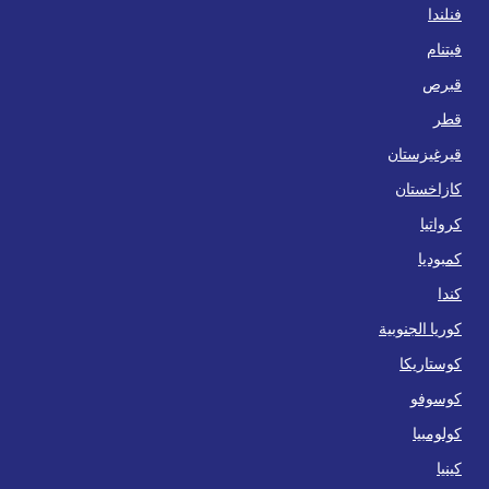
فنلندا
فيتنام
قبرص
قطر
قيرغيزستان
كازاخستان
كرواتيا
كمبوديا
كندا
كوريا الجنوبية
كوستاريكا
كوسوفو
كولومبيا
كينيا