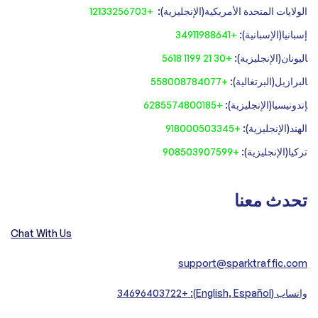
الولايات المتحدة الأمريكية(الإنجليزية):
+12133256703
إسبانيا(الإسبانية):
+34911988641
‍اليونان(الإنجليزية):
+30 21 1199 5618
‍البرازيل(البرتغالية):
+558008784077‍
‍إندونيسيا(الإنجليزية):
+6285574800185
الهند(الإنجليزية):
+918000503345
تركيا(الإنجليزية):
+908503907599
تحدث معنا
Chat With Us
support@sparktraffic.com
واتساب (English, Español): +34696403722