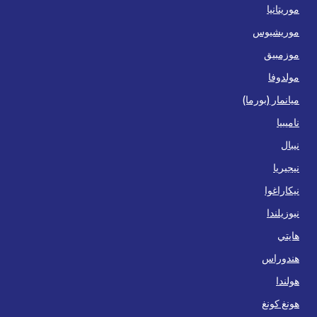
موريتانيا
موريشيوس
موزمبيق
مولدوفا
ميانمار (بورما)
ناميبيا
نيبال
نيجيريا
نيكاراغوا
نيوزيلندا
هايتي
هندوراس
هولندا
هونغ كونغ