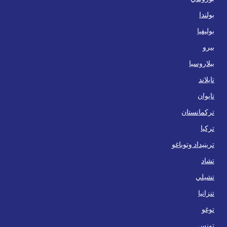
بولندا
بوليفيا
بيرو
بيلاروسيا
تايلاند
تايوان
تركمانستان
تركيا
ترينيداد وتوباغو
تشاد
تشيلي
تنزانيا
توغو
تونس