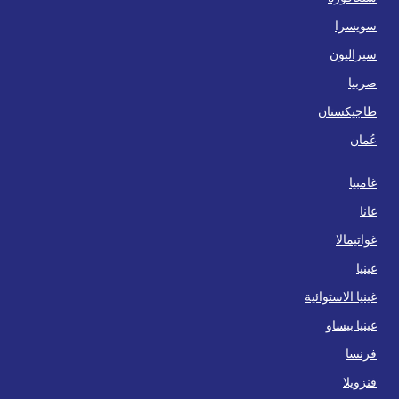
سويسرا
سيراليون
صربيا
طاجيكستان
عُمان
غامبيا
غانا
غواتيمالا
غينيا
غينيا الاستوائية
غينيا بيساو
فرنسا
فنزويلا