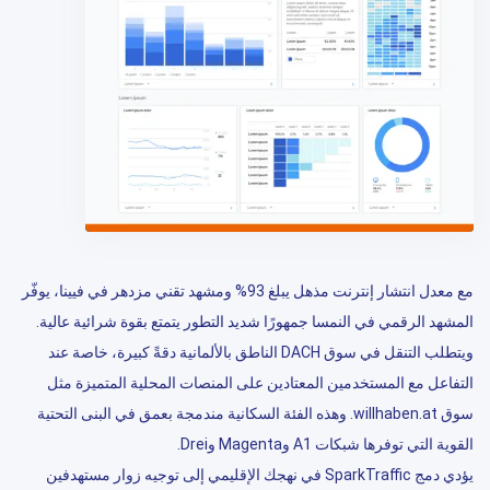
مع معدل انتشار إنترنت مذهل يبلغ 93% ومشهد تقني مزدهر في فيينا، يوفّر
المشهد الرقمي في النمسا جمهورًا شديد التطور يتمتع بقوة شرائية عالية.
ويتطلب التنقل في سوق DACH الناطق بالألمانية دقةً كبيرة، خاصة عند
التفاعل مع المستخدمين المعتادين على المنصات المحلية المتميزة مثل
سوق willhaben.at. وهذه الفئة السكانية مندمجة بعمق في البنى التحتية
القوية التي توفرها شبكات A1 وMagenta وDrei.
يؤدي دمج SparkTraffic في نهجك الإقليمي إلى توجيه زوار مستهدفين