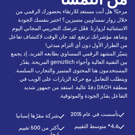
مرحبًا! هل أنت مستعد للارتقاء بحضورك الرقمي من
خلال زوار نمساويين متميزين؟ اختبر بنفسك الجودة
الاستثنائية لزوارنا. فعّل عرضك التجريبي المجاني اليوم
وشاهد مؤشراتك ترتفع. لقد حان الوقت لاكتشاف تفاعل
من الطراز الأول دون أي التزام مبدئي!
يتميّز المشهد الرقمي النمساوي بطابعه الفريد، إذ يجمع
بين التقنية العالية وأجواء gemütlich المريحة. يقدّر
المستخدمون هنا المحتوى المتميز والتجارب السلسة.
ويتطلب التعامل مع حركة الزيارات على الويب في
منطقة DACH دقةً عالية. استفد من جمهور شديد
التفاعل يقدّر الجودة والموثوقية.
تأسست في عام 2015
شركة مقرّها إسبانيا
4.6* متوسط التقييم
أكثر من 500 تقييم
إيجابي