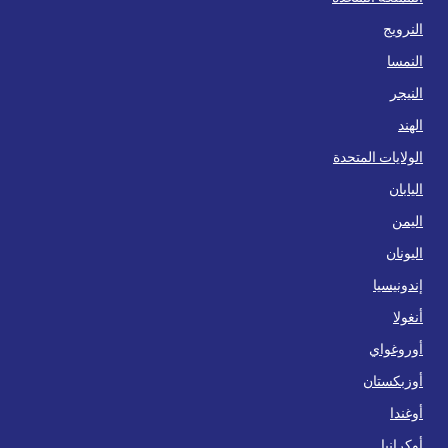
النرويج
النمسا
النيجر
الهند
الولايات المتحدة
اليابان
اليمن
اليونان
إندونيسيا
أنغولا
أوروغواي
أوزبكستان
أوغندا
أوكرانيا