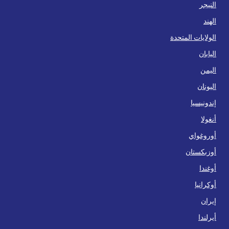
النيجر
الهند
الولايات المتحدة
اليابان
اليمن
اليونان
إندونيسيا
أنغولا
أوروغواي
أوزبكستان
أوغندا
أوكرانيا
إيران
أيرلندا