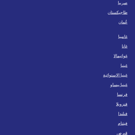
صربيا
طاجيكستان
عُمان
غامبيا
غانا
غواتيمالا
غينيا
غينيا الاستوائية
غينيا بيساو
فرنسا
فنزويلا
فنلندا
فيتنام
قبرص