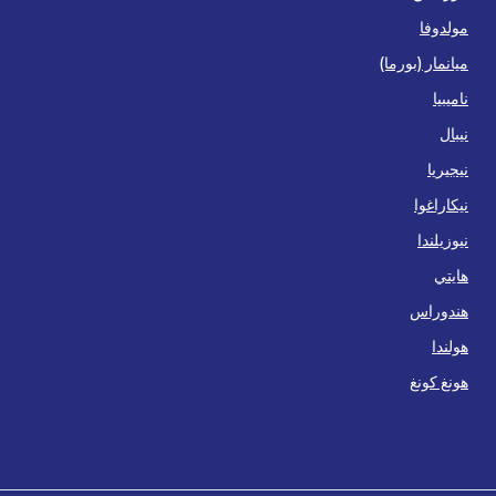
مولدوفا
ميانمار (بورما)
ناميبيا
نيبال
نيجيريا
نيكاراغوا
نيوزيلندا
هايتي
هندوراس
هولندا
هونغ كونغ