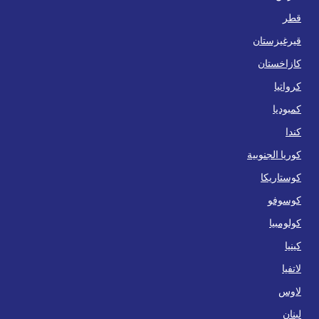
قطر
قيرغيزستان
كازاخستان
كرواتيا
كمبوديا
كندا
كوريا الجنوبية
كوستاريكا
كوسوفو
كولومبيا
كينيا
لاتفيا
لاوس
لبنان