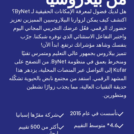
هل لديك فضول لمعرفة الإمكانات الحقيقية لـ ByNet؟
اكتشف كيف يمكن لزوارنا البيلاروسيين المميزين تعزيز
حضورك الرقمي. فعّل عرضك التجريبي المجاني اليوم
واختبر التفاعل الاستثنائي الذي توفره شبكتنا. جرّب
بنفسك وشاهد مؤشراتك ترتفع. ابدأ الآن!
تتميز بيلاروس بجمهور عالي التعليم ومتمرس تقنيًا
ومنخرط بعمق في منظومة ByNet. من التصفح على
Kufar إلى التواصل عبر المنصات المحلية، يزدهر هذا
المشهد الرقمي. استفد من مجتمع نابض بالحيوية تشكّله
حديقة التقنيات العالية، مما يجذب زوارًا نشطين
ومتطورين.
تأسست في عام 2015
شركة مقرّها إسبانيا
4.6* متوسط التقييم
أكثر من 500 تقييم
إيجابي