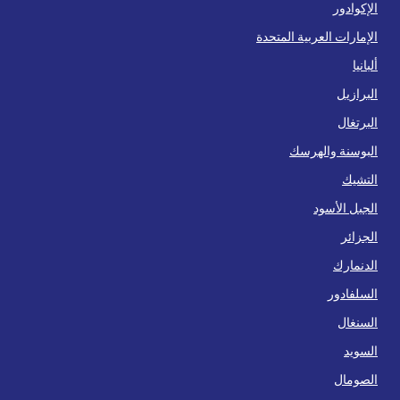
الإكوادور
الإمارات العربية المتحدة
ألبانيا
البرازيل
البرتغال
البوسنة والهرسك
التشيك
الجبل الأسود
الجزائر
الدنمارك
السلفادور
السنغال
السويد
الصومال