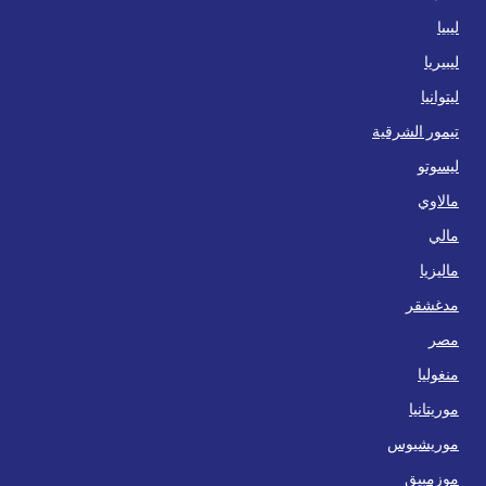
ليبيا
ليبيريا
ليتوانيا
تيمور الشرقية
ليسوتو
مالاوي
مالي
ماليزيا
مدغشقر
مصر
منغوليا
موريتانيا
موريشيوس
موزمبيق