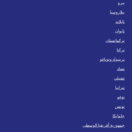
بيرو
بيلاروسيا
تايلاند
تايوان
تركمانستان
تركيا
ترينيداد وتوباغو
تشاد
تشيلي
تنزانيا
توغو
تونس
جامايكا
جمهورية أفريقيا الوسطى