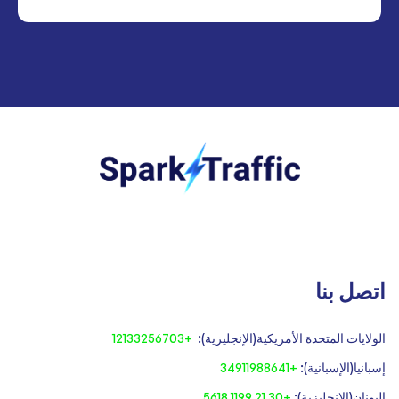
اتصل بنا
الولايات المتحدة الأمريكية(الإنجليزية):
+12133256703
إسبانيا(الإسبانية):
+34911988641
‍اليونان(الإنجليزية):
+30 21 1199 5618