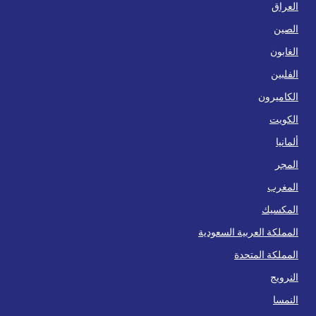
العراق
الصين
الغابون
الفلبين
الكاميرون
الكويت
ألمانيا
المجر
المغرب
المكسيك
المملكة العربية السعودية
المملكة المتحدة
النرويج
النمسا