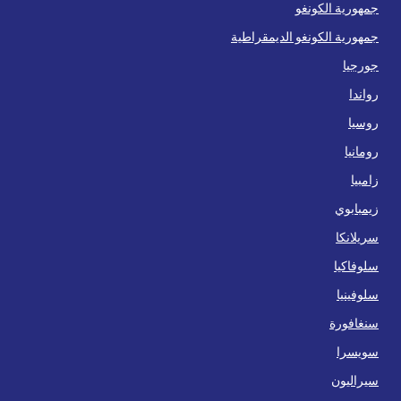
جمهورية الكونغو
جمهورية الكونغو الديمقراطية
جورجيا
رواندا
روسيا
رومانيا
زامبيا
زيمبابوي
سريلانكا
سلوفاكيا
سلوفينيا
سنغافورة
سويسرا
سيراليون