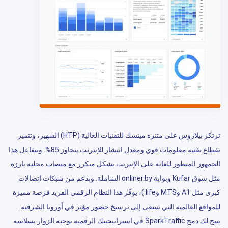
ترتكز بيلاروس على متنزه مينسك للتقنيات العالية (HTP) الشهير، وتتميز
بقطاع تقنية معلومات قوي ومعدل انتشار للإنترنت يتجاوز 85%. ويتفاعل هذا
الجمهور المتطور للغاية على الإنترنت بشكل متكرر مع منصات محلية بارزة
مثل سوق Kufar وبوابة onliner.by الشاملة. وبدعم من شبكات اتصالات
كبرى مثل A1 وMTS وlife:)، يوفّر هذا النظام الرقمي الفريد فرصة مميزة
للمواقع العالمية التي تسعى إلى ترسيخ حضور مؤثر في أوروبا الشرقية.
يتيح لك دمج SparkTraffic في استراتيجيتك الرقمية توجيه الزوار بسلاسة