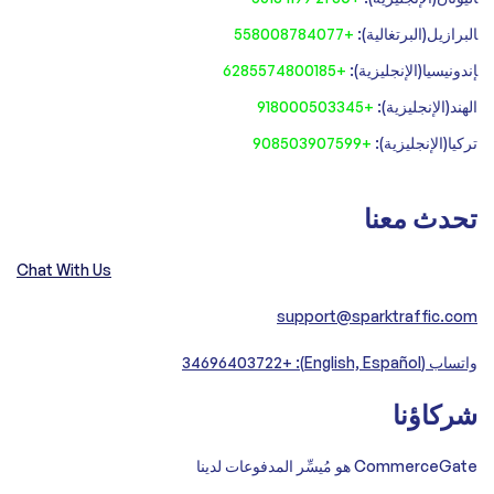
‍البرازيل(البرتغالية):
+558008784077‍
‍إندونيسيا(الإنجليزية):
+6285574800185
الهند(الإنجليزية):
+918000503345
تركيا(الإنجليزية):
+908503907599
تحدث معنا
Chat With Us
support@sparktraffic.com
واتساب (English, Español): +34696403722
شركاؤنا
CommerceGate هو مُيسِّر المدفوعات لدينا