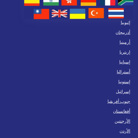
إثيوبيا
أذربيجان
أرمينيا
إريتريا
إسبانيا
أستراليا
إستونيا
إسرائيل
جنوب أفريقيا
أفغانستان
الأرجنتين
الأردن