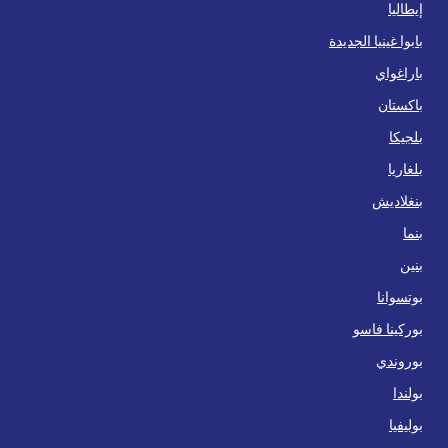
إيطاليا
بابوا غينيا الجديدة
باراغواي
باكستان
بلجيكا
بلغاريا
بنغلاديش
بنما
بنين
بوتسوانا
بوركينا فاسو
بوروندي
بولندا
بوليفيا