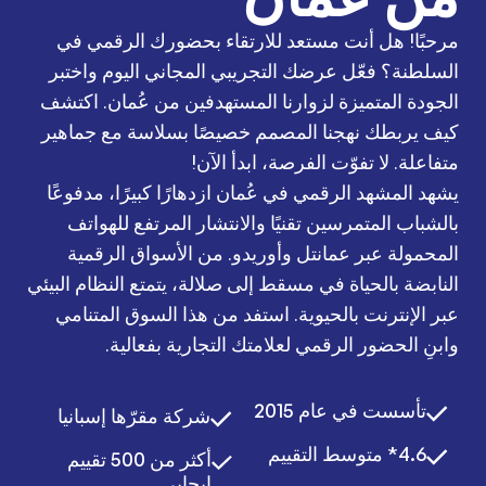
مرحبًا! هل أنت مستعد للارتقاء بحضورك الرقمي في
السلطنة؟ فعّل عرضك التجريبي المجاني اليوم واختبر
الجودة المتميزة لزوارنا المستهدفين من عُمان. اكتشف
كيف يربطك نهجنا المصمم خصيصًا بسلاسة مع جماهير
متفاعلة. لا تفوّت الفرصة، ابدأ الآن!
يشهد المشهد الرقمي في عُمان ازدهارًا كبيرًا، مدفوعًا
بالشباب المتمرسين تقنيًا والانتشار المرتفع للهواتف
المحمولة عبر عمانتل وأوريدو. من الأسواق الرقمية
النابضة بالحياة في مسقط إلى صلالة، يتمتع النظام البيئي
عبر الإنترنت بالحيوية. استفد من هذا السوق المتنامي
وابنِ الحضور الرقمي لعلامتك التجارية بفعالية.
تأسست في عام 2015
شركة مقرّها إسبانيا
4.6* متوسط التقييم
أكثر من 500 تقييم
إيجابي