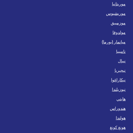
موريتانيا
موريشيوس
موزمبيق
مولدوفا
ميانمار (بورما)
ناميبيا
نيبال
نيجيريا
نيكاراغوا
نيوزيلندا
هايتي
هندوراس
هولندا
هونغ كونغ