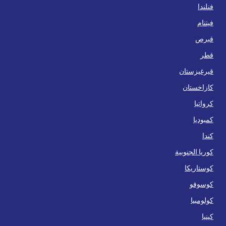
فنلندا
فيتنام
قبرص
قطر
قيرغيزستان
كازاخستان
كرواتيا
كمبوديا
كندا
كوريا الجنوبية
كوستاريكا
كوسوفو
كولومبيا
كينيا