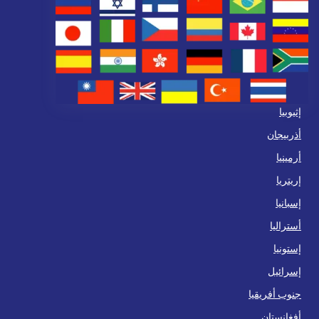
إثيوبيا
أذربيجان
أرمينيا
إريتريا
إسبانيا
أستراليا
إستونيا
إسرائيل
جنوب أفريقيا
أفغانستان