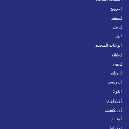
النرويج
النمسا
النيجر
الهند
الولايات المتحدة
اليابان
اليمن
اليونان
إندونيسيا
أنغولا
أوروغواي
أوزبكستان
أوغندا
أوكرانيا