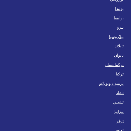
بولندا
بوليفيا
بيرو
بيلاروسيا
تايلاند
تايوان
تركمانستان
تركيا
ترينيداد وتوباغو
تشاد
تشيلي
تنزانيا
توغو
تونس