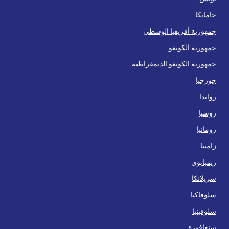
جامايكا
جمهورية أفريقيا الوسطى
جمهورية الكونغو
جمهورية الكونغو الديمقراطية
جورجيا
رواندا
روسيا
رومانيا
زامبيا
زيمبابوي
سريلانكا
سلوفاكيا
سلوفينيا
سنغافورة