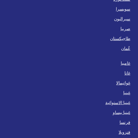
سويسرا
سيراليون
صربيا
طاجيكستان
عُمان
غامبيا
غانا
غواتيمالا
غينيا
غينيا الاستوائية
غينيا بيساو
فرنسا
فنزويلا