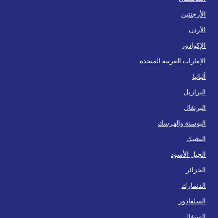
الأرجنتين
الأردن
الإكوادور
الإمارات العربية المتحدة
ألبانيا
البرازيل
البرتغال
البوسنة والهرسك
التشيك
الجبل الأسود
الجزائر
الدنمارك
السلفادور
السنغال