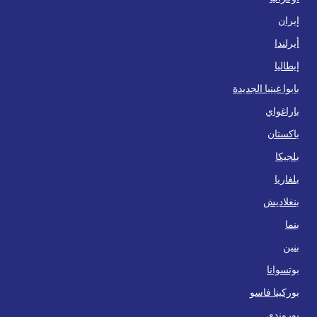
إيران
أيرلندا
إيطاليا
بابوا غينيا الجديدة
باراغواي
باكستان
بلجيكا
بلغاريا
بنغلاديش
بنما
بنين
بوتسوانا
بوركينا فاسو
بوروندي