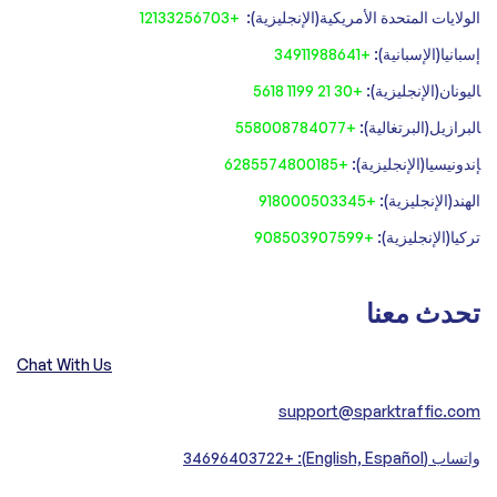
الولايات المتحدة الأمريكية(الإنجليزية):
+12133256703
إسبانيا(الإسبانية):
+34911988641
‍اليونان(الإنجليزية):
+30 21 1199 5618
‍البرازيل(البرتغالية):
+558008784077‍
‍إندونيسيا(الإنجليزية):
+6285574800185
الهند(الإنجليزية):
+918000503345
تركيا(الإنجليزية):
+908503907599
تحدث معنا
Chat With Us
support@sparktraffic.com
واتساب (English, Español): +34696403722