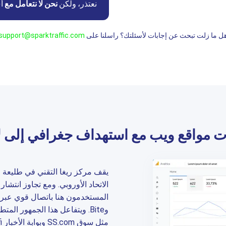
نعتذر، ولكن
نحن لا نتعامل مع
أي
ل ما زلت تبحث عن إجابات لأسئلتك؟ راسلنا على
support@sparktraffic.com
ت مواقع ويب مع استهداف جغرافي إلى لا
يقف مركز ريغا التقني في طليعة ال
وBite. ويتفاعل هذا الجمهور ا