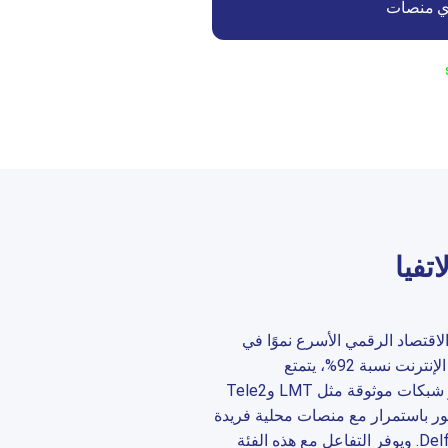
 منصات
تفيا
اقتصاد الرقمي الأسرع نموًا في
الاتحاد الأوروبي. ومع تجاوز انتشار الإنترنت نسبة 92%، يتمتع
المستخدمون هنا باتصال قوي عبر شبكات موثوقة مثل LMT وTele2
لمتطور باستمرار مع منصات محلية فريدة
مثل سوق SS.com وبوابة الأخبار Delfi. ويوفر التفاعل مع هذه الفئة