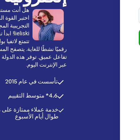
اختبر القوة ا
التجريبية المج
lieliski! ابدأ تجربتك الآن وشاهد مقاييسك ترتفع!
تتمتع لاتفيا 
تفاعل عميق. توفر هذه الدولة ا
عبر الإنترنت اليوم.
تأسست في عام 2015
4.6* متوسط التقييم
خدمة عملاء ممتازة على م
طوال أيام الأسبوع