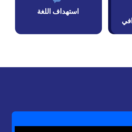
استهداف اللغة
افي