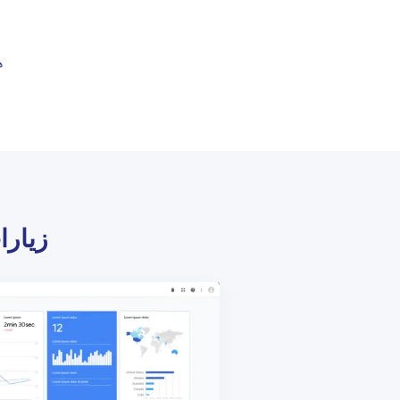
ه
زيارا