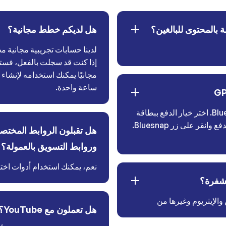
 بالمحتوى للبالغين؟
هل لديكم خطط مجانية؟
لدينا حسابات تجريبية مجانية مح
إذا كنت قد سجلت بالفعل، فستج
مجانيًا يمكنك استخدامه لإنشا
ساعة واحدة.
عبر Bluesnap. اختر خيار الدفع ببطاقة
Visa/Mastercard في صفحة الدفع وانقر على زر Bluesnap.
هل تقبلون الروابط المختصر
وروابط التسويق بالعمولة؟
نعم، يمكنك استخدام أدوات اختصا
مشفرة؟
والإيثريوم وغيرها من
هل تعملون مع YouTube؟