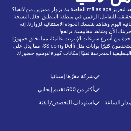
هل أنت مستعد لتعزيز mājaslapa الخاصة بك بزوار مميزين من لاتفيا؟
لحقيقية للتفاعل الرقمي في منطقة البلطيق. فعّل النسخة
انية اليوم وشاهد بنفسك الجودة الاستثنائية لزوارنا. إنه
بواحدة من أسرع سرعات الإنترنت عالميًا، مما يخلق جمهورًا
رقميًا نشطًا للغاية. يتصفح المستخدمون كثيرًا بوابات مثل Delfi وSS.com، مما يدل على
لبلطيقية المتمرسة تقنيًا إمكانات كبيرة لتوسيع حضورك
شركة مقرّها إسبانيا
أكثر من 500 تقييم إيجابي
دار الساعة
استهداف التخصص/الفئة