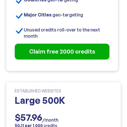
Major Cities
geo-targeting
Unused credits roll-over to the next
month
Claim free 2000 credits
ESTABLISHED WEBSITES
Large 500K
$57.96
/month
$0.11 per 1 000
credits